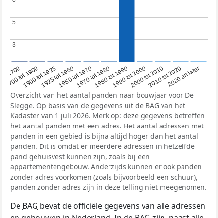
8
8
5
5
3
3
1950 tot 1970
1990 tot 2000
1900 tot 1925
2020 en later
1970 tot 1980
oor 1700
2000 tot 2010
1925 tot 1950
1980 tot 1990
1700 tot 1900
2010 tot 2020
Overzicht van het aantal panden naar bouwjaar voor De
Slegge. Op basis van de gegevens uit de
BAG
van het
Kadaster van 1 juli 2026. Merk op: deze gegevens betreffen
het aantal panden met een adres. Het aantal adressen met
panden in een gebied is bijna altijd hoger dan het aantal
panden. Dit is omdat er meerdere adressen in hetzelfde
pand gehuisvest kunnen zijn, zoals bij een
appartementengebouw. Anderzijds kunnen er ook panden
zonder adres voorkomen (zoals bijvoorbeeld een schuur),
panden zonder adres zijn in deze telling niet meegenomen.
De
BAG
bevat de officiële gegevens van alle adressen
en gebouwen in Nederland. In de BAG zijn, naast alle