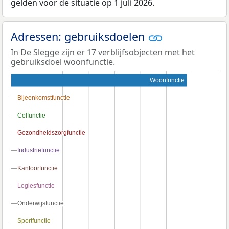
gelden voor de situatie op 1 juli 2026.
Adressen: gebruiksdoelen
In De Slegge zijn er 17 verblijfsobjecten met het
gebruiksdoel woonfunctie.
Woonfunctie
Bijeenkomstfunctie
Bijeenkomstfunctie
Celfunctie
Celfunctie
Gezondheidszorgfunctie
Gezondheidszorgfunctie
Industriefunctie
Industriefunctie
Kantoorfunctie
Kantoorfunctie
Logiesfunctie
Logiesfunctie
Onderwijsfunctie
Onderwijsfunctie
Sportfunctie
Sportfunctie