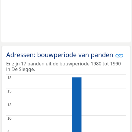
Adressen: bouwperiode van panden
Er zijn 17 panden uit de bouwperiode 1980 tot 1990
in De Slegge.
18
18
15
15
13
13
10
10