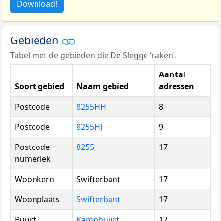
Download!
Gebieden
Tabel met de gebieden die De Slegge ‘raken’.
Aantal
Soort gebied
Naam gebied
adressen
Postcode
8255HH
8
Postcode
8255HJ
9
Postcode
8255
17
numeriek
Woonkern
Swifterbant
17
Woonplaats
Swifterbant
17
Buurt
Kampbuurt
17