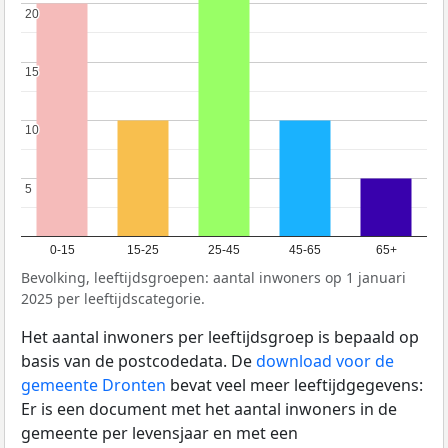
20
20
15
15
10
10
5
5
0-15
15-25
25-45
45-65
65+
Bevolking, leeftijdsgroepen: aantal inwoners op 1 januari
2025 per leeftijdscategorie.
Het aantal inwoners per leeftijdsgroep is bepaald op
basis van de postcodedata. De
download voor de
gemeente Dronten
bevat veel meer leeftijdgegevens:
Er is een document met het aantal inwoners in de
gemeente per levensjaar en met een