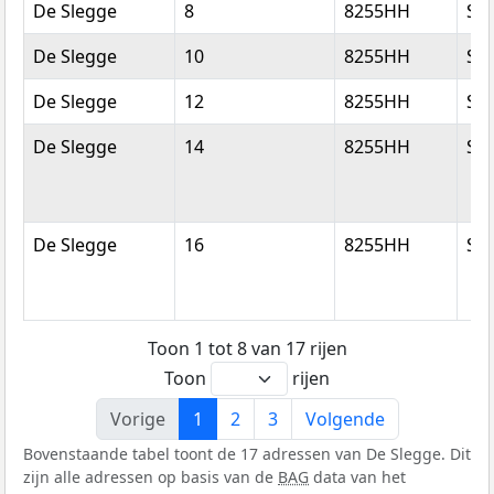
De Slegge
8
8255HH
Swi
De Slegge
10
8255HH
Swi
De Slegge
12
8255HH
Swi
De Slegge
14
8255HH
Swi
De Slegge
16
8255HH
Swi
Toon 1 tot 8 van 17 rijen
Toon
rijen
Vorige
1
2
3
Volgende
Bovenstaande tabel toont de 17 adressen van De Slegge. Dit
zijn alle adressen op basis van de
BAG
data van het