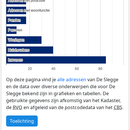
Adressen met postcode
Adressen met postcode
Adressen met woonfunctie
Adressen met woonfunctie
Panden
Panden
Percelen
Percelen
Woningen
Woningen
Huishoudens
Huishoudens
Inwoners
Inwoners
20
40
60
80
Op deze pagina vind je
alle adressen
van De Slegge
en de data over diverse onderwerpen die voor De
Slegge bekend zijn in grafieken en tabellen. De
gebruikte gegevens zijn afkomstig van het Kadaster,
de
RVO
en afgeleid van de postcodedata van het
CBS
.
Toelichting