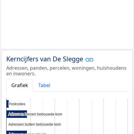
Kerncijfers van De Slegge
Adressen, panden, percelen, woningen, huishoudens
en inwoners.
Grafiek
Tabel
Postcodes
Postcodes
Adressen binnen bebouwde kom
Adressen binnen bebouwde kom
Adressen buiten bebouwde kom
Adressen buiten bebouwde kom