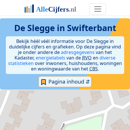
De Slegge in Swifterbant
Bekijk héél véél informatie voor De Slegge in
duidelijke cijfers en grafieken. Op deze pagina vind
je onder andere de
adresgegevens
van het
Kadaster,
energielabels
van de
RVO
en
diverse
statistieken
over inwoners, huishoudens, woningen
en woningwaarde van het
CBS
.
Pagina inhoud ⇵