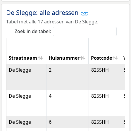
De Slegge: alle adressen
Tabel met alle 17 adressen van De Slegge.
Zoek in de tabel:
Straatnaam
Huisnummer
Postcode
Wo
Straatnaam
Huisnummer
Postcode
Wo
De Slegge
2
8255HH
Swi
De Slegge
4
8255HH
Swi
De Slegge
6
8255HH
Swi