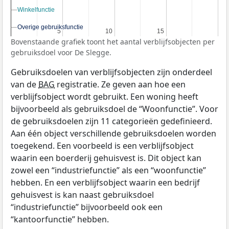
Winkelfunctie
Winkelfunctie
Overige gebruiksfunctie
Overige gebruiksfunctie
5
5
10
10
15
15
Bovenstaande grafiek toont het aantal verblijfsobjecten per
gebruiksdoel voor De Slegge.
Gebruiksdoelen van verblijfsobjecten zijn onderdeel
van de
BAG
registratie. Ze geven aan hoe een
verblijfsobject wordt gebruikt. Een woning heeft
bijvoorbeeld als gebruiksdoel de “Woonfunctie”. Voor
de gebruiksdoelen zijn 11 categorieën gedefinieerd.
Aan één object verschillende gebruiksdoelen worden
toegekend. Een voorbeeld is een verblijfsobject
waarin een boerderij gehuisvest is. Dit object kan
zowel een “industriefunctie” als een “woonfunctie”
hebben. En een verblijfsobject waarin een bedrijf
gehuisvest is kan naast gebruiksdoel
“industriefunctie” bijvoorbeeld ook een
“kantoorfunctie” hebben.