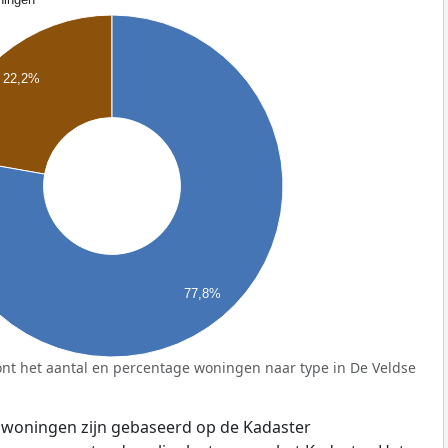
22,2%
77,8%
nt het aantal en percentage woningen naar type in De Veldse
 woningen zijn gebaseerd op de Kadaster