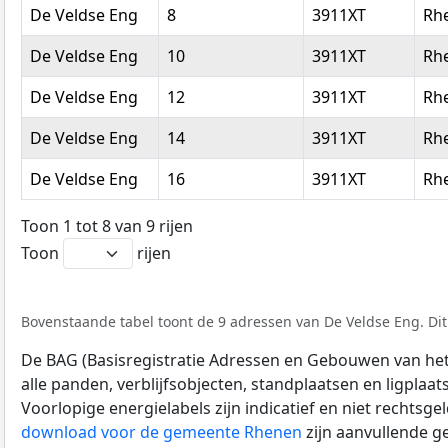
De Veldse Eng
8
3911XT
Rh
De Veldse Eng
10
3911XT
Rh
De Veldse Eng
12
3911XT
Rh
De Veldse Eng
14
3911XT
Rh
De Veldse Eng
16
3911XT
Rh
Toon 1 tot 8 van 9 rijen
Toon
rijen
Bovenstaande tabel toont de 9 adressen van De Veldse Eng. Dit 
De BAG (Basisregistratie Adressen en Gebouwen van het K
alle panden, verblijfsobjecten, standplaatsen en ligplaa
Voorlopige energielabels zijn indicatief en niet rechtsge
download voor de gemeente Rhenen
zijn aanvullende g