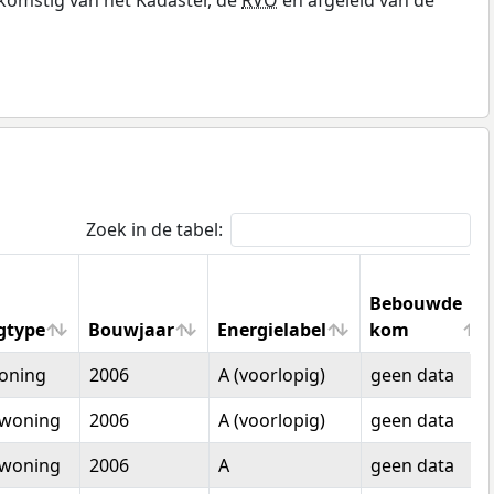
Zoek in de tabel:
Bebouwde
gtype
Bouwjaar
Energielabel
kom
gtype
Bouwjaar
Energielabel
Bebouwde
oning
2006
A (voorlopig)
geen data
kom
woning
2006
A (voorlopig)
geen data
woning
2006
A
geen data