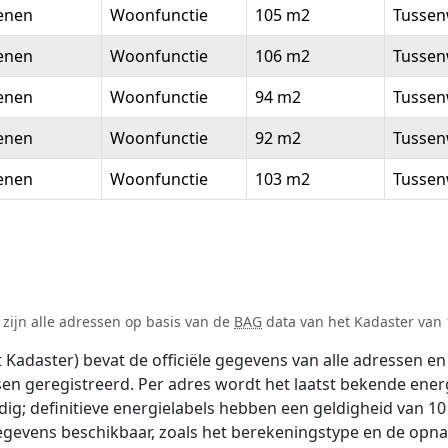
enen
Woonfunctie
105 m2
Tussen
enen
Woonfunctie
106 m2
Tussen
enen
Woonfunctie
94 m2
Tussen
enen
Woonfunctie
92 m2
Tussen
enen
Woonfunctie
103 m2
Tussen
zijn alle adressen op basis van de
BAG
data van het Kadaster van 1
adaster) bevat de officiële gegevens van alle adressen en 
tsen geregistreerd. Per adres wordt het laatst bekende ener
ldig; definitieve energielabels hebben een geldigheid van 1
egevens beschikbaar, zoals het berekeningstype en de opn