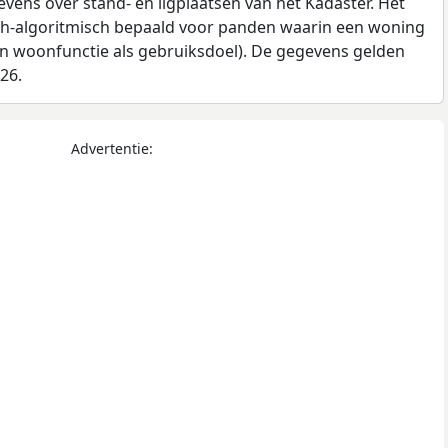
ens over stand- en ligplaatsen van het Kadaster. Het
ch-algoritmisch bepaald voor panden waarin een woning
en woonfunctie als gebruiksdoel). De gegevens gelden
026.
Advertentie: