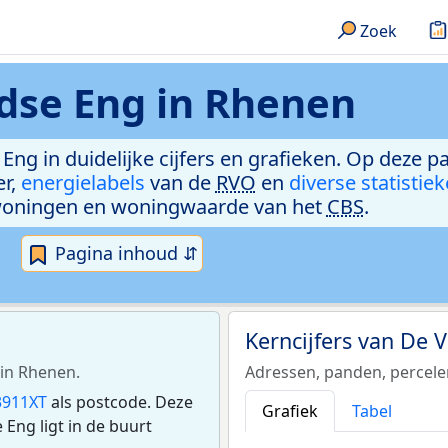
Zoek
dse Eng in Rhenen
Eng in duidelijke cijfers en grafieken. Op deze p
er,
energielabels
van de
RVO
en
diverse statistie
woningen en woningwaarde van het
CBS
.
Pagina inhoud ⇵
Kerncijfers van De 
 in Rhenen.
Adressen, panden, percel
3911XT
als postcode. Deze
Grafiek
Tabel
Eng ligt in de buurt