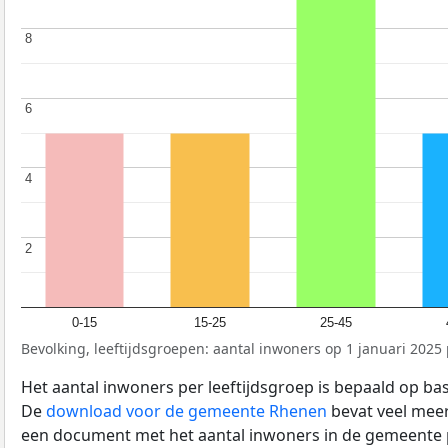
8
8
6
6
4
4
2
2
0-15
15-25
25-45
Bevolking, leeftijdsgroepen: aantal inwoners op 1 januari 2025 p
Het aantal inwoners per leeftijdsgroep is bepaald op ba
De
download voor de gemeente Rhenen
bevat veel meer 
een document met het aantal inwoners in de gemeente 