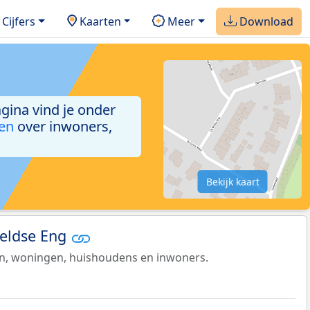
Cijfers
Kaarten
Meer
Download
agina vind je onder
ken
over inwoners,
Bekijk kaart
Veldse Eng
en, woningen, huishoudens en inwoners.