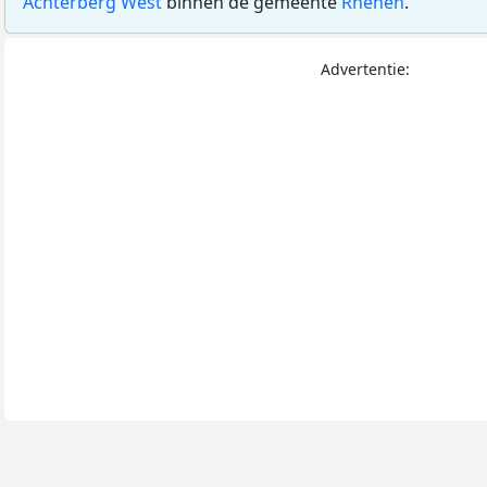
Achterberg West
binnen de gemeente
Rhenen
.
Advertentie: