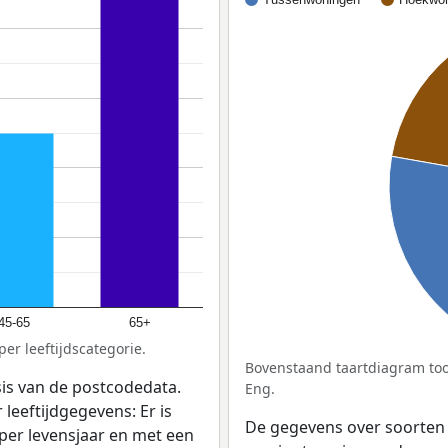
45-65
65+
er leeftijdscategorie.
Bovenstaand taartdiagram too
sis van de postcodedata.
Eng.
leeftijdgegevens: Er is
De gegevens over soorten
per levensjaar en met een