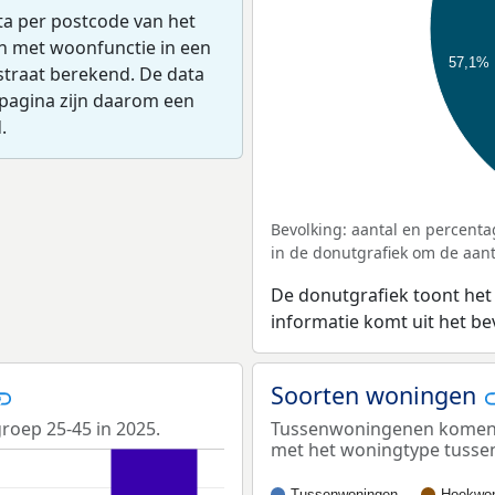
ta per postcode van het
en met woonfunctie in een
57,1%
straat berekend. De data
pagina zijn daarom een
.
Bevolking: aantal en percenta
in de donutgrafiek om de aanta
De donutgrafiek toont het
informatie komt uit het b
Soorten woningen
groep 25-45 in 2025.
Tussenwoningenen komen he
met het woningtype tuss
Tussenwoningen
Hoekwon