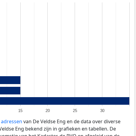
15
20
25
30
e adressen
van De Veldse Eng en de data over diverse
ldse Eng bekend zijn in grafieken en tabellen. De
fkomstig van het Kadaster, de
RVO
en afgeleid van de