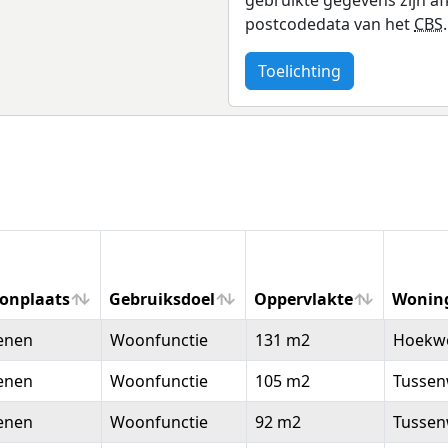
postcodedata van het
CBS
.
Toelichting
onplaats
Gebruiksdoel
Oppervlakte
Wonin
onplaats
Gebruiksdoel
Oppervlakte
Wonin
enen
Woonfunctie
131 m2
Hoekw
enen
Woonfunctie
105 m2
Tussen
enen
Woonfunctie
92 m2
Tussen