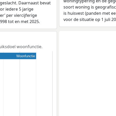
woningtypering en de gegev
 geslacht. Daarnaast bevat
soort woning is geografis
r iedere 5 jarige
is huisvest (panden met e
er’ per viercijferige
voor de situatie op 1 juli 2
1998 tot en met 2025.
ruiksdoel woonfunctie.
Woonfunctie