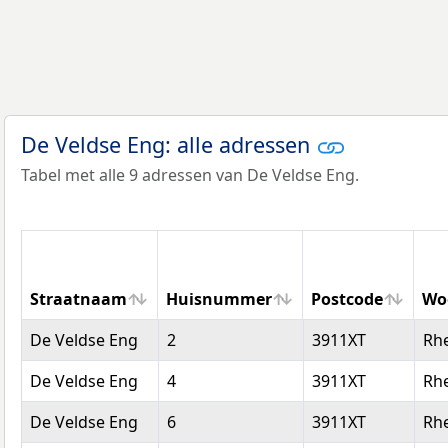
De Veldse Eng: alle adressen
Tabel met alle 9 adressen van De Veldse Eng.
Straatnaam
Huisnummer
Postcode
Wo
Straatnaam
Huisnummer
Postcode
Wo
De Veldse Eng
2
3911XT
Rh
De Veldse Eng
4
3911XT
Rh
De Veldse Eng
6
3911XT
Rh