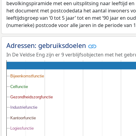
bevolkingspiramide met een uitsplitsing naar leeftijd en
het document met postcodedata het aantal inwoners voo
leeftijdsgroep van ‘0 tot 5 jaar’ tot en met ‘90 jaar en oud
(numerieke) postcode voor alle jaren in de periode van 
Adressen: gebruiksdoelen
In De Veldse Eng zijn er 9 verblijfsobjecten met het geb
Bijeenkomstfunctie
Bijeenkomstfunctie
Celfunctie
Celfunctie
Gezondheidszorgfunctie
Gezondheidszorgfunctie
Industriefunctie
Industriefunctie
Kantoorfunctie
Kantoorfunctie
Logiesfunctie
Logiesfunctie