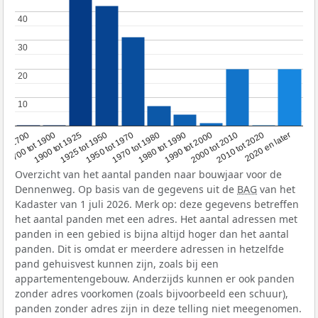
40
40
30
30
20
20
10
10
1950 tot 1970
1990 tot 2000
1900 tot 1925
2020 en later
1970 tot 1980
oor 1700
2000 tot 2010
1925 tot 1950
1980 tot 1990
1700 tot 1900
2010 tot 2020
Overzicht van het aantal panden naar bouwjaar voor de
Dennenweg. Op basis van de gegevens uit de
BAG
van het
Kadaster van 1 juli 2026. Merk op: deze gegevens betreffen
het aantal panden met een adres. Het aantal adressen met
panden in een gebied is bijna altijd hoger dan het aantal
panden. Dit is omdat er meerdere adressen in hetzelfde
pand gehuisvest kunnen zijn, zoals bij een
appartementengebouw. Anderzijds kunnen er ook panden
zonder adres voorkomen (zoals bijvoorbeeld een schuur),
panden zonder adres zijn in deze telling niet meegenomen.