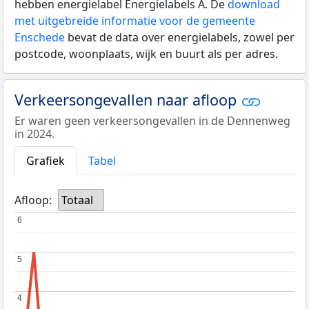
hebben energielabel Energielabels A. De
download
met uitgebreide informatie voor de gemeente
Enschede
bevat de data over energielabels, zowel per
postcode, woonplaats, wijk en buurt als per adres.
Verkeersongevallen naar afloop
Er waren geen verkeersongevallen in de Dennenweg
in 2024.
Grafiek
Tabel
Afloop:
Totaal
6
6
5
5
4
4