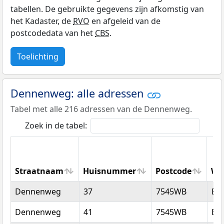
tabellen. De gebruikte gegevens zijn afkomstig van
het Kadaster, de
RVO
en afgeleid van de
postcodedata van het
CBS
.
Toelichting
Dennenweg: alle adressen
Tabel met alle 216 adressen van de Dennenweg.
Zoek in de tabel:
Straatnaam
Huisnummer
Postcode
Wo
Straatnaam
Huisnummer
Postcode
Wo
Dennenweg
37
7545WB
En
Dennenweg
41
7545WB
En