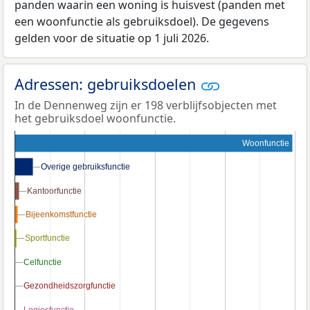
panden waarin een woning is huisvest (panden met
een woonfunctie als gebruiksdoel). De gegevens
gelden voor de situatie op 1 juli 2026.
Adressen: gebruiksdoelen
In de Dennenweg zijn er 198 verblijfsobjecten met
het gebruiksdoel woonfunctie.
Woonfunctie
Overige gebruiksfunctie
Overige gebruiksfunctie
Kantoorfunctie
Kantoorfunctie
Bijeenkomstfunctie
Bijeenkomstfunctie
Sportfunctie
Sportfunctie
Celfunctie
Celfunctie
Gezondheidszorgfunctie
Gezondheidszorgfunctie