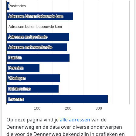
Postcodes
Postcodes
Adressen binnen bebouwde kom
Adressen binnen bebouwde kom
Adressen buiten bebouwde kom
Adressen buiten bebouwde kom
Adressen met postcode
Adressen met postcode
Adressen met woonfunctie
Adressen met woonfunctie
Panden
Panden
Percelen
Percelen
Woningen
Woningen
Huishoudens
Huishoudens
Inwoners
Inwoners
100
200
300
Op deze pagina vind je
alle adressen
van de
Dennenweg en de data over diverse onderwerpen
die voor de Dennenweg bekend zijn in grafieken en