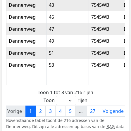
Dennenweg
43
7545WB
En
Dennenweg
45
7545WB
En
Dennenweg
47
7545WB
En
Dennenweg
49
7545WB
En
Dennenweg
51
7545WB
En
Dennenweg
53
7545WB
En
Toon 1 tot 8 van 216 rijen
Toon
rijen
Vorige
1
2
3
4
5
…
27
Volgende
Bovenstaande tabel toont de 216 adressen van de
Dennenweg. Dit zijn alle adressen op basis van de
BAG
data