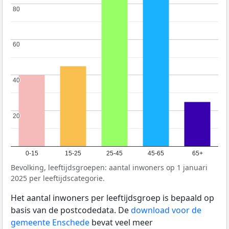
80
80
60
60
40
40
20
20
0-15
15-25
25-45
45-65
65+
Bevolking, leeftijdsgroepen: aantal inwoners op 1 januari
2025 per leeftijdscategorie.
Het aantal inwoners per leeftijdsgroep is bepaald op
basis van de postcodedata. De
download voor de
gemeente Enschede
bevat veel meer