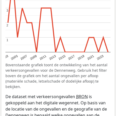
3
3
2
2
1
1
2017
2023
2007
2013
2019
2003
2009
2015
2021
2005
2011
Bovenstaande grafiek toont de ontwikkeling van het aantal
verkeersongevallen voor de Dennenweg. Gebruik het filter
boven de grafiek om het aantal ongevallen per afloop
(materiële schade, letselschade of dodelijke afloop) te
bekijken.
De dataset met verkeersongevallen
BRON
is
gekoppeld aan het digitale wegennet. Op basis van
de locatie van de ongevallen en de geografie van de
Dennenweg is bepaald welke ongevallen aan de