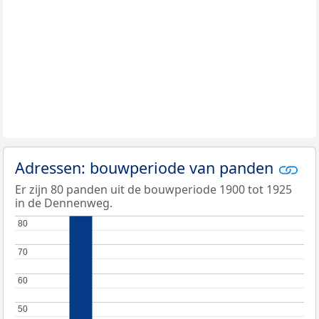
Adressen: bouwperiode van panden
Er zijn 80 panden uit de bouwperiode 1900 tot 1925
in de Dennenweg.
80
80
70
70
60
60
50
50