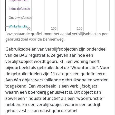
Logiesfunctie
Logiesfunctie
Industriefunctie
Industriefunctie
Onderwijsfunctie
Onderwijsfunctie
Winkelfunctie
Winkelfunctie
50
50
100
100
150
150
Bovenstaande grafiek toont het aantal verblijfsobjecten per
gebruiksdoel voor de Dennenweg.
Gebruiksdoelen van verblijfsobjecten zijn onderdeel
van de
BAG
registratie. Ze geven aan hoe een
verblijfsobject wordt gebruikt. Een woning heeft
bijvoorbeeld als gebruiksdoel de “Woonfunctie”. Voor
de gebruiksdoelen zijn 11 categorieën gedefinieerd.
Aan één object verschillende gebruiksdoelen worden
toegekend. Een voorbeeld is een verblijfsobject
waarin een boerderij gehuisvest is. Dit object kan
zowel een “industriefunctie” als een “woonfunctie”
hebben. En een verblijfsobject waarin een bedrijf
gehuisvest is kan naast gebruiksdoel