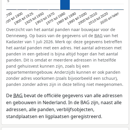
5
5
1950 tot 1970
1990 tot 2000
1900 tot 1925
2020 en later
1970 tot 1980
oor 1700
2000 tot 2010
1925 tot 1950
1980 tot 1990
1700 tot 1900
2010 tot 2020
Overzicht van het aantal panden naar bouwjaar voor de
Denneweg. Op basis van de gegevens uit de
BAG
van het
Kadaster van 1 juli 2026. Merk op: deze gegevens betreffen
het aantal panden met een adres. Het aantal adressen met
panden in een gebied is bijna altijd hoger dan het aantal
panden. Dit is omdat er meerdere adressen in hetzelfde
pand gehuisvest kunnen zijn, zoals bij een
appartementengebouw. Anderzijds kunnen er ook panden
zonder adres voorkomen (zoals bijvoorbeeld een schuur),
panden zonder adres zijn in deze telling niet meegenomen.
De
BAG
bevat de officiële gegevens van alle adressen
en gebouwen in Nederland. In de BAG zijn, naast alle
adressen, alle panden, verblijfsobjecten,
standplaatsen en ligplaatsen geregistreerd.