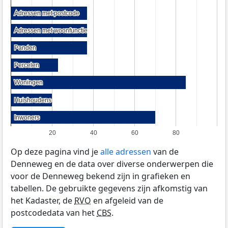
Adressen met postcode
Adressen met postcode
Adressen met woonfunctie
Adressen met woonfunctie
Panden
Panden
Percelen
Percelen
Woningen
Woningen
Huishoudens
Huishoudens
Inwoners
Inwoners
20
40
60
80
Op deze pagina vind je
alle adressen
van de
Denneweg en de data over diverse onderwerpen die
voor de Denneweg bekend zijn in grafieken en
tabellen. De gebruikte gegevens zijn afkomstig van
het Kadaster, de
RVO
en afgeleid van de
postcodedata van het
CBS
.