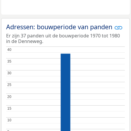
Adressen: bouwperiode van panden
Er zijn 37 panden uit de bouwperiode 1970 tot 1980
in de Denneweg.
40
40
35
35
30
30
25
25
20
20
15
15
10
10