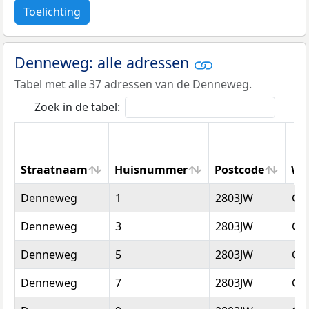
Toelichting
Denneweg: alle adressen
Tabel met alle 37 adressen van de Denneweg.
Zoek in de tabel:
Straatnaam
Huisnummer
Postcode
Wo
Straatnaam
Huisnummer
Postcode
Wo
Denneweg
1
2803JW
Go
Denneweg
3
2803JW
Go
Denneweg
5
2803JW
Go
Denneweg
7
2803JW
Go