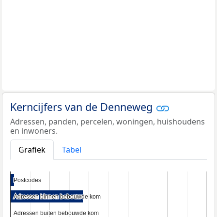
Kerncijfers van de Denneweg
Adressen, panden, percelen, woningen, huishoudens
en inwoners.
Grafiek
Tabel
Postcodes
Postcodes
Adressen binnen bebouwde kom
Adressen binnen bebouwde kom
Adressen buiten bebouwde kom
Adressen buiten bebouwde kom