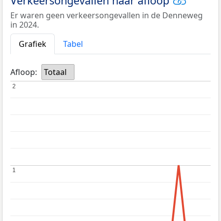
Verkeersongevallen naar afloop
Er waren geen verkeersongevallen in de Denneweg
in 2024.
Grafiek
Tabel
Afloop:
Totaal
2
2
1
1