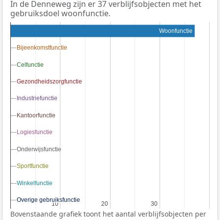
In de Denneweg zijn er 37 verblijfsobjecten met het
gebruiksdoel woonfunctie.
Woonfunctie
Bijeenkomstfunctie
Bijeenkomstfunctie
Celfunctie
Celfunctie
Gezondheidszorgfunctie
Gezondheidszorgfunctie
Industriefunctie
Industriefunctie
Kantoorfunctie
Kantoorfunctie
Logiesfunctie
Logiesfunctie
Onderwijsfunctie
Onderwijsfunctie
Sportfunctie
Sportfunctie
Winkelfunctie
Winkelfunctie
Overige gebruiksfunctie
Overige gebruiksfunctie
10
10
20
20
30
30
Bovenstaande grafiek toont het aantal verblijfsobjecten per