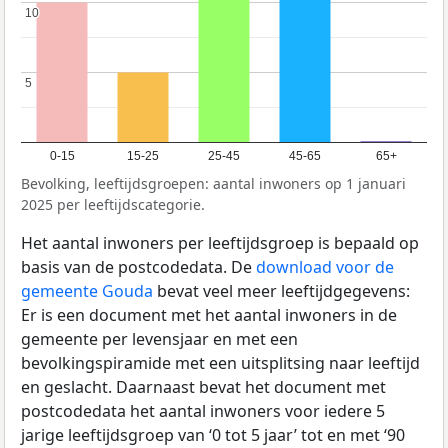
10
10
5
5
0-15
15-25
25-45
45-65
65+
Bevolking, leeftijdsgroepen: aantal inwoners op 1 januari
2025 per leeftijdscategorie.
Het aantal inwoners per leeftijdsgroep is bepaald op
basis van de postcodedata. De
download voor de
gemeente Gouda
bevat veel meer leeftijdgegevens:
Er is een document met het aantal inwoners in de
gemeente per levensjaar en met een
bevolkingspiramide met een uitsplitsing naar leeftijd
en geslacht. Daarnaast bevat het document met
postcodedata het aantal inwoners voor iedere 5
jarige leeftijdsgroep van ‘0 tot 5 jaar’ tot en met ‘90