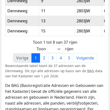
Denneweg
9
2803JW
Go
Denneweg
11
2803JW
Go
Denneweg
13
2803JW
Go
Denneweg
15
2803JW
Go
Toon 1 tot 8 van 37 rijen
Toon
rijen
Vorige
1
2
3
4
5
Volgende
Bovenstaande tabel toont de 37 adressen van de
Denneweg. Dit zijn alle adressen op basis van de
BAG
data
van het Kadaster van 1 juli 2026.
De BAG (Basisregistratie Adressen en Gebouwen van
het Kadaster) bevat de officiële gegevens van alle
adressen en gebouwen in Nederland. Hierin zijn,
naast alle adressen, alle panden, verblijfsobjecten,
standplaatsen en ligplaatsen geregistreerd. Per