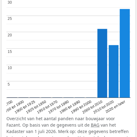
30
30
25
25
20
20
15
15
10
10
5
5
1950 tot 1970
1990 tot 2000
1900 tot 1925
2020 en later
1970 tot 1980
oor 1700
2000 tot 2010
1925 tot 1950
1980 tot 1990
1700 tot 1900
2010 tot 2020
Overzicht van het aantal panden naar bouwjaar voor
Fazant. Op basis van de gegevens uit de
BAG
van het
Kadaster van 1 juli 2026. Merk op: deze gegevens betreffen