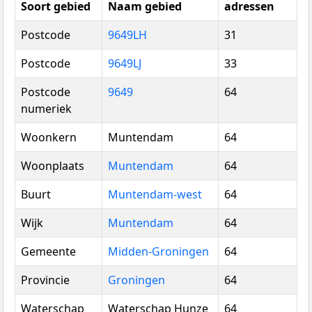
Soort gebied
Naam gebied
adressen
Postcode
9649LH
31
Postcode
9649LJ
33
Postcode
9649
64
numeriek
Woonkern
Muntendam
64
Woonplaats
Muntendam
64
Buurt
Muntendam-west
64
Wijk
Muntendam
64
Gemeente
Midden-Groningen
64
Provincie
Groningen
64
Waterschap
Waterschap Hunze
64