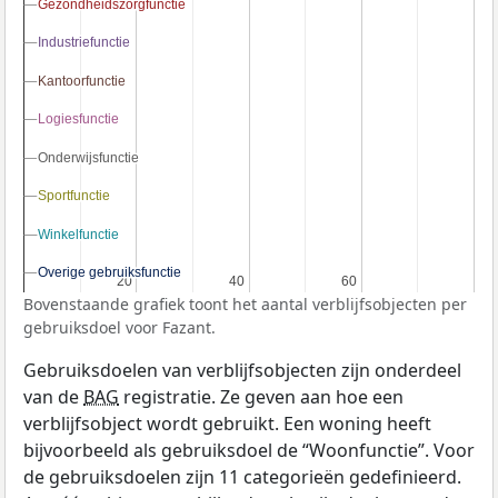
Gezondheidszorgfunctie
Gezondheidszorgfunctie
Industriefunctie
Industriefunctie
Kantoorfunctie
Kantoorfunctie
Logiesfunctie
Logiesfunctie
Onderwijsfunctie
Onderwijsfunctie
Sportfunctie
Sportfunctie
Winkelfunctie
Winkelfunctie
Overige gebruiksfunctie
Overige gebruiksfunctie
20
20
40
40
60
60
Bovenstaande grafiek toont het aantal verblijfsobjecten per
gebruiksdoel voor Fazant.
Gebruiksdoelen van verblijfsobjecten zijn onderdeel
van de
BAG
registratie. Ze geven aan hoe een
verblijfsobject wordt gebruikt. Een woning heeft
bijvoorbeeld als gebruiksdoel de “Woonfunctie”. Voor
de gebruiksdoelen zijn 11 categorieën gedefinieerd.