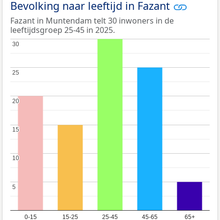
Bevolking naar leeftijd in Fazant
Fazant in Muntendam telt 30 inwoners in de
leeftijdsgroep 25-45 in 2025.
30
30
25
25
20
20
15
15
10
10
5
5
0-15
15-25
25-45
45-65
65+