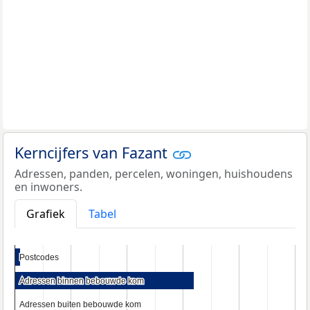
Kerncijfers van Fazant
Adressen, panden, percelen, woningen, huishoudens
en inwoners.
Grafiek
Tabel
Postcodes
Postcodes
Adressen binnen bebouwde kom
Adressen binnen bebouwde kom
Adressen buiten bebouwde kom
Adressen buiten bebouwde kom