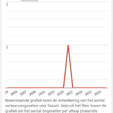
2
2
1
1
2017
2023
2007
2013
2019
2003
2009
2015
2021
2005
2011
Bovenstaande grafiek toont de ontwikkeling van het aantal
verkeersongevallen voor Fazant. Gebruik het filter boven de
grafiek om het aantal ongevallen per afloop (materiële