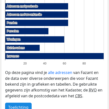
Adressen met postcode
Adressen met postcode
Adressen met woonfunctie
Adressen met woonfunctie
Panden
Panden
Percelen
Percelen
Woningen
Woningen
Huishoudens
Huishoudens
Inwoners
Inwoners
20
40
60
80
Op deze pagina vind je
alle adressen
van Fazant en
de data over diverse onderwerpen die voor Fazant
bekend zijn in grafieken en tabellen. De gebruikte
gegevens zijn afkomstig van het Kadaster, de
RVO
en
afgeleid van de postcodedata van het
CBS
.
Toelichting