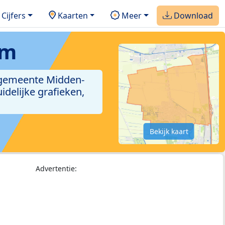
Cijfers
Kaarten
Meer
Download
am
 gemeente Midden-
delijke grafieken,
Bekijk kaart
Advertentie: