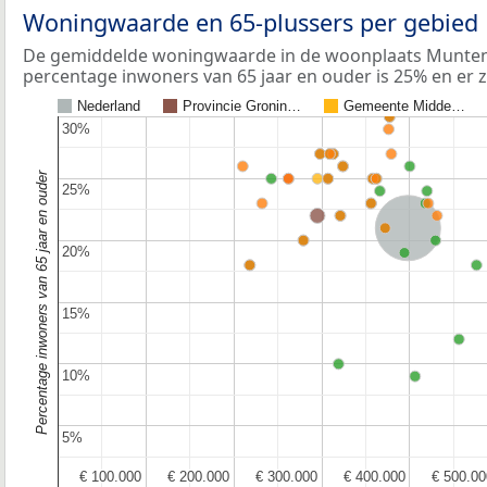
Woningwaarde en 65-plussers per gebied
De gemiddelde woningwaarde in de woonplaats Muntend
percentage inwoners van 65 jaar en ouder is 25% en er z
Nederland
Provincie Gronin…
Gemeente Midde…
30%
30%
Percentage inwoners van 65 jaar en ouder
25%
25%
Nederland
20%
20%
15%
15%
10%
10%
5%
5%
€ 100.000
€ 100.000
€ 200.000
€ 200.000
€ 300.000
€ 300.000
€ 400.000
€ 400.000
€ 500.00
€ 500.00