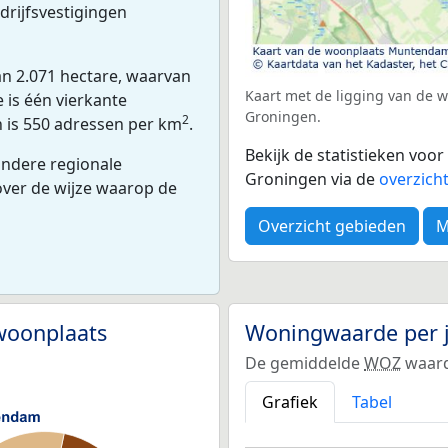
drijfsvestigingen
n 2.071 hectare, waarvan
Kaart met de ligging van de
 is één vierkante
Groningen.
2
n is 550 adressen per km
.
Bekijk de statistieken vo
andere regionale
Groningen via de
overzich
 over de wijze waarop de
Overzicht gebieden
M
woonplaats
Woningwaarde per 
De gemiddelde
WOZ
waard
Grafiek
Tabel