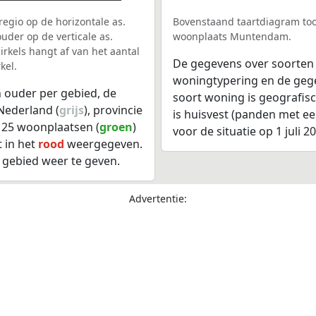
egio op de horizontale as.
Bovenstaand taartdiagram too
uder op de verticale as.
woonplaats Muntendam.
rkels hangt af van het aantal
De gegevens over soorten
kel.
woningtypering en de gegev
 ouder per gebied, de
soort woning is geografis
Nederland (
grijs
), provincie
is huisvest (panden met e
, 25 woonplaatsen (
groen
)
voor de situatie op 1 juli 2
 in het
rood
weergegeven.
 gebied weer te geven.
Advertentie: