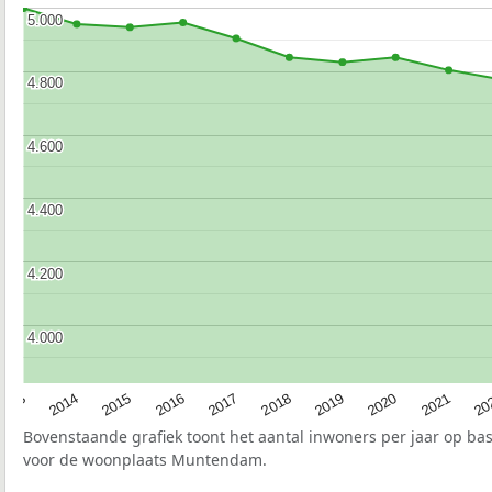
5.000
5.000
4.800
4.800
4.600
4.600
4.400
4.400
4.200
4.200
4.000
4.000
2017
20
2014
2019
2016
2021
2013
2018
2015
2020
Bovenstaande grafiek toont het aantal inwoners per jaar op ba
voor de woonplaats Muntendam.