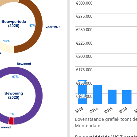
€300.000
€300.000
€275.000
€275.000
€250.000
€250.000
€225.000
€225.000
€200.000
€200.000
€175.000
€175.000
€150.000
€150.000
€125.000
€125.000
2015
2
2014
2016
2013
Bovenstaande grafiek toont 
Muntendam.