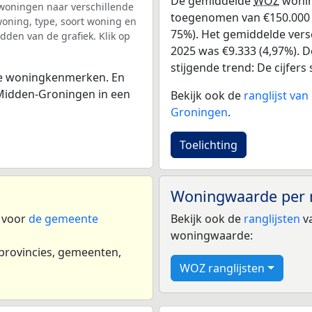
De gemiddelde
WOZ
wonin
woningen naar verschillende
toegenomen van €150.000 i
ning, type, soort woning en
75%). Het gemiddelde versc
dden van de grafiek. Klik op
2025 was €9.333 (4,97%). De
stijgende trend: De cijfers s
 de woningkenmerken. En
Midden-Groningen in een
Bekijk ook de
ranglijst va
Groningen
.
Toelichting
Woningwaarde per 
n voor
de gemeente
Bekijk ook de
ranglijsten
va
woningwaarde:
 provincies, gemeenten,
WOZ ranglijsten