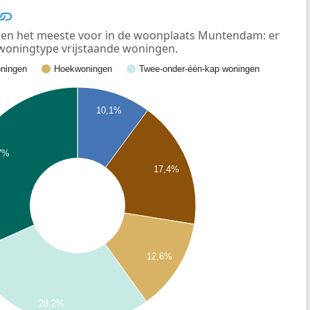
en het meeste voor in de woonplaats Muntendam: er
 woningtype vrijstaande woningen.
ningen
Hoekwoningen
Twee-onder-één-kap woningen
10,1%
7%
17,4%
12,6%
28,2%