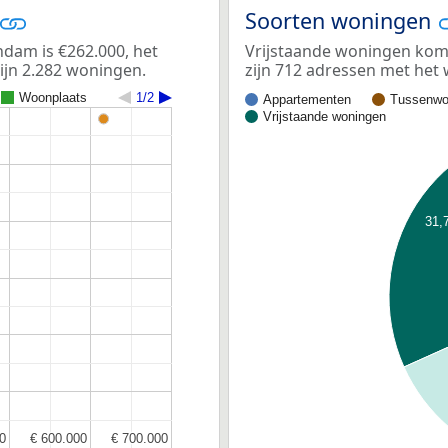
Soorten woningen
am is €262.000, het
Vrijstaande woningen kom
ijn 2.282 woningen.
zijn 712 adressen met het
Woonplaats
1/2
Appartementen
Tussenwo
Vrijstaande woningen
31,
0
0
€ 600.000
€ 600.000
€ 700.000
€ 700.000