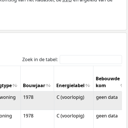
Zoek in de tabel:
Bebouwde
gtype
Bouwjaar
Energielabel
kom
gtype
Bouwjaar
Energielabel
Bebouwde
woning
1978
C (voorlopig)
geen data
kom
oning
1978
C (voorlopig)
geen data