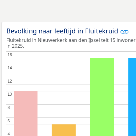
Bevolking naar leeftijd in Fluitekruid
Fluitekruid in Nieuwerkerk aan den IJssel telt 15 inwoner
in 2025.
16
16
14
14
12
12
10
10
8
8
6
6
4
4