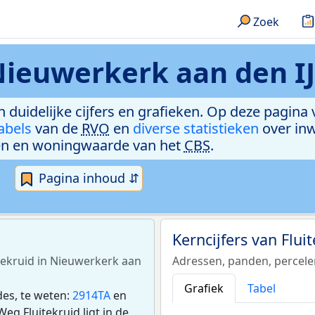
Zoek
 Nieuwerkerk aan den IJ
in duidelijke cijfers en grafieken. Op deze pagina
abels
van de
RVO
en
diverse statistieken
over in
n en woningwaarde van het
CBS
.
Pagina inhoud ⇵
Kerncijfers van Flui
itekruid in Nieuwerkerk aan
Adressen, panden, percel
Grafiek
Tabel
des, te weten:
2914TA
en
g Fluitekruid ligt in de