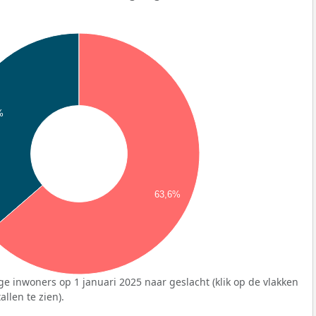
%
63,6%
ge inwoners op 1 januari 2025 naar geslacht (klik op de vlakken
llen te zien).