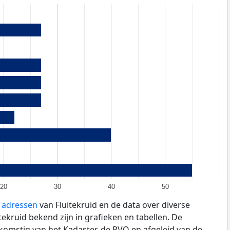
20
30
40
50
e adressen
van Fluitekruid en de data over diverse
ekruid bekend zijn in grafieken en tabellen. De
fkomstig van het Kadaster, de
RVO
en afgeleid van de