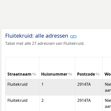
Fluitekruid: alle adressen
Tabel met alle 27 adressen van Fluitekruid.
Straatnaam
Huisnummer
Postcode
Wo
Straatnaam
Huisnummer
Postcode
Wo
Fluitekruid
1
2914TA
Ni
aan
Fluitekruid
2
2914TA
Ni
aan