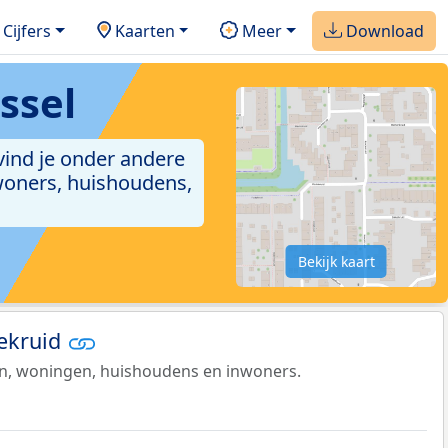
Cijfers
Kaarten
Meer
Download
ssel
 vind je onder andere
woners, huishoudens,
Bekijk kaart
tekruid
en, woningen, huishoudens en inwoners.