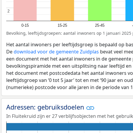
2
2
0-15
15-25
25-45
Bevolking, leeftijdsgroepen: aantal inwoners op 1 januari 2025 p
Het aantal inwoners per leeftijdsgroep is bepaald op ba
De
download voor de gemeente Zuidplas
bevat veel meer
een document met het aantal inwoners in de gemeente 
bevolkingspiramide met een uitsplitsing naar leeftijd en
het document met postcodedata het aantal inwoners voo
leeftijdsgroep van ‘0 tot 5 jaar’ tot en met ‘90 jaar en oud
(numerieke) postcode voor alle jaren in de periode van 
Adressen: gebruiksdoelen
In Fluitekruid zijn er 27 verblijfsobjecten met het gebru