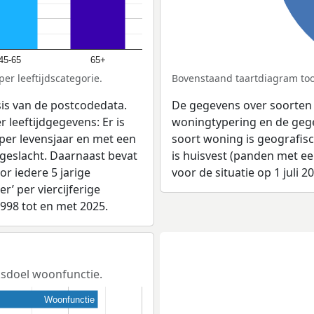
45-65
65+
er leeftijdscategorie.
Bovenstaand taartdiagram toon
sis van de postcodedata.
De gegevens over soorten
 leeftijdgegevens: Er is
woningtypering en de gegev
per levensjaar en met een
soort woning is geografis
 geslacht. Daarnaast bevat
is huisvest (panden met e
r iedere 5 jarige
voor de situatie op 1 juli 2
er’ per viercijferige
1998 tot en met 2025.
iksdoel woonfunctie.
Woonfunctie