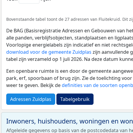
Bovenstaande tabel toont de 27 adressen van Fluitekruid. Dit z
De BAG (Basisregistratie Adressen en Gebouwen van het K
alle panden, verblijfsobjecten, standplaatsen en ligplaa
Voorlopige energielabels zijn indicatief en niet rechtsge
download voor de gemeente Zuidplas
zijn aanvullende 
tabel zijn verzameld op 1 juli 2026. Na deze datum kunn
Een openbare ruimte is een door de gemeente aangewezen
park, erf, spoorbaan of brug zijn. Zie de toelichting vo
weer te geven. Bekijk de
definities van de soorten open
Adressen Zuidplas
Tabelgebruik
Inwoners, huishoudens, woningen en wo
Afgeleide gegevens op basis van de postcodedata van h