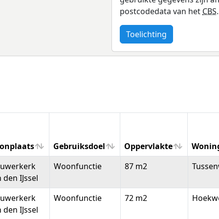
postcodedata van het
CBS
.
Toelichting
onplaats
Gebruiksdoel
Oppervlakte
Wonin
onplaats
Gebruiksdoel
Oppervlakte
Wonin
euwerkerk
Woonfunctie
87 m2
Tussen
 den IJssel
euwerkerk
Woonfunctie
72 m2
Hoekw
 den IJssel