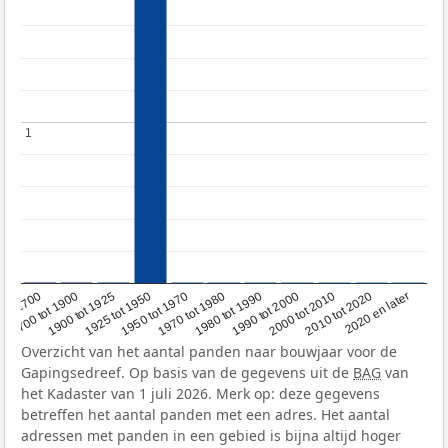
1
1
1950 tot 1970
1990 tot 2000
1900 tot 1925
2020 en later
1970 tot 1980
oor 1700
2000 tot 2010
1925 tot 1950
1980 tot 1990
1700 tot 1900
2010 tot 2020
Overzicht van het aantal panden naar bouwjaar voor de
Gapingsedreef. Op basis van de gegevens uit de
BAG
van
het Kadaster van 1 juli 2026. Merk op: deze gegevens
betreffen het aantal panden met een adres. Het aantal
adressen met panden in een gebied is bijna altijd hoger