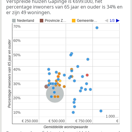
Verspreide huizen Gapinge is €699.000, het
percentage inwoners van 65 jaar en ouder is 34% en
er zijn 49 woningen.
Nederland
Provincie Z…
Gemeente…
1/3
70%
70%
60%
60%
Percentage inwoners van 65 jaar en ouder
50%
50%
40%
40%
30%
30%
Nederland
20%
20%
10%
10%
1.000…
1.000…
€ 250.000
€ 250.000
€ 500.000
€ 500.000
€ 750.000
€ 750.000
€
€
Gemiddelde woningwaarde