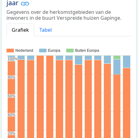
jaar
Gegevens over de herkomstgebieden van de
inwoners in de buurt Verspreide huizen Gapinge.
Grafiek
Tabel
Nederland
Europa
Buiten Europa
100%
100%
80%
80%
60%
60%
40%
40%
20%
20%