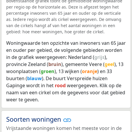
Bovenstaande grafiek toont de gemiddelde woningwaarde
per regio op de horizontale as. Deze is afgezet tegen het
percentage inwoners van 65 jaar en ouder op de verticale
as. Iedere regio wordt als cirkel weergegeven. De omvang
van de cirkels hangt af van het aantal woningen in een
gebied: hoe meer woningen, hoe groter de cirkel.
Woningwaarde ten opzichte van inwoners van 65 jaar
en ouder per gebied, de volgende gebieden worden
in de grafiek weergegeven: Nederland (
grijs
),
provincie Zeeland (
bruin
), gemeente Veere (
geel
), 13
woonplaatsen (
groen
), 13 wijken (
oranje
) en 33
buurten (
blauw
). De buurt Verspreide huizen
Gapinge wordt in het
rood
weergegeven. Klik op de
naam van een cirkel om de gegevens voor dat gebied
weer te geven.
Soorten woningen
Vrijstaande woningen komen het meeste voor in de