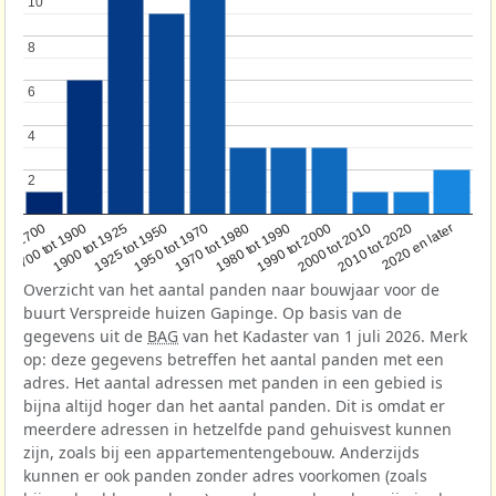
10
10
8
8
6
6
4
4
2
2
1950 tot 1970
1990 tot 2000
1900 tot 1925
2020 en later
1970 tot 1980
oor 1700
2000 tot 2010
1925 tot 1950
1980 tot 1990
1700 tot 1900
2010 tot 2020
Overzicht van het aantal panden naar bouwjaar voor de
buurt Verspreide huizen Gapinge. Op basis van de
gegevens uit de
BAG
van het Kadaster van 1 juli 2026. Merk
op: deze gegevens betreffen het aantal panden met een
adres. Het aantal adressen met panden in een gebied is
bijna altijd hoger dan het aantal panden. Dit is omdat er
meerdere adressen in hetzelfde pand gehuisvest kunnen
zijn, zoals bij een appartementengebouw. Anderzijds
kunnen er ook panden zonder adres voorkomen (zoals