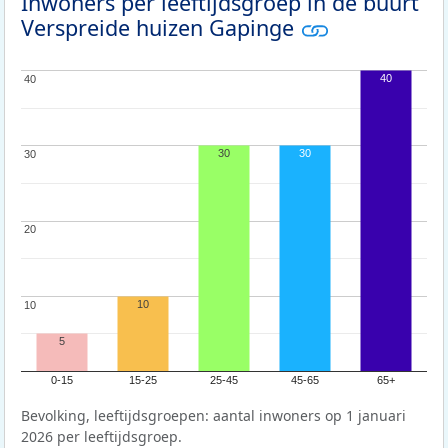
Inwoners per leeftijdsgroep in de buurt
Verspreide huizen Gapinge
40
40
40
30
30
30
30
20
20
10
10
10
5
0-15
15-25
25-45
45-65
65+
Bevolking, leeftijdsgroepen: aantal inwoners op 1 januari
2026 per leeftijdsgroep.