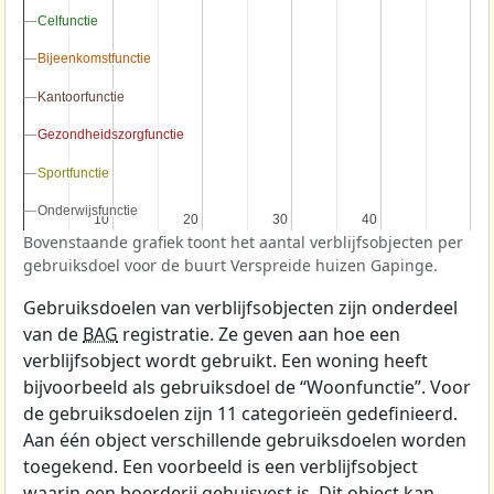
Celfunctie
Celfunctie
Bijeenkomstfunctie
Bijeenkomstfunctie
Kantoorfunctie
Kantoorfunctie
Gezondheidszorgfunctie
Gezondheidszorgfunctie
Sportfunctie
Sportfunctie
Onderwijsfunctie
Onderwijsfunctie
10
10
20
20
30
30
40
40
Bovenstaande grafiek toont het aantal verblijfsobjecten per
gebruiksdoel voor de buurt Verspreide huizen Gapinge.
Gebruiksdoelen van verblijfsobjecten zijn onderdeel
van de
BAG
registratie. Ze geven aan hoe een
verblijfsobject wordt gebruikt. Een woning heeft
bijvoorbeeld als gebruiksdoel de “Woonfunctie”. Voor
de gebruiksdoelen zijn 11 categorieën gedefinieerd.
Aan één object verschillende gebruiksdoelen worden
toegekend. Een voorbeeld is een verblijfsobject
waarin een boerderij gehuisvest is. Dit object kan