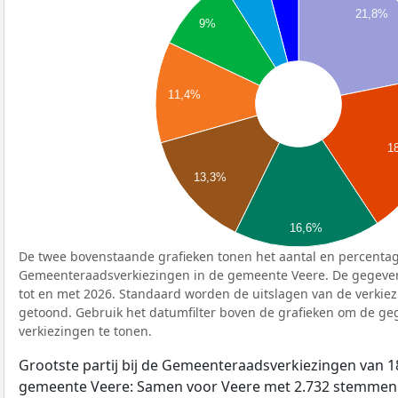
21,8%
9%
11,4%
1
13,3%
16,6%
De twee bovenstaande grafieken tonen het aantal en percentag
Gemeenteraadsverkiezingen in de gemeente Veere. De gegeven
tot en met 2026. Standaard worden de uitslagen van de verkie
getoond. Gebruik het datumfilter boven de grafieken om de g
verkiezingen te tonen.
Grootste partij bij de Gemeenteraadsverkiezingen van 1
gemeente Veere: Samen voor Veere met 2.732 stemmen