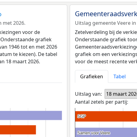
Gemeenteraadsverki
n met 2026.
Uitslag gemeente Veere in 
kiezingen voor de
Zetelverdeling bij de ver
 Onderstaande grafiek
Onderstaande grafiek toont 
van 1946 tot en met 2026
Gemeenteraadsverkiezingen
atum te kiezen). De tabel
grafiek om een verkiezings
van 18 maart 2026.
voor de meest recente ver
Grafieken
Tabel
Uitslag van:
18 maart 202
Aantal zetels per partij:
SGP
SGP
Samen voor Veere
Samen voor Veere