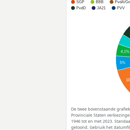
SGP
BBB
PvdA/Gr
PvdD
JA21
PVV
4,1%
5%
1
De twee bovenstaande grafiek
Provinciale Staten verkiezing
1946 tot en met 2023. Standa
getoond. Gebruik het datumfi