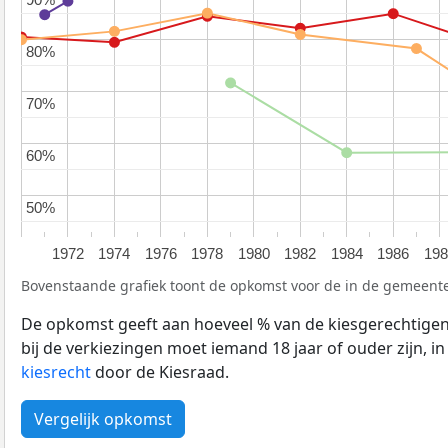
80%
80%
70%
70%
60%
60%
50%
50%
1972
1974
1976
1978
1980
1982
1984
1986
198
Bovenstaande grafiek toont de opkomst voor de in de gemeente
De opkomst geeft aan hoeveel % van de kiesgerechtige
bij de verkiezingen moet iemand 18 jaar of ouder zijn, i
kiesrecht
door de Kiesraad.
Vergelijk opkomst