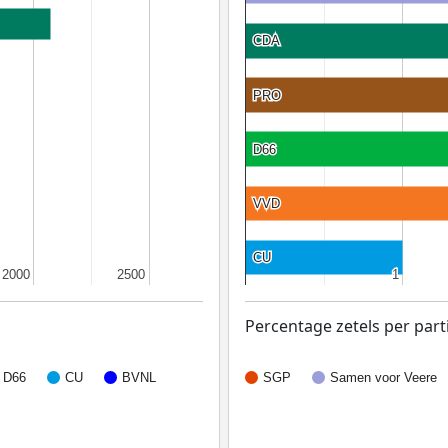
CDA
CDA
PRO
PRO
D66
D66
VVD
VVD
CU
CU
2000
2000
2500
2500
1
1
Percentage zetels per parti
D66
CU
BVNL
SGP
Samen voor Veere