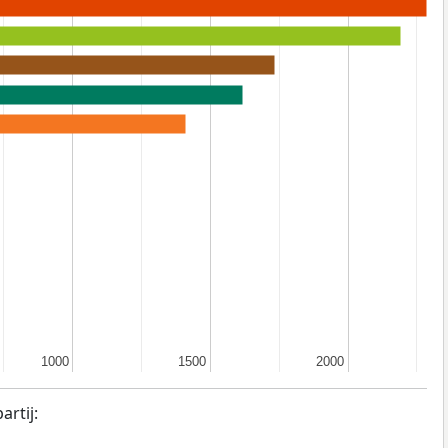
1000
1000
1500
1500
2000
2000
rtij: