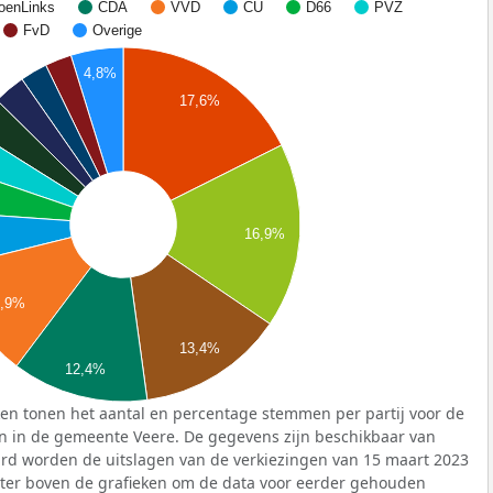
oenLinks
CDA
VVD
CU
D66
PVZ
FvD
Overige
4,8%
17,6%
16,9%
0,9%
13,4%
12,4%
en tonen het aantal en percentage stemmen per partij voor de
en in de gemeente Veere. De gegevens zijn beschikbaar van
ard worden de uitslagen van de verkiezingen van 15 maart 2023
lter boven de grafieken om de data voor eerder gehouden