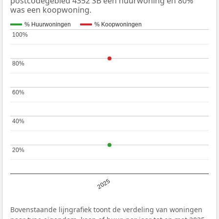
postcodegebied 4352 SB een huurwoning en 80%
was een koopwoning.
% Huurwoningen
% Koopwoningen
100%
100%
80%
80%
60%
60%
40%
40%
20%
20%
2025
Bovenstaande lijngrafiek toont de verdeling van woningen