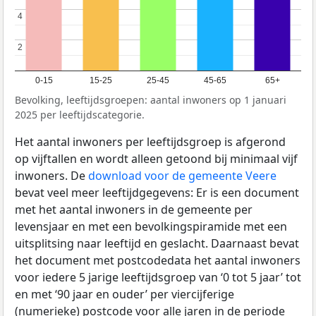
4
4
2
2
0-15
15-25
25-45
45-65
65+
Bevolking, leeftijdsgroepen: aantal inwoners op 1 januari
2025 per leeftijdscategorie.
Het aantal inwoners per leeftijdsgroep is afgerond
op vijftallen en wordt alleen getoond bij minimaal vijf
inwoners. De
download voor de gemeente Veere
bevat veel meer leeftijdgegevens: Er is een document
met het aantal inwoners in de gemeente per
levensjaar en met een bevolkingspiramide met een
uitsplitsing naar leeftijd en geslacht. Daarnaast bevat
het document met postcodedata het aantal inwoners
voor iedere 5 jarige leeftijdsgroep van ‘0 tot 5 jaar’ tot
en met ‘90 jaar en ouder’ per viercijferige
(numerieke) postcode voor alle jaren in de periode