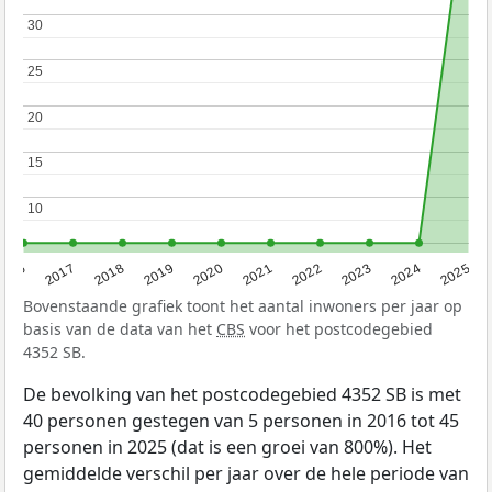
30
30
25
25
20
20
15
15
10
10
2016
2017
2018
2019
2020
2021
2022
2023
2024
2025
Bovenstaande grafiek toont het aantal inwoners per jaar op
basis van de data van het
CBS
voor het postcodegebied
4352 SB.
De bevolking van het postcodegebied 4352 SB is met
40 personen gestegen van 5 personen in 2016 tot 45
personen in 2025 (dat is een groei van 800%). Het
gemiddelde verschil per jaar over de hele periode van