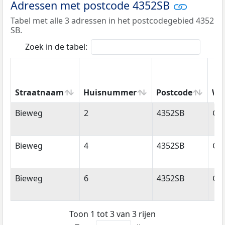
Adressen met postcode 4352SB
Tabel met alle 3 adressen in het postcodegebied 4352
SB.
Zoek in de tabel:
Straatnaam
Huisnummer
Postcode
Wo
Straatnaam
Huisnummer
Postcode
Wo
Bieweg
2
4352SB
Ga
Bieweg
4
4352SB
Ga
Bieweg
6
4352SB
Ga
Toon 1 tot 3 van 3 rijen