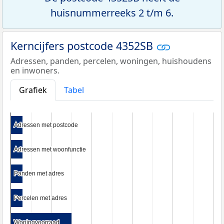
huisnummerreeks 2 t/m 6.
Kerncijfers postcode 4352SB
Adressen, panden, percelen, woningen, huishoudens
en inwoners.
Grafiek
Tabel
Adressen met postcode
Adressen met postcode
Adressen met woonfunctie
Adressen met woonfunctie
Panden met adres
Panden met adres
Percelen met adres
Percelen met adres
Woningvoorraad
Woningvoorraad