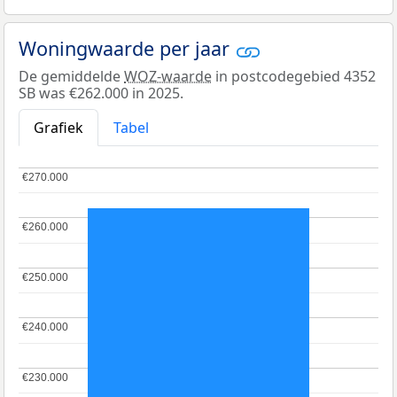
Woningwaarde per jaar
De gemiddelde
WOZ-waarde
in postcodegebied 4352
SB was €262.000 in 2025.
Grafiek
Tabel
€270.000
€270.000
€260.000
€260.000
€250.000
€250.000
€240.000
€240.000
€230.000
€230.000