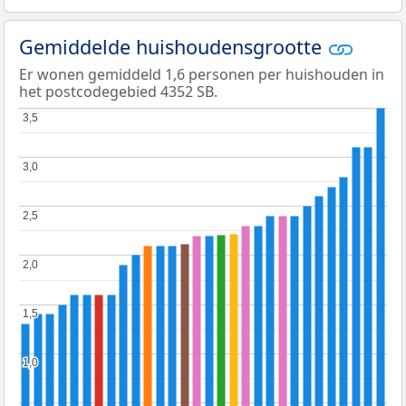
Gemiddelde huishoudensgrootte
Er wonen gemiddeld 1,6 personen per huishouden in
het postcodegebied 4352 SB.
3,5
3,5
3,0
3,0
2,5
2,5
2,0
2,0
1,5
1,5
1,0
1,0