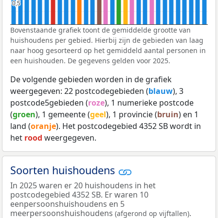
0,5
0,5
Bovenstaande grafiek toont de gemiddelde grootte van
huishoudens per gebied. Hierbij zijn de gebieden van laag
naar hoog gesorteerd op het gemiddeld aantal personen in
een huishouden. De gegevens gelden voor 2025.
De volgende gebieden worden in de grafiek
weergegeven: 22 postcodegebieden (
blauw
), 3
postcode5gebieden (
roze
), 1 numerieke postcode
(
groen
), 1 gemeente (
geel
), 1 provincie (
bruin
) en 1
land (
oranje
). Het postcodegebied 4352 SB wordt in
het
rood
weergegeven.
Soorten huishoudens
In 2025 waren er 20 huishoudens in het
postcodegebied 4352 SB. Er waren 10
eenpersoonshuishoudens en 5
meerpersoonshuishoudens
.
(afgerond op vijftallen)