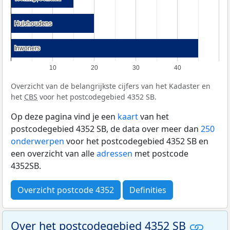
Huishoudens
Huishoudens
Inwoners
Inwoners
10
20
30
40
Overzicht van de belangrijkste cijfers van het Kadaster en
het
CBS
voor het postcodegebied 4352 SB.
Op deze pagina vind je een
kaart
van het
postcodegebied 4352 SB, de data over meer dan
250
onderwerpen
voor het postcodegebied 4352 SB en
een overzicht van alle
adressen
met postcode
4352SB.
Overzicht postcode 4352
Definities
Over het postcodegebied 4352 SB