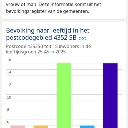
vrouw of man. Deze informatie komt uit het
bevolkingsregister van de gemeenten.
Bevolking naar leeftijd in het
postcodegebied 4352 SB
Postcode 4352SB telt 15 inwoners in de
leeftijdsgroep 25-45 in 2025.
16
16
14
14
12
12
10
10
8
8
6
6