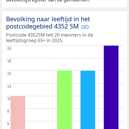
Bevolking naar leeftijd in het
postcodegebied 4352 SM
Postcode 4352SM telt 20 inwoners in de
leeftijdsgroep 65+ in 2025.
20
20
18
18
15
15
13
13
10
10
8
8
5
5