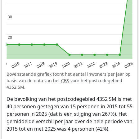
30
30
20
20
2015
2016
2017
2018
2019
2020
2021
2022
2023
2024
2025
Bovenstaande grafiek toont het aantal inwoners per jaar op
basis van de data van het
CBS
voor het postcodegebied
4352 SM.
De bevolking van het postcodegebied 4352 SM is met
40 personen gestegen van 15 personen in 2015 tot 55
personen in 2025 (dat is een stijging van 267%). Het
gemiddelde verschil per jaar over de hele periode van
2015 tot en met 2025 was 4 personen (42%).