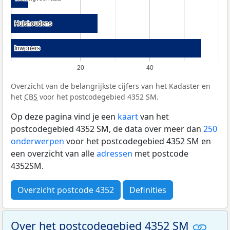
Huishoudens
Huishoudens
Inwoners
Inwoners
20
40
Overzicht van de belangrijkste cijfers van het Kadaster en
het
CBS
voor het postcodegebied 4352 SM.
Op deze pagina vind je een
kaart
van het
postcodegebied 4352 SM, de data over meer dan
250
onderwerpen
voor het postcodegebied 4352 SM en
een overzicht van alle
adressen
met postcode
4352SM.
Overzicht postcode 4352
Definities
Over het postcodegebied 4352 SM