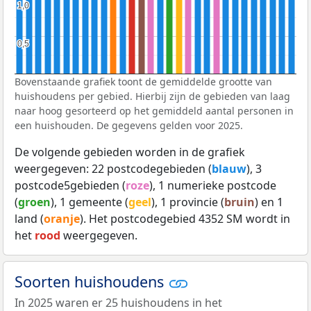
1,0
1,0
0,5
0,5
Bovenstaande grafiek toont de gemiddelde grootte van
huishoudens per gebied. Hierbij zijn de gebieden van laag
naar hoog gesorteerd op het gemiddeld aantal personen in
een huishouden. De gegevens gelden voor 2025.
De volgende gebieden worden in de grafiek
weergegeven: 22 postcodegebieden (
blauw
), 3
postcode5gebieden (
roze
), 1 numerieke postcode
(
groen
), 1 gemeente (
geel
), 1 provincie (
bruin
) en 1
land (
oranje
). Het postcodegebied 4352 SM wordt in
het
rood
weergegeven.
Soorten huishoudens
In 2025 waren er 25 huishoudens in het