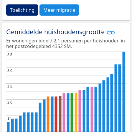
Toelichting
Meer migratie
Gemiddelde huishoudensgrootte
Er wonen gemiddeld 2,1 personen per huishouden in
het postcodegebied 4352 SM.
3,5
3,5
3,0
3,0
2,5
2,5
2,0
2,0
1,5
1,5