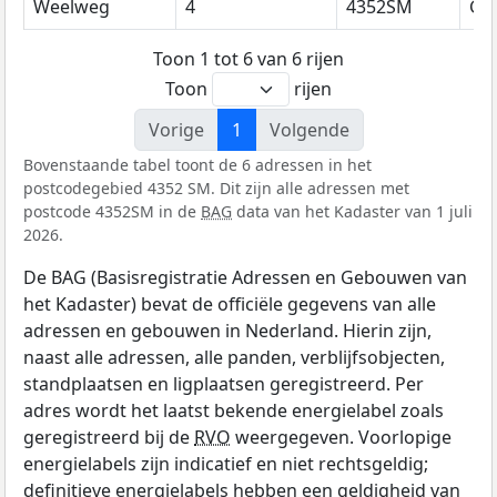
Weelweg
4
4352SM
Ga
Toon 1 tot 6 van 6 rijen
Toon
rijen
Vorige
1
Volgende
Bovenstaande tabel toont de 6 adressen in het
postcodegebied 4352 SM. Dit zijn alle adressen met
postcode 4352SM in de
BAG
data van het Kadaster van 1 juli
2026.
De BAG (Basisregistratie Adressen en Gebouwen van
het Kadaster) bevat de officiële gegevens van alle
adressen en gebouwen in Nederland. Hierin zijn,
naast alle adressen, alle panden, verblijfsobjecten,
standplaatsen en ligplaatsen geregistreerd. Per
adres wordt het laatst bekende energielabel zoals
geregistreerd bij de
RVO
weergegeven. Voorlopige
energielabels zijn indicatief en niet rechtsgeldig;
definitieve energielabels hebben een geldigheid van