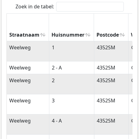
Zoek in de tabel:
Straatnaam
Huisnummer
Postcode
Wo
Straatnaam
Huisnummer
Postcode
Wo
Weelweg
1
4352SM
Ga
Weelweg
2 - A
4352SM
Ga
Weelweg
2
4352SM
Ga
Weelweg
3
4352SM
Ga
Weelweg
4 - A
4352SM
Ga