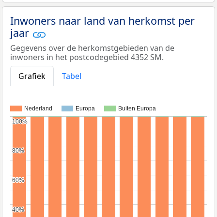
Inwoners naar land van herkomst per
jaar
Gegevens over de herkomstgebieden van de
inwoners in het postcodegebied 4352 SM.
Grafiek
Tabel
Nederland
Europa
Buiten Europa
100%
100%
80%
80%
60%
60%
40%
40%