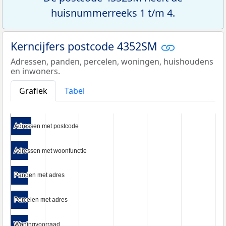
huisnummerreeks 1 t/m 4.
Kerncijfers postcode 4352SM
Adressen, panden, percelen, woningen, huishoudens
en inwoners.
Grafiek
Tabel
Adressen met postcode
Adressen met postcode
Adressen met woonfunctie
Adressen met woonfunctie
Panden met adres
Panden met adres
Percelen met adres
Percelen met adres
Woningvoorraad
Woningvoorraad