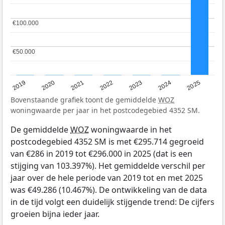
€100.000
€100.000
€50.000
€50.000
2024
2023
2022
2021
2020
2019
2025
Bovenstaande grafiek toont de gemiddelde
WOZ
woningwaarde per jaar in het postcodegebied 4352 SM.
De gemiddelde
WOZ
woningwaarde in het
postcodegebied 4352 SM is met €295.714 gegroeid
van €286 in 2019 tot €296.000 in 2025 (dat is een
stijging van 103.397%). Het gemiddelde verschil per
jaar over de hele periode van 2019 tot en met 2025
was €49.286 (10.467%). De ontwikkeling van de data
in de tijd volgt een duidelijk stijgende trend: De cijfers
groeien bijna ieder jaar.