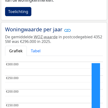
van de woningkenmerken.
Toelichting
Woningwaarde per jaar
De gemiddelde
WOZ-waarde
in postcodegebied 4352
SM was €296.000 in 2025.
Grafiek
Tabel
€300.000
€300.000
€250.000
€250.000
€200.000
€200.000
€150.000
€150.000