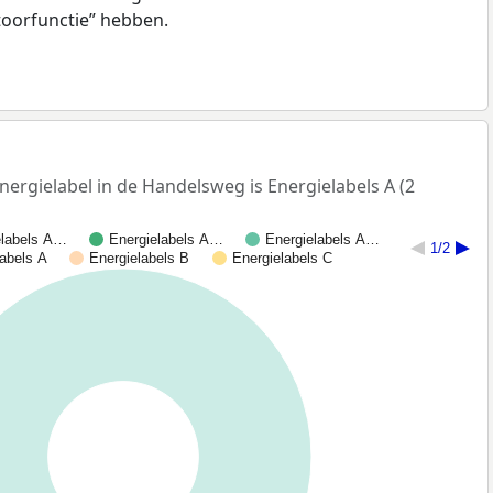
toorfunctie” hebben.
rgielabel in de Handelsweg is Energielabels A (2
elabels A…
Energielabels A…
Energielabels A…
1/2
labels A
Energielabels B
Energielabels C
100%