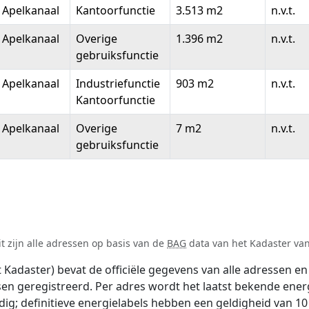
 Apelkanaal
Kantoorfunctie
3.513 m2
n.v.t.
 Apelkanaal
Overige
1.396 m2
n.v.t.
gebruiksfunctie
 Apelkanaal
Industriefunctie
903 m2
n.v.t.
Kantoorfunctie
 Apelkanaal
Overige
7 m2
n.v.t.
gebruiksfunctie
 zijn alle adressen op basis van de
BAG
data van het Kadaster van 
adaster) bevat de officiële gegevens van alle adressen en 
tsen geregistreerd. Per adres wordt het laatst bekende ener
ldig; definitieve energielabels hebben een geldigheid van 1