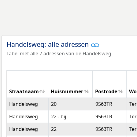
Handelsweg: alle adressen
Tabel met alle 7 adressen van de Handelsweg.
Straatnaam
Huisnummer
Postcode
Wo
Straatnaam
Huisnummer
Postcode
Wo
Handelsweg
20
9563TR
Ter
Handelsweg
22 - bij
9563TR
Ter
Handelsweg
22
9563TR
Ter