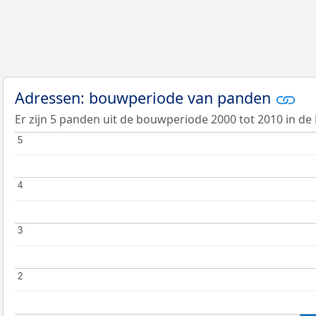
Adressen: bouwperiode van panden
Er zijn 5 panden uit de bouwperiode 2000 tot 2010 in d
5
5
4
4
3
3
2
2