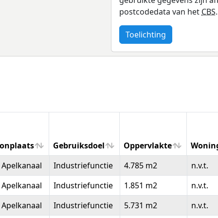
postcodedata van het
CBS
.
Toelichting
onplaats
Gebruiksdoel
Oppervlakte
Wonin
onplaats
Gebruiksdoel
Oppervlakte
Wonin
 Apelkanaal
Industriefunctie
4.785 m2
n.v.t.
 Apelkanaal
Industriefunctie
1.851 m2
n.v.t.
 Apelkanaal
Industriefunctie
5.731 m2
n.v.t.