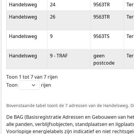
Handelsweg
24
9563TR
Ter
Handelsweg
26
9563TR
Ter
Handelsweg
9
9563TS
Ter
Handelsweg
9 - TRAF
geen
Ter
postcode
Toon 1 tot 7 van 7 rijen
Toon
rijen
Bovenstaande tabel toont de 7 adressen van de Handelsweg. Dit
De BAG (Basisregistratie Adressen en Gebouwen van het K
alle panden, verblijfsobjecten, standplaatsen en ligplaa
Voorlopige energielabels zijn indicatief en niet rechtsge