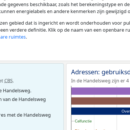
nde gegevens beschikbaar, zoals het berekeningstype en d
 kunnen energielabels en andere kenmerken zijn gewijzigd o
 gebied dat is ingericht en wordt onderhouden voor publie
or een verdere definitie. Klik op de naam van een openbare 
bare ruimtes
.
Adressen: gebruiks
et
CBS
.
In de Handelsweg zijn er 4
de Handelsweg.
n van de Handelsweg
Over
res met de Handelsweg
Celfunctie
Celfunctie