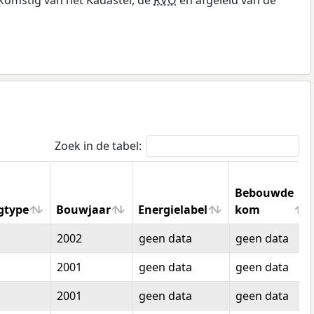
Zoek in de tabel:
Bebouwde
gtype
Bouwjaar
Energielabel
kom
gtype
Bouwjaar
Energielabel
Bebouwde
2002
geen data
geen data
kom
2001
geen data
geen data
2001
geen data
geen data