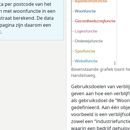
Bijeenkomstfunctie
Bijeenkomstfunctie
ta per postcode van het
en met woonfunctie in een
Woonfunctie
Woonfunctie
straat berekend. De data
Gezondheidszorgfunctie
Gezondheidszorgfunctie
pagina zijn daarom een
.
Logiesfunctie
Logiesfunctie
Onderwijsfunctie
Onderwijsfunctie
Sportfunctie
Sportfunctie
Winkelfunctie
Winkelfunctie
1
1
Bovenstaande grafiek toont he
Handelsweg.
Gebruiksdoelen van verblij
geven aan hoe een verblijf
als gebruiksdoel de “Woonf
gedefinieerd. Aan één obj
voorbeeld is een verblijfso
zowel een “industriefuncti
waarin een bedrijf gehuisv