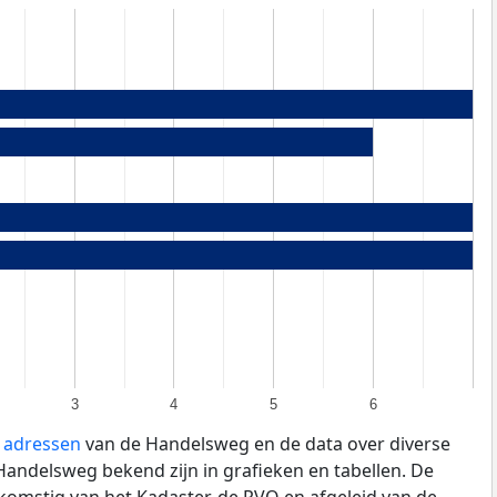
3
4
5
6
e adressen
van de Handelsweg en de data over diverse
andelsweg bekend zijn in grafieken en tabellen. De
fkomstig van het Kadaster, de
RVO
en afgeleid van de