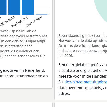
2020 en later
2010 tot 2020
00 tot 2010
00
lsweg. Op basis van de
Bovenstaande grafiek toont he
: deze gegevens betreffen het
Hiervoor zijn de data op adre
n een gebied is bijna altijd
Online is de officiële landeli
en in hetzelfde pand
indicatoren van gebouwen zij
nderzijds kunnen er ook
juli 2026.
), panden zonder adres zijn
Een energielabel geeft aan
n gebouwen in Nederland.
slechtste energielabel en 
fsobjecten, standplaatsen en
meeste voor in de Handels
De
download met uitgebre
data over energielabels, z
adres.