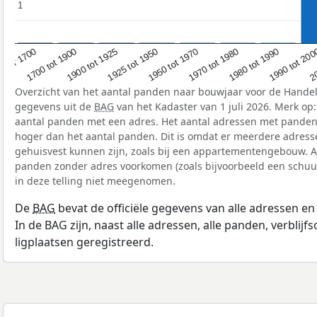
1
1
1700 tot 1900
1980 tot 1990
1925 tot 1950
Voor 1700
20
1970 tot 1980
1900 tot 1925
1990 tot 20
1950 tot 1970
Overzicht van het aantal panden naar bouwjaar voor de Hande
gegevens uit de
BAG
van het Kadaster van 1 juli 2026. Merk op
aantal panden met een adres. Het aantal adressen met panden i
hoger dan het aantal panden. Dit is omdat er meerdere adress
gehuisvest kunnen zijn, zoals bij een appartementengebouw. A
panden zonder adres voorkomen (zoals bijvoorbeeld een schuur
in deze telling niet meegenomen.
De
BAG
bevat de officiële gegevens van alle adressen e
In de BAG zijn, naast alle adressen, alle panden, verblij
ligplaatsen geregistreerd.