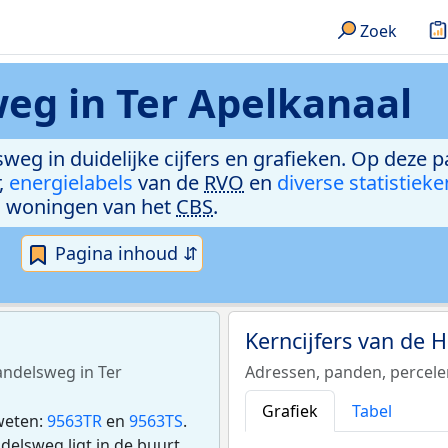
Zoek
eg in Ter Apelkanaal
weg in duidelijke cijfers en grafieken. Op deze p
,
energielabels
van de
RVO
en
diverse statistieke
woningen van het
CBS
.
Pagina inhoud ⇵
Kerncijfers van de
andelsweg in Ter
Adressen, panden, percel
Grafiek
Tabel
weten:
9563TR
en
9563TS
.
elsweg ligt in de buurt