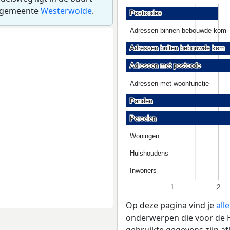
 gemeente
Westerwolde
.
Postcodes
Postcodes
Adressen binnen bebouwde kom
Adressen binnen bebouwde kom
Adressen buiten bebouwde kom
Adressen buiten bebouwde kom
Adressen met postcode
Adressen met postcode
Adressen met woonfunctie
Adressen met woonfunctie
Panden
Panden
Percelen
Percelen
Woningen
Woningen
Huishoudens
Huishoudens
Inwoners
Inwoners
1
2
Op deze pagina vind je
all
onderwerpen die voor de H
gebruikte gegevens zijn a