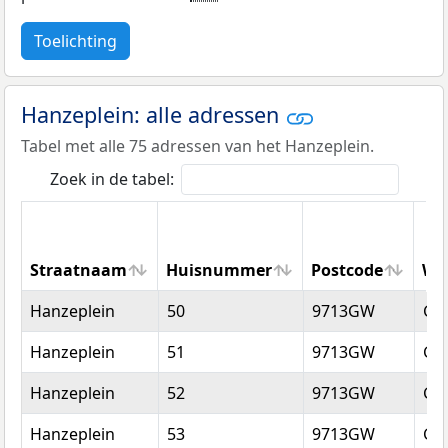
Toelichting
Hanzeplein: alle adressen
Tabel met alle 75 adressen van het Hanzeplein.
Zoek in de tabel:
Straatnaam
Huisnummer
Postcode
Wo
Straatnaam
Huisnummer
Postcode
Wo
Hanzeplein
50
9713GW
Gr
Hanzeplein
51
9713GW
Gr
Hanzeplein
52
9713GW
Gr
Hanzeplein
53
9713GW
Gr