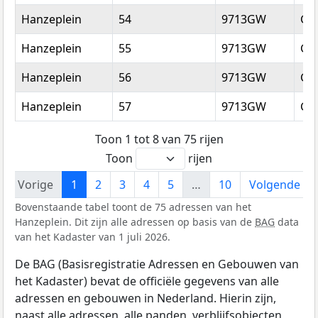
Hanzeplein
54
9713GW
Gr
Hanzeplein
55
9713GW
Gr
Hanzeplein
56
9713GW
Gr
Hanzeplein
57
9713GW
Gr
Toon 1 tot 8 van 75 rijen
Toon
rijen
Vorige
1
2
3
4
5
…
10
Volgende
Bovenstaande tabel toont de 75 adressen van het
Hanzeplein. Dit zijn alle adressen op basis van de
BAG
data
van het Kadaster van 1 juli 2026.
De BAG (Basisregistratie Adressen en Gebouwen van
het Kadaster) bevat de officiële gegevens van alle
adressen en gebouwen in Nederland. Hierin zijn,
naast alle adressen, alle panden, verblijfsobjecten,