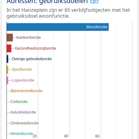
Adressen: gebruiksdoelen
In het Hanzeplein zijn er 65 verblijfsobjecten met het
gebruiksdoel woonfunctie.
Woonfunctie
Kantoorfunctie
Kantoorfunctie
Gezondheidszorgfunctie
Gezondheidszorgfunctie
Overige gebruiksfunctie
Overige gebruiksfunctie
Sportfunctie
Sportfunctie
Logiesfunctie
Logiesfunctie
Bijeenkomstfunctie
Bijeenkomstfunctie
Celfunctie
Celfunctie
Industriefunctie
Industriefunctie
Onderwijsfunctie
Onderwijsfunctie
Winkelfunctie
Winkelfunctie
20
20
40
40
60
60