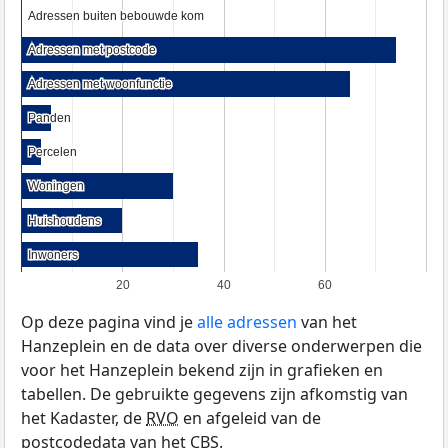
Adressen buiten bebouwde kom
Adressen buiten bebouwde kom
Adressen met postcode
Adressen met postcode
Adressen met woonfunctie
Adressen met woonfunctie
Panden
Panden
Percelen
Percelen
Woningen
Woningen
Huishoudens
Huishoudens
Inwoners
Inwoners
20
40
60
Op deze pagina vind je
alle adressen
van het
Hanzeplein en de data over diverse onderwerpen die
voor het Hanzeplein bekend zijn in grafieken en
tabellen. De gebruikte gegevens zijn afkomstig van
het Kadaster, de
RVO
en afgeleid van de
postcodedata van het
CBS
.