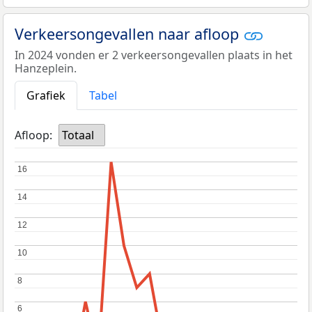
Verkeersongevallen naar afloop
In 2024 vonden er 2 verkeersongevallen plaats in het
Hanzeplein.
Grafiek
Tabel
Afloop:
Totaal
16
16
14
14
12
12
10
10
8
8
6
6