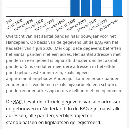
1950 tot 1970
1990 tot 2000
1900 tot 1925
2020 en later
1970 tot 1980
oor 1700
2000 tot 2010
1925 tot 1950
1980 tot 1990
1700 tot 1900
2010 tot 2020
Overzicht van het aantal panden naar bouwjaar voor het
Hanzeplein. Op basis van de gegevens uit de
BAG
van het
Kadaster van 1 juli 2026. Merk op: deze gegevens betreffen
het aantal panden met een adres. Het aantal adressen met
panden in een gebied is bijna altijd hoger dan het aantal
panden. Dit is omdat er meerdere adressen in hetzelfde
pand gehuisvest kunnen zijn, zoals bij een
appartementengebouw. Anderzijds kunnen er ook panden
zonder adres voorkomen (zoals bijvoorbeeld een schuur),
panden zonder adres zijn in deze telling niet meegenomen.
De
BAG
bevat de officiële gegevens van alle adressen
en gebouwen in Nederland. In de BAG zijn, naast alle
adressen, alle panden, verblijfsobjecten,
standplaatsen en ligplaatsen geregistreerd.