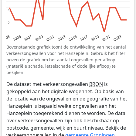
4
4
2
2
2017
2023
2007
2013
2019
2003
2009
2015
2021
2005
2011
Bovenstaande grafiek toont de ontwikkeling van het aantal
verkeersongevallen voor het Hanzeplein. Gebruik het filter
boven de grafiek om het aantal ongevallen per afloop
(materiële schade, letselschade of dodelijke afloop) te
bekijken.
De dataset met verkeersongevallen
BRON
is
gekoppeld aan het digitale wegennet. Op basis van
de locatie van de ongevallen en de geografie van het
Hanzeplein is bepaald welke ongevallen aan het
Hanzeplein toegerekend dienen te worden. De data
over verkeersongevallen zijn ook beschikbaar op
postcode, gemeente, wijk en buurt niveau. Bekijk de
verkeersongevallen in de
gemeente Groningen
.