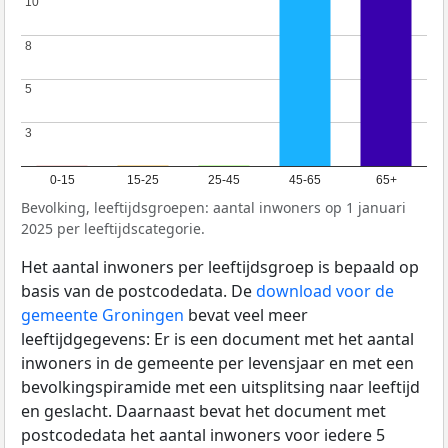
10
10
8
8
5
5
3
3
0-15
15-25
25-45
45-65
65+
Bevolking, leeftijdsgroepen: aantal inwoners op 1 januari
2025 per leeftijdscategorie.
Het aantal inwoners per leeftijdsgroep is bepaald op
basis van de postcodedata. De
download voor de
gemeente Groningen
bevat veel meer
leeftijdgegevens: Er is een document met het aantal
inwoners in de gemeente per levensjaar en met een
bevolkingspiramide met een uitsplitsing naar leeftijd
en geslacht. Daarnaast bevat het document met
postcodedata het aantal inwoners voor iedere 5