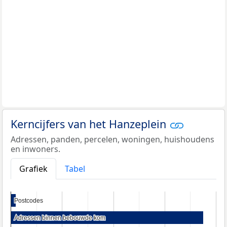
Kerncijfers van het Hanzeplein
Adressen, panden, percelen, woningen, huishoudens
en inwoners.
Grafiek
Tabel
Postcodes
Postcodes
Adressen binnen bebouwde kom
Adressen binnen bebouwde kom