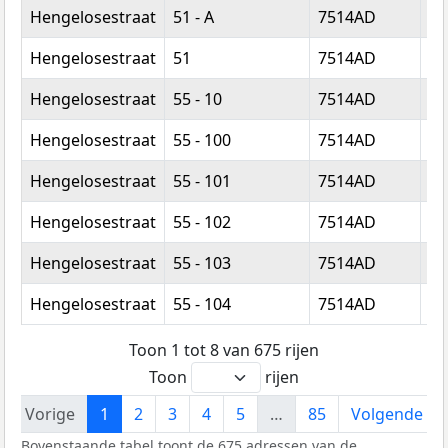
Straatnaam
Huisnummer
Postcode
W
Hengelosestraat
51 - A
7514AD
En
Hengelosestraat
51
7514AD
En
Hengelosestraat
55 - 10
7514AD
En
Hengelosestraat
55 - 100
7514AD
En
Hengelosestraat
55 - 101
7514AD
En
Hengelosestraat
55 - 102
7514AD
En
Hengelosestraat
55 - 103
7514AD
En
Hengelosestraat
55 - 104
7514AD
En
Toon 1 tot 8 van 675 rijen
Toon
rijen
Vorige
1
2
3
4
5
…
85
Volgende
Bovenstaande tabel toont de 675 adressen van de