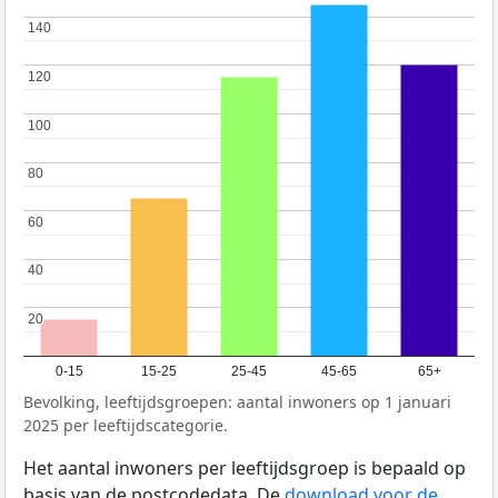
140
140
120
120
100
100
80
80
60
60
40
40
20
20
0-15
15-25
25-45
45-65
65+
Bevolking, leeftijdsgroepen: aantal inwoners op 1 januari
2025 per leeftijdscategorie.
Het aantal inwoners per leeftijdsgroep is bepaald op
basis van de postcodedata. De
download voor de