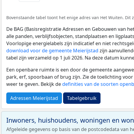
Bovenstaande tabel toont het enige adres van Het Wuiten. Dit z
De BAG (Basisregistratie Adressen en Gebouwen van het K
alle panden, verblijfsobjecten, standplaatsen en ligplaa
Voorlopige energielabels zijn indicatief en niet rechtsge
download voor de gemeente Meierijstad
zijn aanvullen
tabel zijn verzameld op 1 juli 2026. Na deze datum kunn
Een openbare ruimte is een door de gemeente aangewezen
park, erf, spoorbaan of brug zijn. Zie de toelichting vo
weer te geven. Bekijk de
definities van de soorten open
Adressen Meierijstad
Tabelgebruik
Inwoners, huishoudens, woningen en wo
Afgeleide gegevens op basis van de postcodedata van h