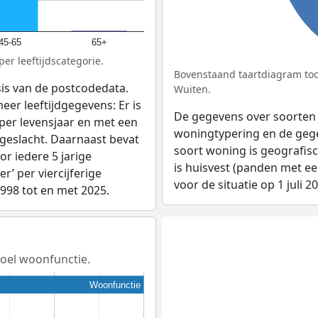
45-65
65+
er leeftijdscategorie.
Bovenstaand taartdiagram too
sis van de postcodedata.
Wuiten.
eer leeftijdgegevens: Er is
De gegevens over soorten
per levensjaar en met een
woningtypering en de gegev
 geslacht. Daarnaast bevat
soort woning is geografis
r iedere 5 jarige
is huisvest (panden met e
er’ per viercijferige
voor de situatie op 1 juli 2
1998 tot en met 2025.
doel woonfunctie.
Woonfunctie