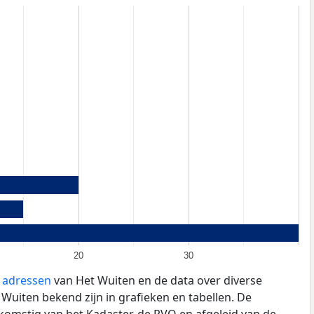
20
30
e adressen
van Het Wuiten en de data over diverse
uiten bekend zijn in grafieken en tabellen. De
fkomstig van het Kadaster, de
RVO
en afgeleid van de