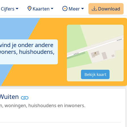
Cijfers
Kaarten
Meer
Download
 vind je onder andere
woners, huishoudens,
Bekijk kaart
 Wuiten
en, woningen, huishoudens en inwoners.