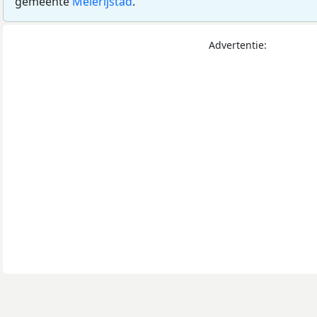
gemeente
Meierijstad
.
Advertentie: