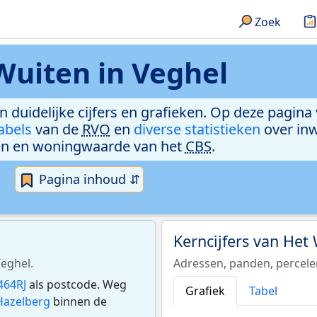
Zoek
Wuiten in Veghel
n duidelijke cijfers en grafieken. Op deze pagina
abels
van de
RVO
en
diverse statistieken
over in
n en woningwaarde van het
CBS
.
Pagina inhoud ⇵
Kerncijfers van Het
Veghel.
Adressen, panden, percel
464RJ
als postcode. Weg
Grafiek
Tabel
Hazelberg
binnen de