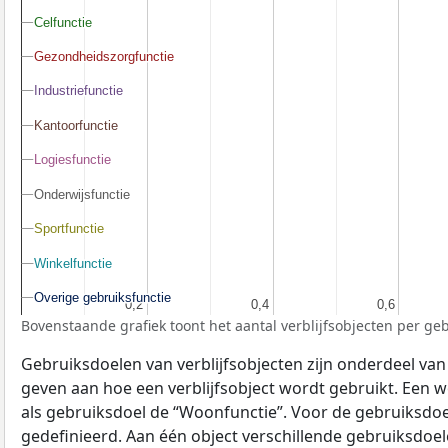
Celfunctie
Celfunctie
Gezondheidszorgfunctie
Gezondheidszorgfunctie
Industriefunctie
Industriefunctie
Kantoorfunctie
Kantoorfunctie
Logiesfunctie
Logiesfunctie
Onderwijsfunctie
Onderwijsfunctie
Sportfunctie
Sportfunctie
Winkelfunctie
Winkelfunctie
Overige gebruiksfunctie
Overige gebruiksfunctie
0,2
0,2
0,4
0,4
0,6
0,6
Bovenstaande grafiek toont het aantal verblijfsobjecten per ge
Gebruiksdoelen van verblijfsobjecten zijn onderdeel va
geven aan hoe een verblijfsobject wordt gebruikt. Een w
als gebruiksdoel de “Woonfunctie”. Voor de gebruiksdoe
gedefinieerd. Aan één object verschillende gebruiksdo