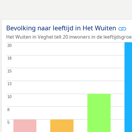
Bevolking naar leeftijd in Het Wuiten
Het Wuiten in Veghel telt 20 inwoners in de leeftijdsgroe
20
20
18
18
15
15
13
13
10
10
8
8
5
5