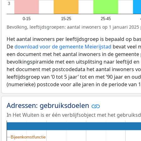
3
3
0-15
15-25
25-45
Bevolking, leeftijdsgroepen: aantal inwoners op 1 januari 2025 p
Het aantal inwoners per leeftijdsgroep is bepaald op ba
De
download voor de gemeente Meierijstad
bevat veel m
een document met het aantal inwoners in de gemeente 
bevolkingspiramide met een uitsplitsing naar leeftijd en
het document met postcodedata het aantal inwoners voo
leeftijdsgroep van ‘0 tot 5 jaar’ tot en met ‘90 jaar en oud
(numerieke) postcode voor alle jaren in de periode van 
Adressen: gebruiksdoelen
In Het Wuiten is er één verblijfsobject met het gebruiks
Bijeenkomstfunctie
Bijeenkomstfunctie