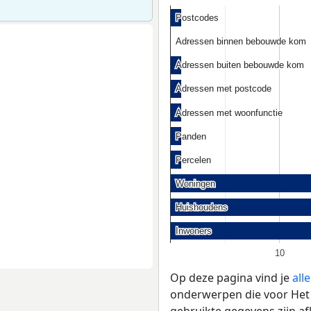
Postcodes
Postcodes
Adressen binnen bebouwde kom
Adressen binnen bebouwde kom
Adressen buiten bebouwde kom
Adressen buiten bebouwde kom
Adressen met postcode
Adressen met postcode
Adressen met woonfunctie
Adressen met woonfunctie
Panden
Panden
Percelen
Percelen
Woningen
Woningen
Huishoudens
Huishoudens
Inwoners
Inwoners
10
Op deze pagina vind je
all
onderwerpen die voor Het W
gebruikte gegevens zijn a