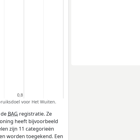
0,8
0,8
bruiksdoel voor Het Wuiten.
n de
BAG
registratie. Ze
oning heeft bijvoorbeeld
len zijn 11 categorieën
elen worden toegekend. Een