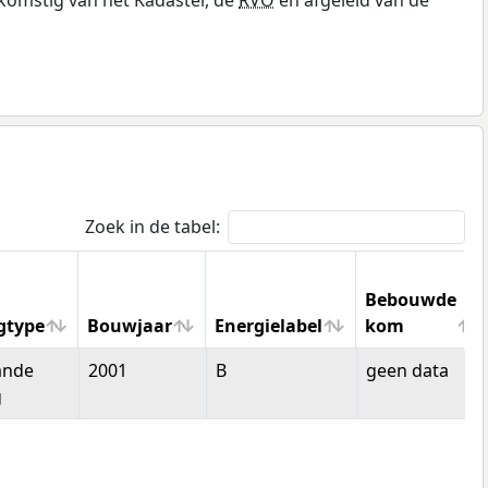
Zoek in de tabel:
Bebouwde
gtype
Bouwjaar
Energielabel
kom
gtype
Bouwjaar
Energielabel
Bebouwde
ande
2001
B
geen data
kom
g