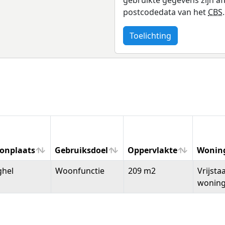
postcodedata van het
CBS
.
Toelichting
onplaats
Gebruiksdoel
Oppervlakte
Wonin
onplaats
Gebruiksdoel
Oppervlakte
Wonin
ghel
Woonfunctie
209 m2
Vrijsta
wonin