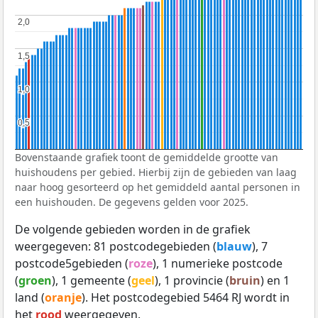
2,0
2,0
1,5
1,5
1,0
1,0
0,5
0,5
Bovenstaande grafiek toont de gemiddelde grootte van
huishoudens per gebied. Hierbij zijn de gebieden van laag
naar hoog gesorteerd op het gemiddeld aantal personen in
een huishouden. De gegevens gelden voor 2025.
De volgende gebieden worden in de grafiek
weergegeven: 81 postcodegebieden (
blauw
), 7
postcode5gebieden (
roze
), 1 numerieke postcode
(
groen
), 1 gemeente (
geel
), 1 provincie (
bruin
) en 1
land (
oranje
). Het postcodegebied 5464 RJ wordt in
het
rood
weergegeven.