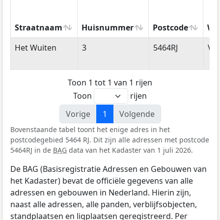
Straatnaam
Huisnummer
Postcode
Wo
Straatnaam
Huisnummer
Postcode
Wo
Het Wuiten
3
5464RJ
Ve
Toon 1 tot 1 van 1 rijen
Toon
rijen
Vorige
1
Volgende
Bovenstaande tabel toont het enige adres in het
postcodegebied 5464 RJ. Dit zijn alle adressen met postcode
5464RJ in de
BAG
data van het Kadaster van 1 juli 2026.
De BAG (Basisregistratie Adressen en Gebouwen van
het Kadaster) bevat de officiële gegevens van alle
adressen en gebouwen in Nederland. Hierin zijn,
naast alle adressen, alle panden, verblijfsobjecten,
standplaatsen en ligplaatsen geregistreerd. Per