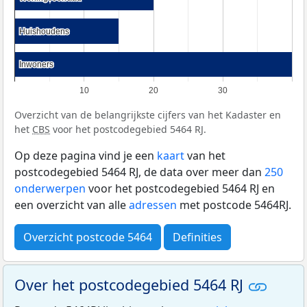
Huishoudens
Huishoudens
Inwoners
Inwoners
10
20
30
Overzicht van de belangrijkste cijfers van het Kadaster en
het
CBS
voor het postcodegebied 5464 RJ.
Op deze pagina vind je een
kaart
van het
postcodegebied 5464 RJ, de data over meer dan
250
onderwerpen
voor het postcodegebied 5464 RJ en
een overzicht van alle
adressen
met postcode 5464RJ.
Overzicht postcode 5464
Definities
Over het postcodegebied 5464 RJ