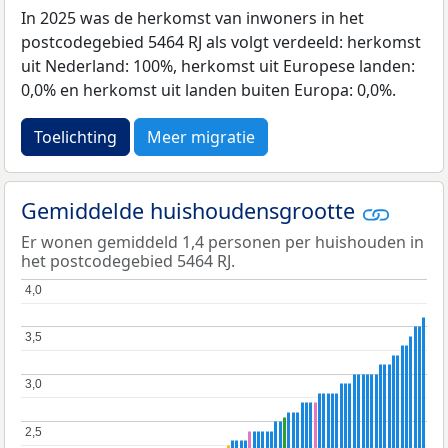
In 2025 was de herkomst van inwoners in het
postcodegebied 5464 RJ als volgt verdeeld: herkomst
uit Nederland: 100%, herkomst uit Europese landen:
0,0% en herkomst uit landen buiten Europa: 0,0%.
Toelichting
Meer migratie
Gemiddelde huishoudensgrootte
Er wonen gemiddeld 1,4 personen per huishouden in
het postcodegebied 5464 RJ.
4,0
4,0
3,5
3,5
3,0
3,0
2,5
2,5