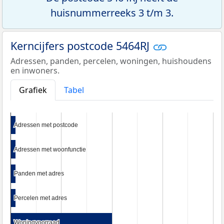
huisnummerreeks 3 t/m 3.
Kerncijfers postcode 5464RJ
Adressen, panden, percelen, woningen, huishoudens
en inwoners.
Grafiek
Tabel
Adressen met postcode
Adressen met postcode
Adressen met woonfunctie
Adressen met woonfunctie
Panden met adres
Panden met adres
Percelen met adres
Percelen met adres
Woningvoorraad
Woningvoorraad