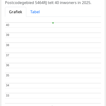
Postcodegebied 5464RJ telt 40 inwoners in 2025.
Grafiek
Tabel
40
40
39
39
38
38
37
37
36
36
35
35
34
34
33
33