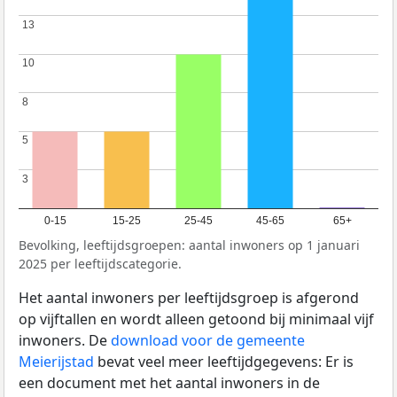
13
13
10
10
8
8
5
5
3
3
0-15
15-25
25-45
45-65
65+
Bevolking, leeftijdsgroepen: aantal inwoners op 1 januari
2025 per leeftijdscategorie.
Het aantal inwoners per leeftijdsgroep is afgerond
op vijftallen en wordt alleen getoond bij minimaal vijf
inwoners. De
download voor de gemeente
Meierijstad
bevat veel meer leeftijdgegevens: Er is
een document met het aantal inwoners in de