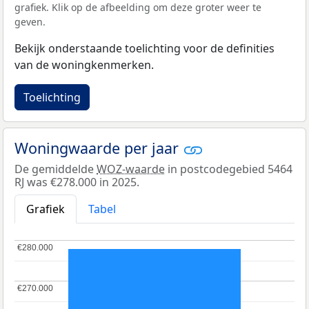
grafiek. Klik op de afbeelding om deze groter weer te
geven.
Bekijk onderstaande toelichting voor de definities
van de woningkenmerken.
Toelichting
Woningwaarde per jaar
De gemiddelde
WOZ-waarde
in postcodegebied 5464
RJ was €278.000 in 2025.
Grafiek
Tabel
€280.000
€280.000
€270.000
€270.000