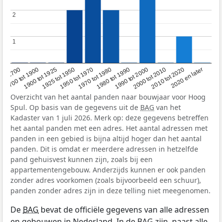
2
2
1
1
1950 tot 1970
1990 tot 2000
1900 tot 1925
2020 en later
1970 tot 1980
oor 1700
2000 tot 2010
1925 tot 1950
1980 tot 1990
1700 tot 1900
2010 tot 2020
Overzicht van het aantal panden naar bouwjaar voor Hoog
Spul. Op basis van de gegevens uit de
BAG
van het
Kadaster van 1 juli 2026. Merk op: deze gegevens betreffen
het aantal panden met een adres. Het aantal adressen met
panden in een gebied is bijna altijd hoger dan het aantal
panden. Dit is omdat er meerdere adressen in hetzelfde
pand gehuisvest kunnen zijn, zoals bij een
appartementengebouw. Anderzijds kunnen er ook panden
zonder adres voorkomen (zoals bijvoorbeeld een schuur),
panden zonder adres zijn in deze telling niet meegenomen.
De
BAG
bevat de officiële gegevens van alle adressen
en gebouwen in Nederland. In de BAG zijn, naast alle