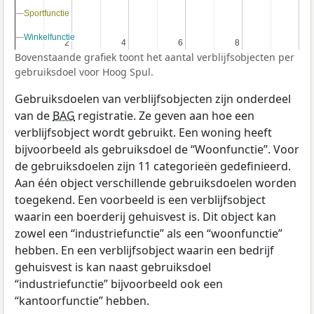
Sportfunctie
Sportfunctie
Winkelfunctie
Winkelfunctie
2
2
4
4
6
6
8
8
Bovenstaande grafiek toont het aantal verblijfsobjecten per
gebruiksdoel voor Hoog Spul.
Gebruiksdoelen van verblijfsobjecten zijn onderdeel
van de
BAG
registratie. Ze geven aan hoe een
verblijfsobject wordt gebruikt. Een woning heeft
bijvoorbeeld als gebruiksdoel de “Woonfunctie”. Voor
de gebruiksdoelen zijn 11 categorieën gedefinieerd.
Aan één object verschillende gebruiksdoelen worden
toegekend. Een voorbeeld is een verblijfsobject
waarin een boerderij gehuisvest is. Dit object kan
zowel een “industriefunctie” als een “woonfunctie”
hebben. En een verblijfsobject waarin een bedrijf
gehuisvest is kan naast gebruiksdoel
“industriefunctie” bijvoorbeeld ook een
“kantoorfunctie” hebben.