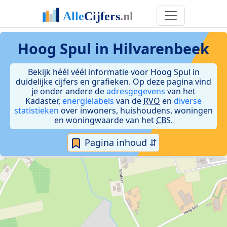
Hoog Spul in Hilvarenbeek
Bekijk héél véél informatie voor Hoog Spul in
duidelijke cijfers en grafieken. Op deze pagina vind
je onder andere de
adresgegevens
van het
Kadaster,
energielabels
van de
RVO
en
diverse
statistieken
over inwoners, huishoudens, woningen
en woningwaarde van het
CBS
.
Pagina inhoud ⇵