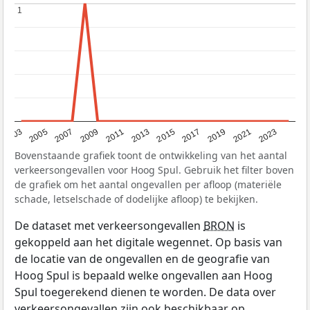
1
1
2017
2023
2007
2013
2019
2003
2009
2015
2021
2005
2011
Bovenstaande grafiek toont de ontwikkeling van het aantal
verkeersongevallen voor Hoog Spul. Gebruik het filter boven
de grafiek om het aantal ongevallen per afloop (materiële
schade, letselschade of dodelijke afloop) te bekijken.
De dataset met verkeersongevallen
BRON
is
gekoppeld aan het digitale wegennet. Op basis van
de locatie van de ongevallen en de geografie van
Hoog Spul is bepaald welke ongevallen aan Hoog
Spul toegerekend dienen te worden. De data over
verkeersongevallen zijn ook beschikbaar op