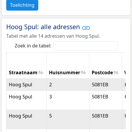
Toelichting
Hoog Spul: alle adressen
Tabel met alle 14 adressen van Hoog Spul.
Zoek in de tabel:
Straatnaam
Huisnummer
Postcode
Wo
Straatnaam
Huisnummer
Postcode
Wo
Hoog Spul
2
5081EB
Hil
Hoog Spul
3
5081EB
Hil
Hoog Spul
5
5081EB
Hil