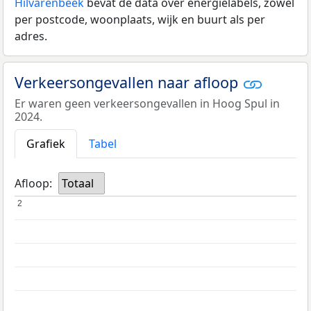
Hilvarenbeek
bevat de data over energielabels, zowel
per postcode, woonplaats, wijk en buurt als per
adres.
Verkeersongevallen naar afloop
Er waren geen verkeersongevallen in Hoog Spul in
2024.
Grafiek
Tabel
Afloop:
Totaal
2
2