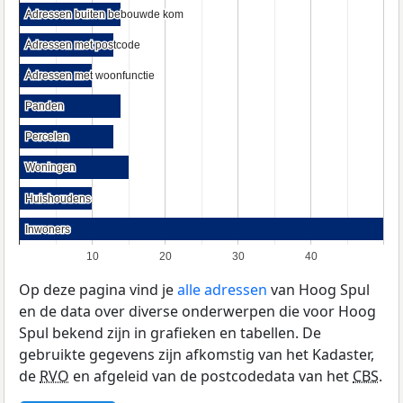
Adressen buiten bebouwde kom
Adressen buiten bebouwde kom
Adressen met postcode
Adressen met postcode
Adressen met woonfunctie
Adressen met woonfunctie
Panden
Panden
Percelen
Percelen
Woningen
Woningen
Huishoudens
Huishoudens
Inwoners
Inwoners
10
20
30
40
Op deze pagina vind je
alle adressen
van Hoog Spul
en de data over diverse onderwerpen die voor Hoog
Spul bekend zijn in grafieken en tabellen. De
gebruikte gegevens zijn afkomstig van het Kadaster,
de
RVO
en afgeleid van de postcodedata van het
CBS
.