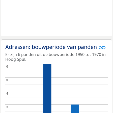
Adressen: bouwperiode van panden
Er zijn 6 panden uit de bouwperiode 1950 tot 1970 in
Hoog Spul.
6
6
5
5
4
4
3
3