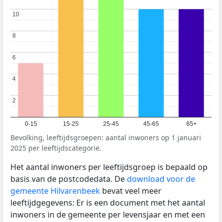
10
10
8
8
6
6
4
4
2
2
0-15
15-25
25-45
45-65
65+
Bevolking, leeftijdsgroepen: aantal inwoners op 1 januari
2025 per leeftijdscategorie.
Het aantal inwoners per leeftijdsgroep is bepaald op
basis van de postcodedata. De
download voor de
gemeente Hilvarenbeek
bevat veel meer
leeftijdgegevens: Er is een document met het aantal
inwoners in de gemeente per levensjaar en met een