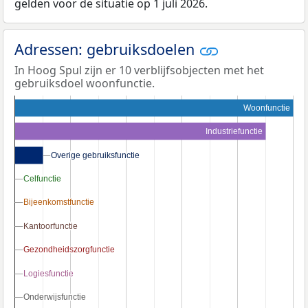
gelden voor de situatie op 1 juli 2026.
Adressen: gebruiksdoelen
In Hoog Spul zijn er 10 verblijfsobjecten met het
gebruiksdoel woonfunctie.
Woonfunctie
Industriefunctie
Overige gebruiksfunctie
Overige gebruiksfunctie
Celfunctie
Celfunctie
Bijeenkomstfunctie
Bijeenkomstfunctie
Kantoorfunctie
Kantoorfunctie
Gezondheidszorgfunctie
Gezondheidszorgfunctie
Logiesfunctie
Logiesfunctie
Onderwijsfunctie
Onderwijsfunctie