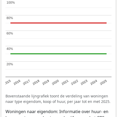
100%
100%
80%
80%
60%
60%
40%
40%
20%
20%
2019
2022
2025
2017
2020
2023
2015
2018
2021
2024
2016
Bovenstaande lijngrafiek toont de verdeling van woningen
naar type eigendom, koop of huur, per jaar tot en met 2025.
Woningen naar eigendom: Informatie over huur- en