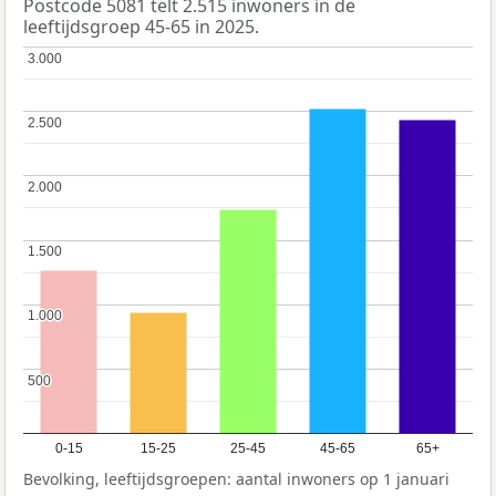
Postcode 5081 telt 2.515 inwoners in de
leeftijdsgroep 45-65 in 2025.
3.000
3.000
2.500
2.500
2.000
2.000
1.500
1.500
1.000
1.000
500
500
0-15
15-25
25-45
45-65
65+
Bevolking, leeftijdsgroepen: aantal inwoners op 1 januari