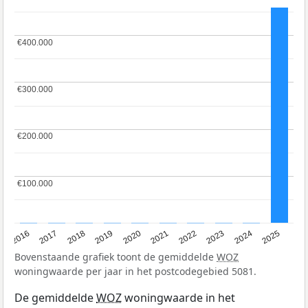
€400.000
€400.000
€300.000
€300.000
€200.000
€200.000
€100.000
€100.000
2016
2017
2018
2019
2020
2021
2022
2023
2024
2025
Bovenstaande grafiek toont de gemiddelde
WOZ
woningwaarde per jaar in het postcodegebied 5081.
De gemiddelde
WOZ
woningwaarde in het