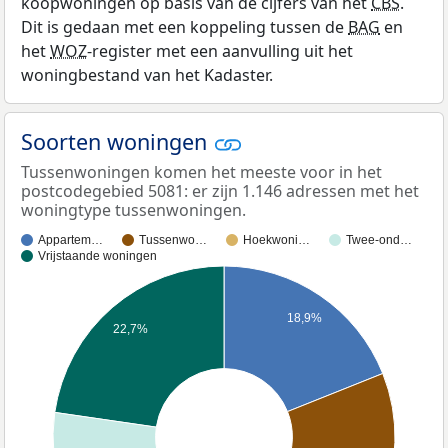
koopwoningen op basis van de cijfers van het
CBS
.
Dit is gedaan met een koppeling tussen de
BAG
en
het
WOZ
-register met een aanvulling uit het
woningbestand van het Kadaster.
Soorten woningen
Tussenwoningen komen het meeste voor in het
postcodegebied 5081: er zijn 1.146 adressen met het
woningtype tussenwoningen.
Appartem…
Tussenwo…
Hoekwoni…
Twee-ond…
Vrijstaande woningen
18,9%
22,7%