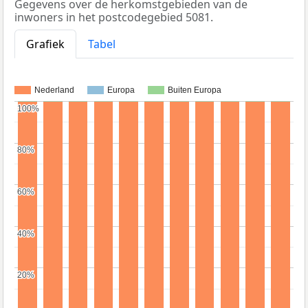
Gegevens over de herkomstgebieden van de
inwoners in het postcodegebied 5081.
Grafiek
Tabel
Nederland
Europa
Buiten Europa
100%
100%
80%
80%
60%
60%
40%
40%
20%
20%