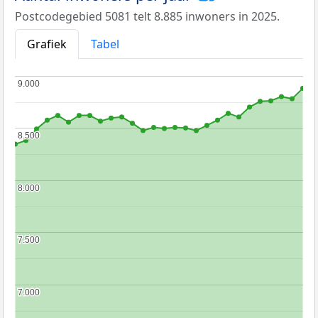
Postcodegebied 5081 telt 8.885 inwoners in 2025.
Grafiek
Tabel
9.000
9.000
8.500
8.500
8.000
8.000
7.500
7.500
7.000
7.000