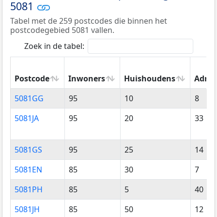
5081
Tabel met de 259 postcodes die binnen het
postcodegebied 5081 vallen.
Zoek in de tabel:
Postcode
Inwoners
Huishoudens
Adres
Postcode
Inwoners
Huishoudens
Adres
5081GG
95
10
8
5081JA
95
20
33
5081GS
95
25
14
5081EN
85
30
7
5081PH
85
5
40
5081JH
85
50
12