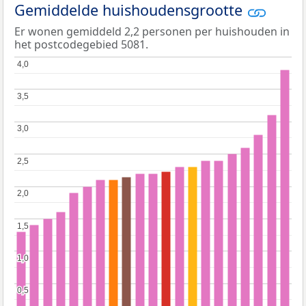
Gemiddelde huishoudensgrootte
Er wonen gemiddeld 2,2 personen per huishouden in
het postcodegebied 5081.
4,0
4,0
3,5
3,5
3,0
3,0
2,5
2,5
2,0
2,0
1,5
1,5
1,0
1,0
0,5
0,5