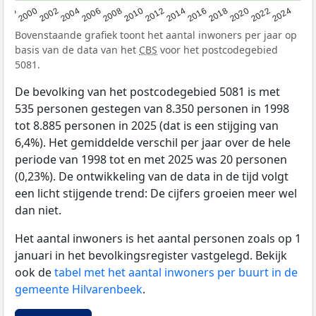
1998
2000
2002
2004
2006
2008
2010
2012
2014
2016
2018
2020
2022
2024
Bovenstaande grafiek toont het aantal inwoners per jaar op
basis van de data van het
CBS
voor het postcodegebied
5081.
De bevolking van het postcodegebied 5081 is met
535 personen gestegen van 8.350 personen in 1998
tot 8.885 personen in 2025 (dat is een stijging van
6,4%). Het gemiddelde verschil per jaar over de hele
periode van 1998 tot en met 2025 was 20 personen
(0,23%). De ontwikkeling van de data in de tijd volgt
een licht stijgende trend: De cijfers groeien meer wel
dan niet.
Het aantal inwoners is het aantal personen zoals op 1
januari in het bevolkingsregister vastgelegd. Bekijk
ook de
tabel met het aantal inwoners per buurt in de
gemeente Hilvarenbeek
.