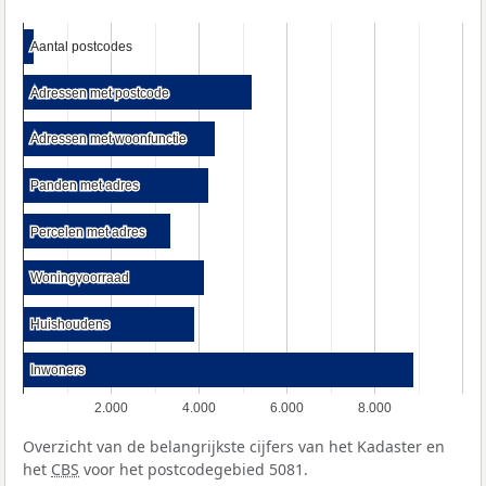
Aantal postcodes
Aantal postcodes
Adressen met postcode
Adressen met postcode
Adressen met woonfunctie
Adressen met woonfunctie
Panden met adres
Panden met adres
Percelen met adres
Percelen met adres
Woningvoorraad
Woningvoorraad
Huishoudens
Huishoudens
Inwoners
Inwoners
2.000
4.000
6.000
8.000
Overzicht van de belangrijkste cijfers van het Kadaster en
het
CBS
voor het postcodegebied 5081.