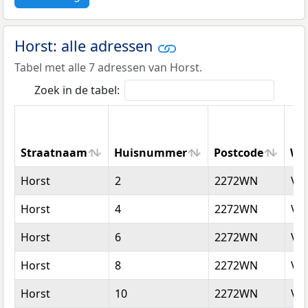
Horst: alle adressen
Tabel met alle 7 adressen van Horst.
Zoek in de tabel:
Straatnaam
Huisnummer
Postcode
Wo
Straatnaam
Huisnummer
Postcode
Wo
Horst
2
2272WN
Vo
Horst
4
2272WN
Vo
Horst
6
2272WN
Vo
Horst
8
2272WN
Vo
Horst
10
2272WN
Vo