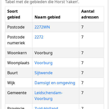
Tabel met de gebieden die Horst ‘raken’.
Soort
Aantal
gebied
Naam gebied
adressen
Postcode
2272WN
7
Postcode
2272
7
numeriek
Woonkern
Voorburg
7
Woonplaats
Voorburg
7
Buurt
Sijtwende
7
Wijk
Damsigt en omgeving
7
Gemeente
Leidschendam-
7
Voorburg
Provincie
Zuid-Holland
7