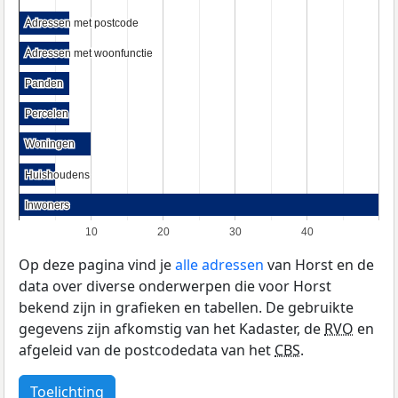
Adressen met postcode
Adressen met postcode
Adressen met woonfunctie
Adressen met woonfunctie
Panden
Panden
Percelen
Percelen
Woningen
Woningen
Huishoudens
Huishoudens
Inwoners
Inwoners
10
20
30
40
Op deze pagina vind je
alle adressen
van Horst en de
data over diverse onderwerpen die voor Horst
bekend zijn in grafieken en tabellen. De gebruikte
gegevens zijn afkomstig van het Kadaster, de
RVO
en
afgeleid van de postcodedata van het
CBS
.
Toelichting