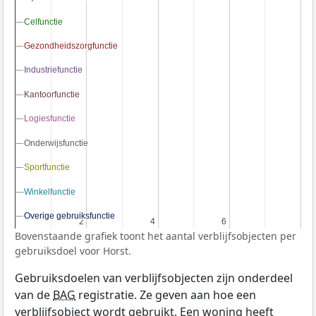
Celfunctie
Celfunctie
Gezondheidszorgfunctie
Gezondheidszorgfunctie
Industriefunctie
Industriefunctie
Kantoorfunctie
Kantoorfunctie
Logiesfunctie
Logiesfunctie
Onderwijsfunctie
Onderwijsfunctie
Sportfunctie
Sportfunctie
Winkelfunctie
Winkelfunctie
Overige gebruiksfunctie
Overige gebruiksfunctie
2
2
4
4
6
6
Bovenstaande grafiek toont het aantal verblijfsobjecten per
gebruiksdoel voor Horst.
Gebruiksdoelen van verblijfsobjecten zijn onderdeel
van de
BAG
registratie. Ze geven aan hoe een
verblijfsobject wordt gebruikt. Een woning heeft