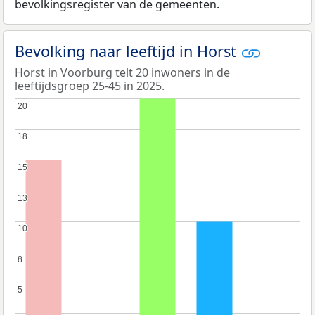
bevolkingsregister van de gemeenten.
Bevolking naar leeftijd in Horst
Horst in Voorburg telt 20 inwoners in de
leeftijdsgroep 25-45 in 2025.
20
20
18
18
15
15
13
13
10
10
8
8
5
5