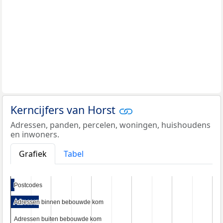
Kerncijfers van Horst
Adressen, panden, percelen, woningen, huishoudens
en inwoners.
Grafiek
Tabel
Postcodes
Postcodes
Adressen binnen bebouwde kom
Adressen binnen bebouwde kom
Adressen buiten bebouwde kom
Adressen buiten bebouwde kom