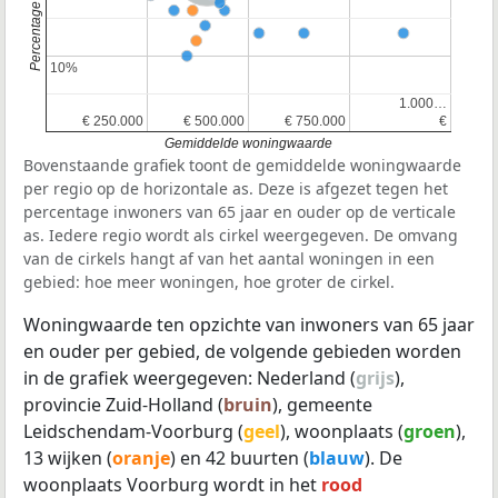
10%
10%
1.000…
1.000…
€ 250.000
€ 250.000
€ 500.000
€ 500.000
€ 750.000
€ 750.000
€
€
Gemiddelde woningwaarde
Bovenstaande grafiek toont de gemiddelde woningwaarde
per regio op de horizontale as. Deze is afgezet tegen het
percentage inwoners van 65 jaar en ouder op de verticale
as. Iedere regio wordt als cirkel weergegeven. De omvang
van de cirkels hangt af van het aantal woningen in een
gebied: hoe meer woningen, hoe groter de cirkel.
Woningwaarde ten opzichte van inwoners van 65 jaar
en ouder per gebied, de volgende gebieden worden
in de grafiek weergegeven: Nederland (
grijs
),
provincie Zuid-Holland (
bruin
), gemeente
Leidschendam-Voorburg (
geel
), woonplaats (
groen
),
13 wijken (
oranje
) en 42 buurten (
blauw
). De
woonplaats Voorburg wordt in het
rood