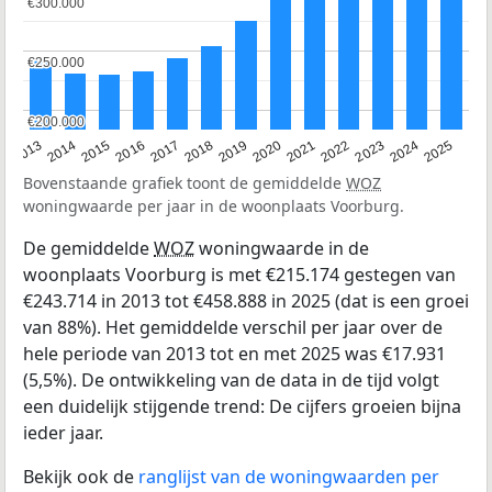
€300.000
€300.000
€250.000
€250.000
€200.000
€200.000
2015
2021
2014
2020
2013
2019
2025
2018
2024
2017
2023
2016
2022
Bovenstaande grafiek toont de gemiddelde
WOZ
woningwaarde per jaar in de woonplaats Voorburg.
De gemiddelde
WOZ
woningwaarde in de
woonplaats Voorburg is met €215.174 gestegen van
€243.714 in 2013 tot €458.888 in 2025 (dat is een groei
van 88%). Het gemiddelde verschil per jaar over de
hele periode van 2013 tot en met 2025 was €17.931
(5,5%). De ontwikkeling van de data in de tijd volgt
een duidelijk stijgende trend: De cijfers groeien bijna
ieder jaar.
Bekijk ook de
ranglijst van de woningwaarden per