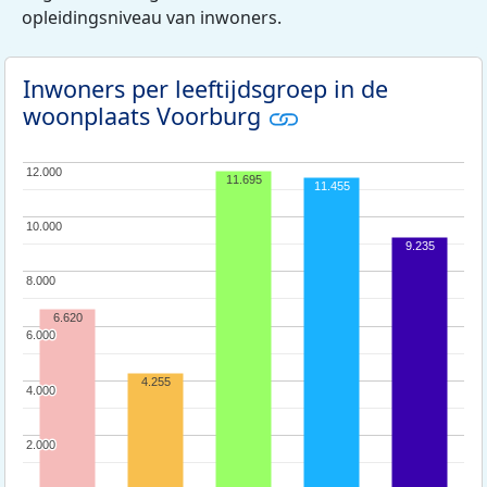
opleidingsniveau van inwoners.
Inwoners per leeftijdsgroep in de
woonplaats Voorburg
12.000
12.000
11.695
11.455
10.000
10.000
9.235
8.000
8.000
6.620
6.000
6.000
4.255
4.000
4.000
2.000
2.000