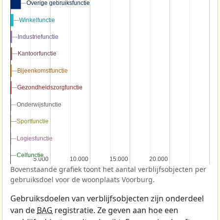
Overige gebruiksfunctie
Overige gebruiksfunctie
Winkelfunctie
Winkelfunctie
Industriefunctie
Industriefunctie
Kantoorfunctie
Kantoorfunctie
Bijeenkomstfunctie
Bijeenkomstfunctie
Gezondheidszorgfunctie
Gezondheidszorgfunctie
Onderwijsfunctie
Onderwijsfunctie
Sportfunctie
Sportfunctie
Logiesfunctie
Logiesfunctie
Celfunctie
Celfunctie
5.000
5.000
10.000
10.000
15.000
15.000
20.000
20.000
Bovenstaande grafiek toont het aantal verblijfsobjecten per
gebruiksdoel voor de woonplaats Voorburg.
Gebruiksdoelen van verblijfsobjecten zijn onderdeel
van de
BAG
registratie. Ze geven aan hoe een