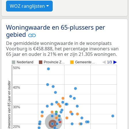
WOZ ranglijsten
Woningwaarde en 65-plussers per
gebied
De gemiddelde woningwaarde in de woonplaats
Voorburg is €458.888, het percentage inwoners van
65 jaar en ouder is 21% en er zijn 21.305 woningen.
Nederland
Provincie Z…
Gemeente…
1/3
50%
50%
Percentage inwoners van 65 jaar en ouder
40%
40%
30%
30%
Nederland
Provincie Zuid-Holland
20%
20%