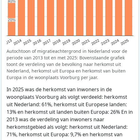
40%
40%
20%
20%
2015
2014
2021
2013
2020
2019
2018
2025
2017
2024
2023
2016
2022
Autochtoon of migratieachtergrond in Nederland voor de
periode van 2013 tot en met 2025: Bovenstaande grafiek
toont de verdeling van de bevolking naar herkomst uit
Nederland, herkomst uit Europa en herkomst van buiten
Europa in de woonplaats Voorburg per jaar.
In 2025 was de herkomst van inwoners in de
woonplaats Voorburg als volgt verdeeld: herkomst
uit Nederland: 61%, herkomst uit Europese landen:
13% en herkomst uit landen buiten Europa: 26% En in
2013 was de verdeling van inwoners naar
herkomstgebied als volgt: herkomst uit Nederland:
71%, herkomst uit Europa: 9,7% en herkomst van