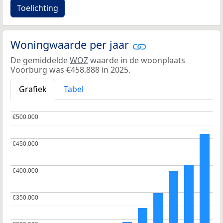
Toelichting
Woningwaarde per jaar
De gemiddelde
WOZ
waarde in de woonplaats
Voorburg was €458.888 in 2025.
Grafiek
Tabel
€500.000
€500.000
€450.000
€450.000
€400.000
€400.000
€350.000
€350.000