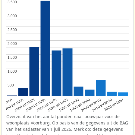
3.500
3.500
3.000
3.000
2.500
2.500
2.000
2.000
1.500
1.500
1.000
1.000
500
500
1950 tot 1970
1990 tot 2000
1900 tot 1925
2020 en later
1970 tot 1980
oor 1700
2000 tot 2010
1925 tot 1950
1980 tot 1990
1700 tot 1900
2010 tot 2020
Overzicht van het aantal panden naar bouwjaar voor de
woonplaats Voorburg. Op basis van de gegevens uit de
BAG
van het Kadaster van 1 juli 2026. Merk op: deze gegevens