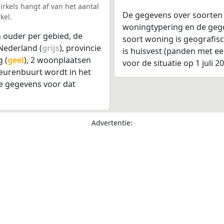
rkels hangt af van het aantal
De gegevens over soorten
kel.
woningtypering en de gegev
 ouder per gebied, de
soort woning is geografis
Nederland (
grijs
), provincie
is huisvest (panden met e
 (
geel
), 2 woonplaatsen
voor de situatie op 1 juli 2
leurenbuurt wordt in het
e gegevens voor dat
Advertentie: