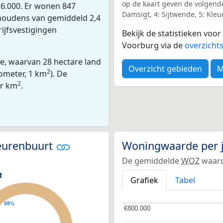
op de kaart geven de volgende
6.000. Er wonen 847
Damsigt, 4: Sijtwende, 5: Kle
shoudens van gemiddeld 2,4
ijfsvestigingen
Bekijk de statistieken vo
Voorburg via de
overzicht
re, waarvan 28 hectare land
Overzicht gebieden
M
2
lometer, 1 km
). De
2
er km
.
eurenbuurt
Woningwaarde per 
De gemiddelde
WOZ
waard
Grafiek
Tabel
€800.000
€800.000