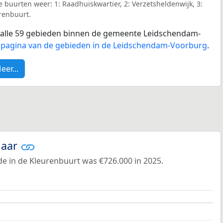
 buurten weer: 1: Raadhuiskwartier, 2: Verzetsheldenwijk, 3:
urenbuurt.
or alle 59 gebieden binnen de gemeente Leidschendam-
spagina van de gebieden in de Leidschendam-Voorburg
.
eer...
jaar
e in de Kleurenbuurt was €726.000 in 2025.