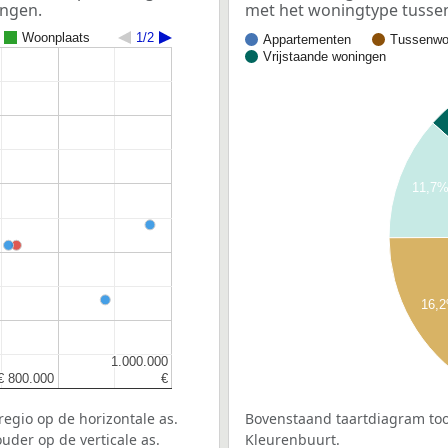
ingen.
met het woningtype tuss
Woonplaats
1/2
Appartementen
Tussenwo
Vrijstaande woningen
11,7
16,
1.000.000
1.000.000
€ 800.000
€ 800.000
€
€
egio op de horizontale as.
Bovenstaand taartdiagram too
uder op de verticale as.
Kleurenbuurt.