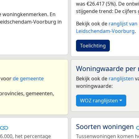
was €26.417 (5%). De ontwik
stijgende trend: De cijfers 
 de woningkenmerken. En
Leidschendam-Voorburg in
Bekijk ook de
ranglijst va
Leidschendam-Voorburg
.
Toelichting
Woningwaarde per 
n voor
de gemeente
Bekijk ook de
ranglijsten
va
woningwaarde:
 provincies, gemeenten,
WOZ ranglijsten
Soorten woningen
6.000, het percentage
Tussenwoningen komen het 