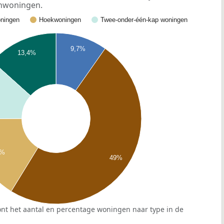
enwoningen.
ningen
Hoekwoningen
Twee-onder-één-kap woningen
9,7%
13,4%
%
2%
49%
nt het aantal en percentage woningen naar type in de