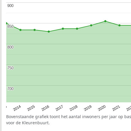
900
900
850
850
800
800
750
750
700
700
2017
20
2014
2019
2016
2021
2013
2018
2015
2020
Bovenstaande grafiek toont het aantal inwoners per jaar op ba
voor de Kleurenbuurt.