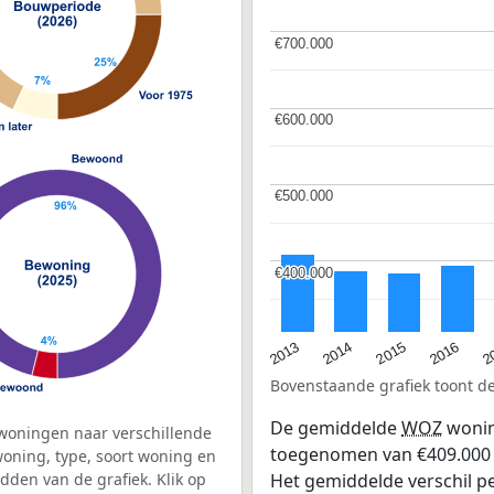
€700.000
€700.000
€600.000
€600.000
€500.000
€500.000
€400.000
€400.000
2015
2
2014
2016
2013
Bovenstaande grafiek toont 
De gemiddelde
WOZ
wonin
woningen naar verschillende
toegenomen van €409.000 in
ning, type, soort woning en
dden van de grafiek. Klik op
Het gemiddelde verschil pe