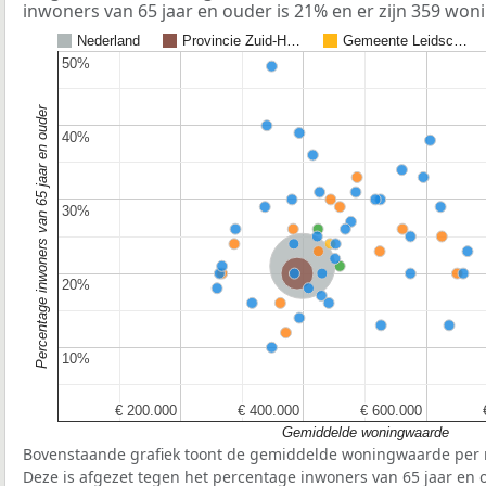
inwoners van 65 jaar en ouder is 21% en er zijn 359 won
Nederland
Provincie Zuid-H…
Gemeente Leidsc…
50%
50%
Percentage inwoners van 65 jaar en ouder
40%
40%
30%
30%
Nederland
Provincie Zuid-Holland
20%
20%
10%
10%
€ 200.000
€ 200.000
€ 400.000
€ 400.000
€ 600.000
€ 600.000
Gemiddelde woningwaarde
Bovenstaande grafiek toont de gemiddelde woningwaarde per r
Deze is afgezet tegen het percentage inwoners van 65 jaar en o