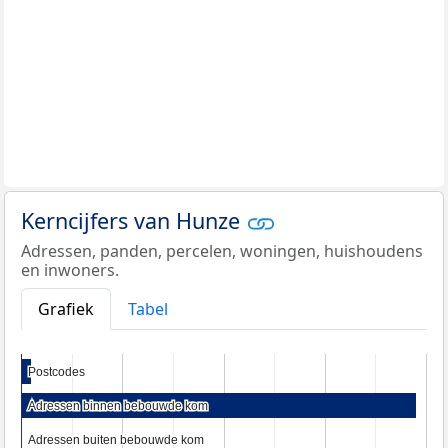
Kerncijfers van Hunze
Adressen, panden, percelen, woningen, huishoudens
en inwoners.
Grafiek
Tabel
Postcodes
Postcodes
Adressen binnen bebouwde kom
Adressen binnen bebouwde kom
Adressen buiten bebouwde kom
Adressen buiten bebouwde kom