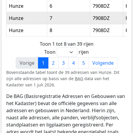
Hunze
6
7908DZ
Ho
Hunze
7
7908DZ
Ho
Hunze
8
7908DZ
Ho
Toon 1 tot 8 van 39 rijen
Toon
rijen
Vorige
1
2
3
4
5
Volgende
Bovenstaande tabel toont de 39 adressen van Hunze. Dit
zijn alle adressen op basis van de
BAG
data van het
Kadaster van 1 juli 2026.
De BAG (Basisregistratie Adressen en Gebouwen van
het Kadaster) bevat de officiële gegevens van alle
adressen en gebouwen in Nederland. Hierin zijn,
naast alle adressen, alle panden, verblijfsobjecten,
standplaatsen en ligplaatsen geregistreerd. Per
adres wordt het laatst bekende energielabel zoals