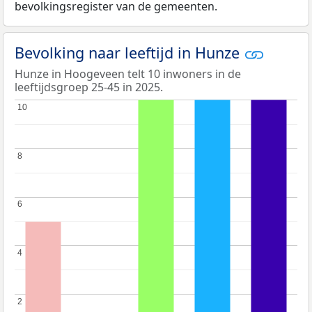
bevolkingsregister van de gemeenten.
Bevolking naar leeftijd in Hunze
Hunze in Hoogeveen telt 10 inwoners in de
leeftijdsgroep 25-45 in 2025.
10
10
8
8
6
6
4
4
2
2