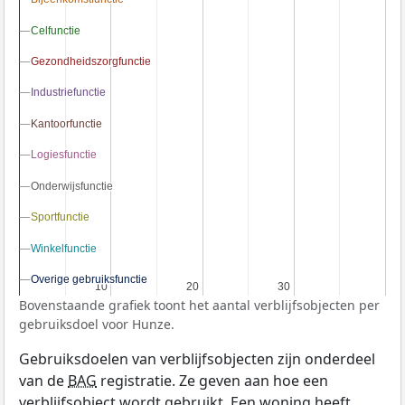
Celfunctie
Celfunctie
Gezondheidszorgfunctie
Gezondheidszorgfunctie
Industriefunctie
Industriefunctie
Kantoorfunctie
Kantoorfunctie
Logiesfunctie
Logiesfunctie
Onderwijsfunctie
Onderwijsfunctie
Sportfunctie
Sportfunctie
Winkelfunctie
Winkelfunctie
Overige gebruiksfunctie
Overige gebruiksfunctie
10
10
20
20
30
30
Bovenstaande grafiek toont het aantal verblijfsobjecten per
gebruiksdoel voor Hunze.
Gebruiksdoelen van verblijfsobjecten zijn onderdeel
van de
BAG
registratie. Ze geven aan hoe een
verblijfsobject wordt gebruikt. Een woning heeft