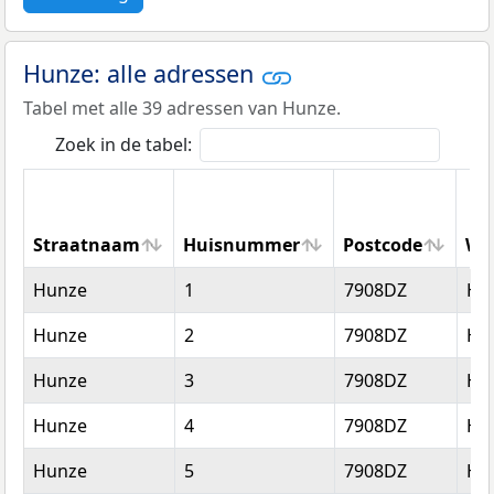
Hunze: alle adressen
Tabel met alle 39 adressen van Hunze.
Zoek in de tabel:
Straatnaam
Huisnummer
Postcode
Wo
Straatnaam
Huisnummer
Postcode
Wo
Hunze
1
7908DZ
Ho
Hunze
2
7908DZ
Ho
Hunze
3
7908DZ
Ho
Hunze
4
7908DZ
Ho
Hunze
5
7908DZ
Ho