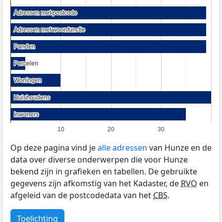
Adressen met postcode
Adressen met postcode
Adressen met woonfunctie
Adressen met woonfunctie
Panden
Panden
Percelen
Percelen
Woningen
Woningen
Huishoudens
Huishoudens
Inwoners
Inwoners
10
20
30
Op deze pagina vind je
alle adressen
van Hunze en de
data over diverse onderwerpen die voor Hunze
bekend zijn in grafieken en tabellen. De gebruikte
gegevens zijn afkomstig van het Kadaster, de
RVO
en
afgeleid van de postcodedata van het
CBS
.
Toelichting