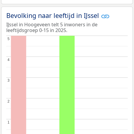
Bevolking naar leeftijd in IJssel
IJssel in Hoogeveen telt 5 inwoners in de
leeftijdsgroep 0-15 in 2025.
5
5
4
4
3
3
2
2
1
1