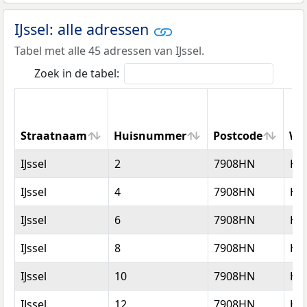
IJssel: alle adressen
Tabel met alle 45 adressen van IJssel.
Zoek in de tabel:
Straatnaam
Huisnummer
Postcode
Wo
Straatnaam
Huisnummer
Postcode
Wo
IJssel
2
7908HN
Ho
IJssel
4
7908HN
Ho
IJssel
6
7908HN
Ho
IJssel
8
7908HN
Ho
IJssel
10
7908HN
Ho
IJssel
12
7908HN
Ho