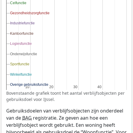
Celfunctie
Celfunctie
Gezondheidszorgfunctie
Gezondheidszorgfunctie
Industriefunctie
Industriefunctie
Kantoorfunctie
Kantoorfunctie
Logiesfunctie
Logiesfunctie
Onderwijsfunctie
Onderwijsfunctie
Sportfunctie
Sportfunctie
Winkelfunctie
Winkelfunctie
Overige gebruiksfunctie
Overige gebruiksfunctie
10
10
20
20
30
30
40
40
Bovenstaande grafiek toont het aantal verblijfsobjecten per
gebruiksdoel voor IJssel.
Gebruiksdoelen van verblijfsobjecten zijn onderdeel
van de
BAG
registratie. Ze geven aan hoe een
verblijfsobject wordt gebruikt. Een woning heeft
bijvoorbeeld als gebruiksdoel de “Woonfunctie”. Voor