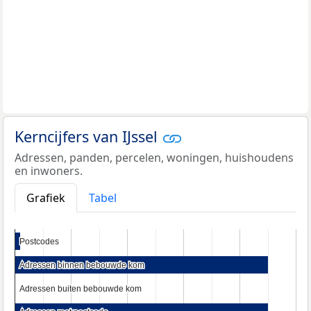
Kerncijfers van IJssel
Adressen, panden, percelen, woningen, huishoudens
en inwoners.
Grafiek
Tabel
Postcodes
Postcodes
Adressen binnen bebouwde kom
Adressen binnen bebouwde kom
Adressen buiten bebouwde kom
Adressen buiten bebouwde kom