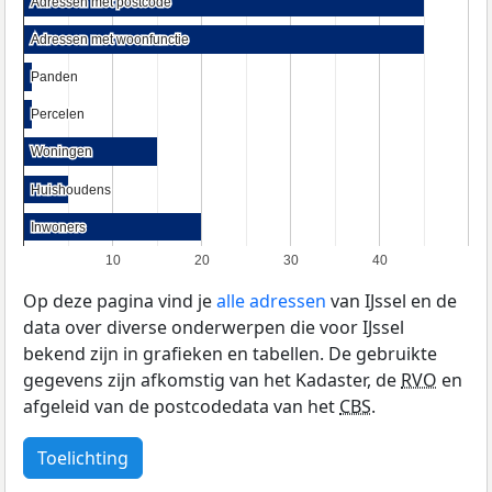
Adressen met postcode
Adressen met postcode
Adressen met woonfunctie
Adressen met woonfunctie
Panden
Panden
Percelen
Percelen
Woningen
Woningen
Huishoudens
Huishoudens
Inwoners
Inwoners
10
20
30
40
Op deze pagina vind je
alle adressen
van IJssel en de
data over diverse onderwerpen die voor IJssel
bekend zijn in grafieken en tabellen. De gebruikte
gegevens zijn afkomstig van het Kadaster, de
RVO
en
afgeleid van de postcodedata van het
CBS
.
Toelichting