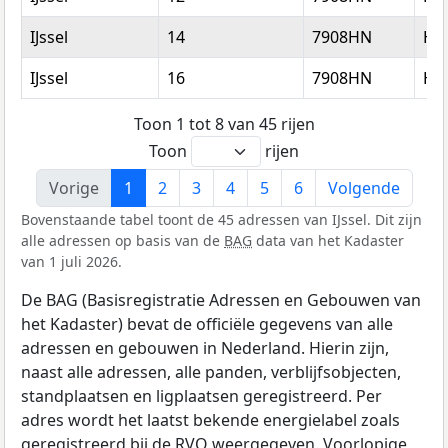
IJssel
14
7908HN
Ho
IJssel
16
7908HN
Ho
Toon 1 tot 8 van 45 rijen
Toon
rijen
Vorige
1
2
3
4
5
6
Volgende
Bovenstaande tabel toont de 45 adressen van IJssel. Dit zijn
alle adressen op basis van de
BAG
data van het Kadaster
van 1 juli 2026.
De BAG (Basisregistratie Adressen en Gebouwen van
het Kadaster) bevat de officiële gegevens van alle
adressen en gebouwen in Nederland. Hierin zijn,
naast alle adressen, alle panden, verblijfsobjecten,
standplaatsen en ligplaatsen geregistreerd. Per
adres wordt het laatst bekende energielabel zoals
geregistreerd bij de
RVO
weergegeven. Voorlopige