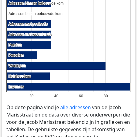
Adressen binnen bebouwde kom
Adressen binnen bebouwde kom
Adressen buiten bebouwde kom
Adressen buiten bebouwde kom
Adressen met postcode
Adressen met postcode
Adressen met woonfunctie
Adressen met woonfunctie
Panden
Panden
Percelen
Percelen
Woningen
Woningen
Huishoudens
Huishoudens
Inwoners
Inwoners
20
40
60
80
Op deze pagina vind je
alle adressen
van de Jacob
Marisstraat en de data over diverse onderwerpen die
voor de Jacob Marisstraat bekend zijn in grafieken en
tabellen. De gebruikte gegevens zijn afkomstig van
het Kadaster, de
RVO
en afgeleid van de