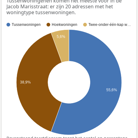
Tussenwoningenen komen het meeste voor in de
Jacob Marisstraat: er zijn 20 adressen met het
woningtype tussenwoningen.
Tussenwoningen
Hoekwoningen
Twee-onder-één-kap w…
5,6%
38,9%
55,6%