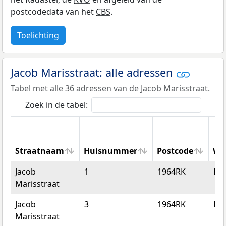
postcodedata van het
CBS
.
Toelichting
Jacob Marisstraat: alle adressen
Tabel met alle 36 adressen van de Jacob Marisstraat.
Zoek in de tabel:
Straatnaam
Huisnummer
Postcode
Wo
Straatnaam
Huisnummer
Postcode
Wo
Jacob
1
1964RK
He
Marisstraat
Jacob
3
1964RK
He
Marisstraat