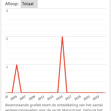
Afloop:
Totaal
3
3
2
2
1
1
2017
2023
2007
2013
2019
2003
2009
2015
2021
2005
2011
Bovenstaande grafiek toont de ontwikkeling van het aantal
verkeersongevallen voor de Jacob Marisstraat. Gebruik het