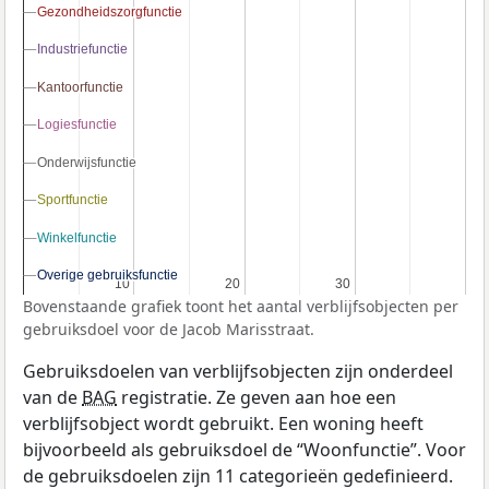
Gezondheidszorgfunctie
Gezondheidszorgfunctie
Industriefunctie
Industriefunctie
Kantoorfunctie
Kantoorfunctie
Logiesfunctie
Logiesfunctie
Onderwijsfunctie
Onderwijsfunctie
Sportfunctie
Sportfunctie
Winkelfunctie
Winkelfunctie
Overige gebruiksfunctie
Overige gebruiksfunctie
10
10
20
20
30
30
Bovenstaande grafiek toont het aantal verblijfsobjecten per
gebruiksdoel voor de Jacob Marisstraat.
Gebruiksdoelen van verblijfsobjecten zijn onderdeel
van de
BAG
registratie. Ze geven aan hoe een
verblijfsobject wordt gebruikt. Een woning heeft
bijvoorbeeld als gebruiksdoel de “Woonfunctie”. Voor
de gebruiksdoelen zijn 11 categorieën gedefinieerd.