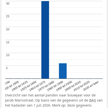
30
30
25
25
20
20
15
15
10
10
5
5
1950 tot 1970
1990 tot 2000
1900 tot 1925
2020 en later
1970 tot 1980
oor 1700
2000 tot 2010
1925 tot 1950
1980 tot 1990
1700 tot 1900
2010 tot 2020
Overzicht van het aantal panden naar bouwjaar voor de
Jacob Marisstraat. Op basis van de gegevens uit de
BAG
van
het Kadaster van 1 juli 2026. Merk op: deze gegevens