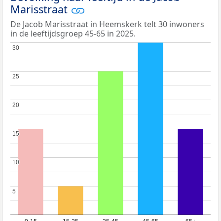
Marisstraat
De Jacob Marisstraat in Heemskerk telt 30 inwoners
in de leeftijdsgroep 45-65 in 2025.
30
30
25
25
20
20
15
15
10
10
5
5