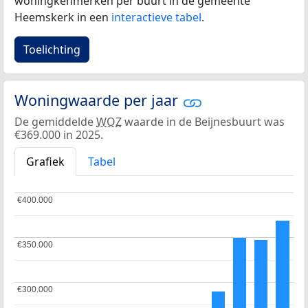
woningkenmerken per buurt in de gemeente
Heemskerk in een
interactieve tabel
.
Toelichting
Woningwaarde per jaar
De gemiddelde
WOZ
waarde in de Beijnesbuurt was
€369.000 in 2025.
Grafiek
Tabel
€400.000
€400.000
€350.000
€350.000
€300.000
€300.000