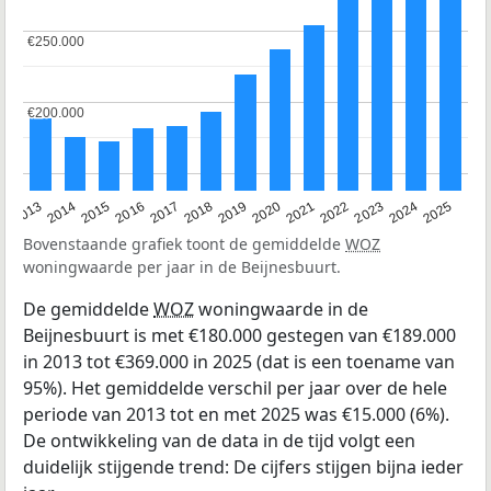
€250.000
€250.000
€200.000
€200.000
2015
2021
2014
2020
2013
2019
2025
2018
2024
2017
2023
2016
2022
Bovenstaande grafiek toont de gemiddelde
WOZ
woningwaarde per jaar in de Beijnesbuurt.
De gemiddelde
WOZ
woningwaarde in de
Beijnesbuurt is met €180.000 gestegen van €189.000
in 2013 tot €369.000 in 2025 (dat is een toename van
95%). Het gemiddelde verschil per jaar over de hele
periode van 2013 tot en met 2025 was €15.000 (6%).
De ontwikkeling van de data in de tijd volgt een
duidelijk stijgende trend: De cijfers stijgen bijna ieder