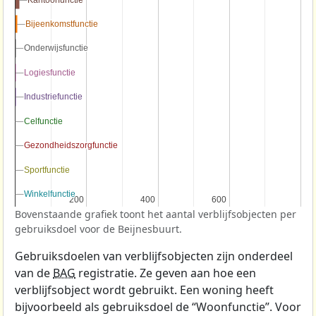
Bijeenkomstfunctie
Bijeenkomstfunctie
Onderwijsfunctie
Onderwijsfunctie
Logiesfunctie
Logiesfunctie
Industriefunctie
Industriefunctie
Celfunctie
Celfunctie
Gezondheidszorgfunctie
Gezondheidszorgfunctie
Sportfunctie
Sportfunctie
Winkelfunctie
Winkelfunctie
200
200
400
400
600
600
Bovenstaande grafiek toont het aantal verblijfsobjecten per
gebruiksdoel voor de Beijnesbuurt.
Gebruiksdoelen van verblijfsobjecten zijn onderdeel
van de
BAG
registratie. Ze geven aan hoe een
verblijfsobject wordt gebruikt. Een woning heeft
bijvoorbeeld als gebruiksdoel de “Woonfunctie”. Voor