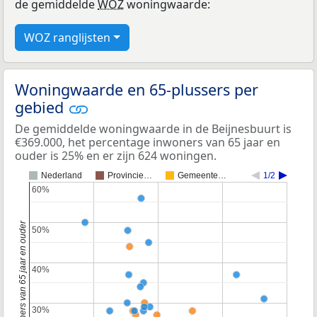
de gemiddelde
WOZ
woningwaarde:
WOZ ranglijsten
Woningwaarde en 65-plussers per
gebied
De gemiddelde woningwaarde in de Beijnesbuurt is
€369.000, het percentage inwoners van 65 jaar en
ouder is 25% en er zijn 624 woningen.
Nederland
Provincie…
Gemeente…
1/2
60%
60%
Percentage inwoners van 65 jaar en ouder
50%
50%
40%
40%
30%
30%