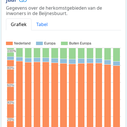
Gegevens over de herkomstgebieden van de
inwoners in de Beijnesbuurt.
Grafiek
Tabel
Nederland
Europa
Buiten Europa
100%
100%
80%
80%
60%
60%
40%
40%
20%
20%