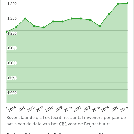
1.300
1.300
1.250
1.250
1.200
1.200
1.150
1.150
1.100
1.100
1.050
1.050
1.000
1.000
2022
2015
2021
2014
2020
2013
2026
2019
2025
2018
2024
2017
2023
2016
Bovenstaande grafiek toont het aantal inwoners per jaar op
basis van de data van het
CBS
voor de Beijnesbuurt.