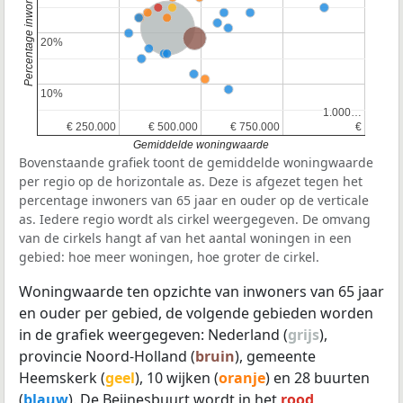
Nederland
Provincie Noord-Holland
20%
20%
10%
10%
1.000…
1.000…
€ 250.000
€ 250.000
€ 500.000
€ 500.000
€ 750.000
€ 750.000
€
€
Gemiddelde woningwaarde
Bovenstaande grafiek toont de gemiddelde woningwaarde
per regio op de horizontale as. Deze is afgezet tegen het
percentage inwoners van 65 jaar en ouder op de verticale
as. Iedere regio wordt als cirkel weergegeven. De omvang
van de cirkels hangt af van het aantal woningen in een
gebied: hoe meer woningen, hoe groter de cirkel.
Woningwaarde ten opzichte van inwoners van 65 jaar
en ouder per gebied, de volgende gebieden worden
in de grafiek weergegeven: Nederland (
grijs
),
provincie Noord-Holland (
bruin
), gemeente
Heemskerk (
geel
), 10 wijken (
oranje
) en 28 buurten
(
blauw
). De Beijnesbuurt wordt in het
rood