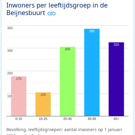
Inwoners per leeftijdsgroep in de
Beijnesbuurt
400
400
385
325
305
300
300
200
200
175
105
100
100
0-15
15-25
25-45
45-65
65+
Bevolking, leeftijdsgroepen: aantal inwoners op 1 januari