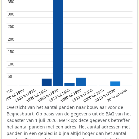
350
350
300
300
250
250
200
200
150
150
100
100
50
50
1950 tot 1970
1990 tot 2000
1900 tot 1925
2020 en later
1970 tot 1980
oor 1700
2000 tot 2010
1925 tot 1950
1980 tot 1990
1700 tot 1900
2010 tot 2020
Overzicht van het aantal panden naar bouwjaar voor de
Beijnesbuurt. Op basis van de gegevens uit de
BAG
van het
Kadaster van 1 juli 2026. Merk op: deze gegevens betreffen
het aantal panden met een adres. Het aantal adressen met
panden in een gebied is bijna altijd hoger dan het aantal