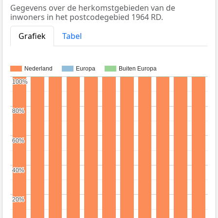
Gegevens over de herkomstgebieden van de
inwoners in het postcodegebied 1964 RD.
Grafiek
Tabel
Nederland
Europa
Buiten Europa
100%
100%
80%
80%
60%
60%
40%
40%
20%
20%