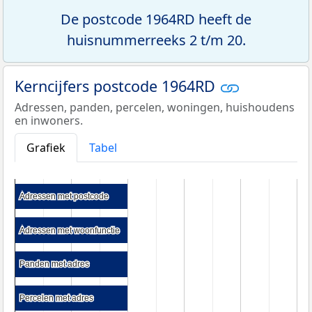
De postcode 1964RD heeft de
huisnummerreeks 2 t/m 20.
Kerncijfers postcode 1964RD
Adressen, panden, percelen, woningen, huishoudens
en inwoners.
Grafiek
Tabel
Adressen met postcode
Adressen met postcode
Adressen met woonfunctie
Adressen met woonfunctie
Panden met adres
Panden met adres
Percelen met adres
Percelen met adres