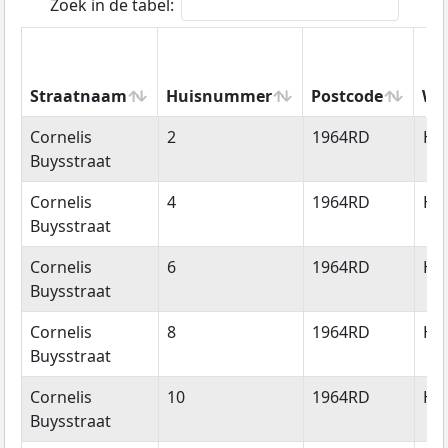
Zoek in de tabel:
Straatnaam
Huisnummer
Postcode
Wo
Straatnaam
Huisnummer
Postcode
Wo
Cornelis
2
1964RD
He
Buysstraat
Cornelis
4
1964RD
He
Buysstraat
Cornelis
6
1964RD
He
Buysstraat
Cornelis
8
1964RD
He
Buysstraat
Cornelis
10
1964RD
He
Buysstraat