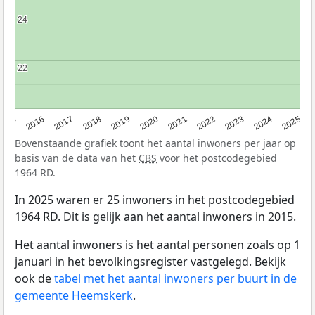
24
24
22
22
2015
2016
2017
2018
2019
2020
2021
2022
2023
2024
2025
Bovenstaande grafiek toont het aantal inwoners per jaar op
basis van de data van het
CBS
voor het postcodegebied
1964 RD.
In 2025 waren er 25 inwoners in het postcodegebied
1964 RD. Dit is gelijk aan het aantal inwoners in 2015.
Het aantal inwoners is het aantal personen zoals op 1
januari in het bevolkingsregister vastgelegd. Bekijk
ook de
tabel met het aantal inwoners per buurt in de
gemeente Heemskerk
.