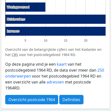
Woningvoorraad
Woningvoorraad
Huishoudens
Huishoudens
Inwoners
Inwoners
5
10
15
20
Overzicht van de belangrijkste cijfers van het Kadaster en
het
CBS
voor het postcodegebied 1964 RD.
Op deze pagina vind je een
kaart
van het
postcodegebied 1964 RD, de data over meer dan
250
onderwerpen
voor het postcodegebied 1964 RD en
een overzicht van alle
adressen
met postcode
1964RD.
Overzicht postcode 1964
Definities