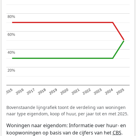
80%
80%
60%
60%
40%
40%
20%
20%
2019
2022
2025
2017
2020
2023
2015
2018
2021
2024
2016
Bovenstaande lijngrafiek toont de verdeling van woningen
naar type eigendom, koop of huur, per jaar tot en met 2025.
Woningen naar eigendom: Informatie over huur- en
koopwoningen op basis van de cijfers van het
CBS
.