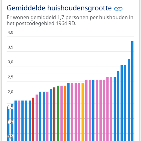
Gemiddelde huishoudensgrootte
Er wonen gemiddeld 1,7 personen per huishouden in
het postcodegebied 1964 RD.
4,0
4,0
3,5
3,5
3,0
3,0
2,5
2,5
2,0
2,0
1,5
1,5
1,0
1,0
0,5
0,5