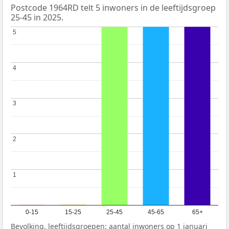
Postcode 1964RD telt 5 inwoners in de leeftijdsgroep
25-45 in 2025.
5
5
4
4
3
3
2
2
1
1
0-15
15-25
25-45
45-65
65+
Bevolking, leeftijdsgroepen: aantal inwoners op 1 januari