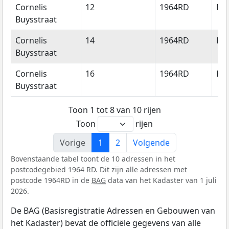
Cornelis
12
1964RD
He
Buysstraat
Cornelis
14
1964RD
He
Buysstraat
Cornelis
16
1964RD
He
Buysstraat
Toon 1 tot 8 van 10 rijen
Toon
rijen
Vorige
1
2
Volgende
Bovenstaande tabel toont de 10 adressen in het
postcodegebied 1964 RD. Dit zijn alle adressen met
postcode 1964RD in de
BAG
data van het Kadaster van 1 juli
2026.
De BAG (Basisregistratie Adressen en Gebouwen van
het Kadaster) bevat de officiële gegevens van alle