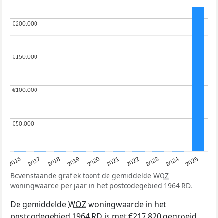
€200.000
€200.000
€150.000
€150.000
€100.000
€100.000
€50.000
€50.000
2016
2017
2018
2019
2020
2021
2022
2023
2024
2025
Bovenstaande grafiek toont de gemiddelde
WOZ
woningwaarde per jaar in het postcodegebied 1964 RD.
De gemiddelde
WOZ
woningwaarde in het
postcodegebied 1964 RD is met €217.820 gegroeid