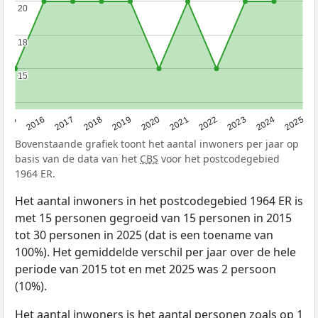
20
20
18
18
15
15
2015
2016
2017
2018
2019
2020
2021
2022
2023
2024
2025
Bovenstaande grafiek toont het aantal inwoners per jaar op
basis van de data van het
CBS
voor het postcodegebied
1964 ER.
Het aantal inwoners in het postcodegebied 1964 ER is
met 15 personen gegroeid van 15 personen in 2015
tot 30 personen in 2025 (dat is een toename van
100%). Het gemiddelde verschil per jaar over de hele
periode van 2015 tot en met 2025 was 2 persoon
(10%).
Het aantal inwoners is het aantal personen zoals op 1