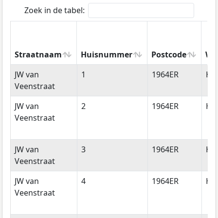
Zoek in de tabel:
Straatnaam
Huisnummer
Postcode
Wo
Straatnaam
Huisnummer
Postcode
Wo
JW van
1
1964ER
He
Veenstraat
JW van
2
1964ER
He
Veenstraat
JW van
3
1964ER
He
Veenstraat
JW van
4
1964ER
He
Veenstraat