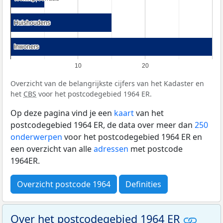
Huishoudens
Huishoudens
Inwoners
Inwoners
10
20
Overzicht van de belangrijkste cijfers van het Kadaster en
het
CBS
voor het postcodegebied 1964 ER.
Op deze pagina vind je een
kaart
van het
postcodegebied 1964 ER, de data over meer dan
250
onderwerpen
voor het postcodegebied 1964 ER en
een overzicht van alle
adressen
met postcode
1964ER.
Overzicht postcode 1964
Definities
Over het postcodegebied 1964 ER