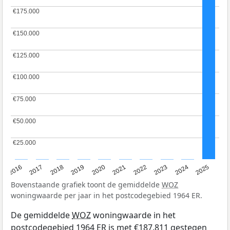
€175.000
€175.000
€150.000
€150.000
€125.000
€125.000
€100.000
€100.000
€75.000
€75.000
€50.000
€50.000
€25.000
€25.000
2016
2017
2018
2019
2020
2021
2022
2023
2024
2025
Bovenstaande grafiek toont de gemiddelde
WOZ
woningwaarde per jaar in het postcodegebied 1964 ER.
De gemiddelde
WOZ
woningwaarde in het
postcodegebied 1964 ER is met €187.811 gestegen