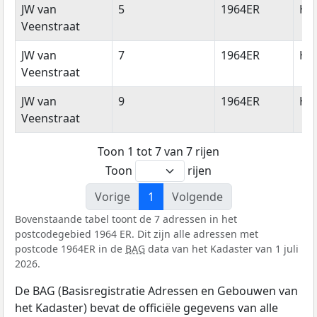
JW van
5
1964ER
He
Veenstraat
JW van
7
1964ER
He
Veenstraat
JW van
9
1964ER
He
Veenstraat
Toon 1 tot 7 van 7 rijen
Toon
rijen
Vorige
1
Volgende
Bovenstaande tabel toont de 7 adressen in het
postcodegebied 1964 ER. Dit zijn alle adressen met
postcode 1964ER in de
BAG
data van het Kadaster van 1 juli
2026.
De BAG (Basisregistratie Adressen en Gebouwen van
het Kadaster) bevat de officiële gegevens van alle