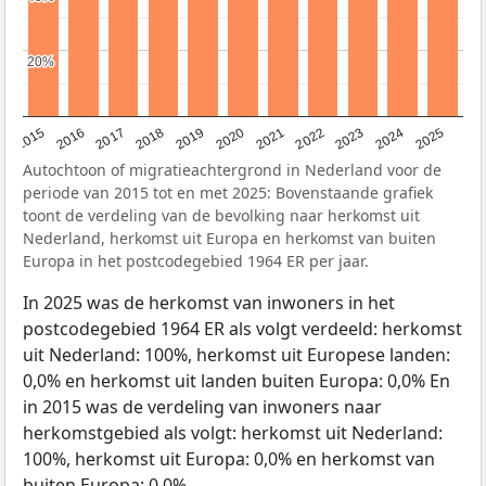
20%
20%
2019
2022
2017
2025
2020
2015
2023
2018
2021
2016
2024
Autochtoon of migratieachtergrond in Nederland voor de
periode van 2015 tot en met 2025: Bovenstaande grafiek
toont de verdeling van de bevolking naar herkomst uit
Nederland, herkomst uit Europa en herkomst van buiten
Europa in het postcodegebied 1964 ER per jaar.
In 2025 was de herkomst van inwoners in het
postcodegebied 1964 ER als volgt verdeeld: herkomst
uit Nederland: 100%, herkomst uit Europese landen:
0,0% en herkomst uit landen buiten Europa: 0,0% En
in 2015 was de verdeling van inwoners naar
herkomstgebied als volgt: herkomst uit Nederland:
100%, herkomst uit Europa: 0,0% en herkomst van
buiten Europa: 0,0%.