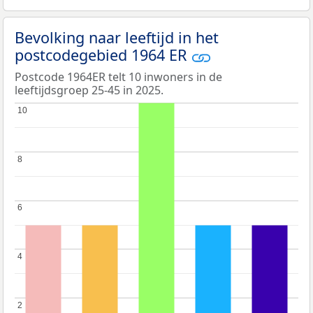
Bevolking naar leeftijd in het
postcodegebied 1964 ER
Postcode 1964ER telt 10 inwoners in de
leeftijdsgroep 25-45 in 2025.
10
10
8
8
6
6
4
4
2
2