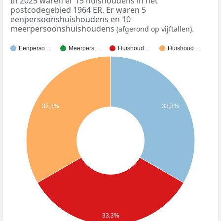
In 2025 waren er 15 huishoudens in het
postcodegebied 1964 ER. Er waren 5
eenpersoonshuishoudens en 10
meerpersoonshuishoudens
.
(afgerond op vijftallen)
Eenperso…
Meerpers…
Huishoud…
Huishoud…
33,3%
33,3%
33,3%