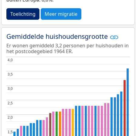
Toelichting
Meer migratie
Gemiddelde huishoudensgrootte
Er wonen gemiddeld 3,2 personen per huishouden in
het postcodegebied 1964 ER.
4,0
4,0
3,5
3,5
3,0
3,0
2,5
2,5
2,0
2,0
1,5
1,5