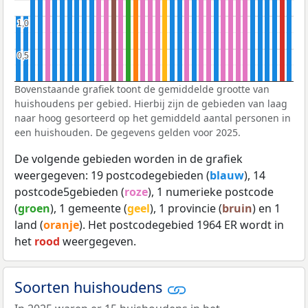
1,0
1,0
0,5
0,5
Bovenstaande grafiek toont de gemiddelde grootte van
huishoudens per gebied. Hierbij zijn de gebieden van laag
naar hoog gesorteerd op het gemiddeld aantal personen in
een huishouden. De gegevens gelden voor 2025.
De volgende gebieden worden in de grafiek
weergegeven: 19 postcodegebieden (
blauw
), 14
postcode5gebieden (
roze
), 1 numerieke postcode
(
groen
), 1 gemeente (
geel
), 1 provincie (
bruin
) en 1
land (
oranje
). Het postcodegebied 1964 ER wordt in
het
rood
weergegeven.
Soorten huishoudens