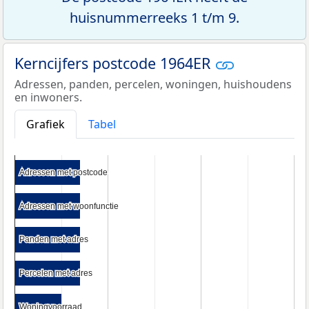
huisnummerreeks 1 t/m 9.
Kerncijfers postcode 1964ER
Adressen, panden, percelen, woningen, huishoudens
en inwoners.
Grafiek
Tabel
Adressen met postcode
Adressen met postcode
Adressen met woonfunctie
Adressen met woonfunctie
Panden met adres
Panden met adres
Percelen met adres
Percelen met adres
Woningvoorraad
Woningvoorraad