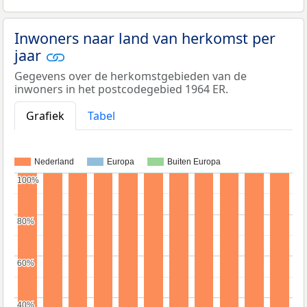
Inwoners naar land van herkomst per
jaar
Gegevens over de herkomstgebieden van de
inwoners in het postcodegebied 1964 ER.
Grafiek
Tabel
Nederland
Europa
Buiten Europa
100%
100%
80%
80%
60%
60%
40%
40%