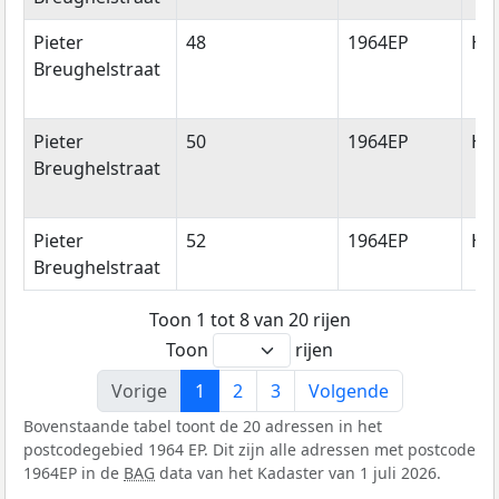
Pieter
48
1964EP
He
Breughelstraat
Pieter
50
1964EP
He
Breughelstraat
Pieter
52
1964EP
He
Breughelstraat
Toon 1 tot 8 van 20 rijen
Toon
rijen
Vorige
1
2
3
Volgende
Bovenstaande tabel toont de 20 adressen in het
postcodegebied 1964 EP. Dit zijn alle adressen met postcode
1964EP in de
BAG
data van het Kadaster van 1 juli 2026.