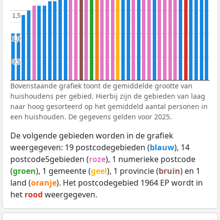
1,5
1,5
1,0
1,0
0,5
0,5
Bovenstaande grafiek toont de gemiddelde grootte van
huishoudens per gebied. Hierbij zijn de gebieden van laag
naar hoog gesorteerd op het gemiddeld aantal personen in
een huishouden. De gegevens gelden voor 2025.
De volgende gebieden worden in de grafiek
weergegeven: 19 postcodegebieden (
blauw
), 14
postcode5gebieden (
roze
), 1 numerieke postcode
(
groen
), 1 gemeente (
geel
), 1 provincie (
bruin
) en 1
land (
oranje
). Het postcodegebied 1964 EP wordt in
het
rood
weergegeven.