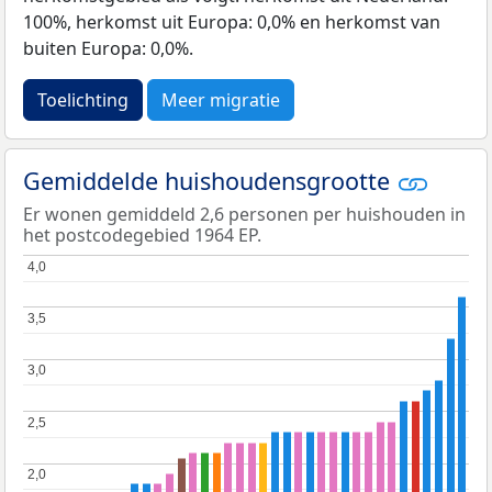
100%, herkomst uit Europa: 0,0% en herkomst van
buiten Europa: 0,0%.
Toelichting
Meer migratie
Gemiddelde huishoudensgrootte
Er wonen gemiddeld 2,6 personen per huishouden in
het postcodegebied 1964 EP.
4,0
4,0
3,5
3,5
3,0
3,0
2,5
2,5
2,0
2,0