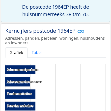
De postcode 1964EP heeft de
huisnummerreeks 38 t/m 76.
Kerncijfers postcode 1964EP
Adressen, panden, percelen, woningen, huishoudens
en inwoners.
Grafiek
Tabel
Adressen met postcode
Adressen met postcode
Adressen met woonfunctie
Adressen met woonfunctie
Panden met adres
Panden met adres
Percelen met adres
Percelen met adres