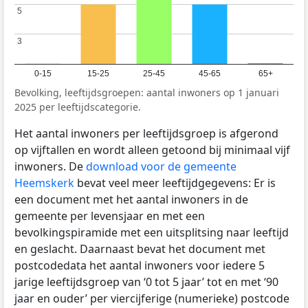
5
5
3
3
0-15
15-25
25-45
45-65
65+
Bevolking, leeftijdsgroepen: aantal inwoners op 1 januari
2025 per leeftijdscategorie.
Het aantal inwoners per leeftijdsgroep is afgerond
op vijftallen en wordt alleen getoond bij minimaal vijf
inwoners. De
download voor de gemeente
Heemskerk
bevat veel meer leeftijdgegevens: Er is
een document met het aantal inwoners in de
gemeente per levensjaar en met een
bevolkingspiramide met een uitsplitsing naar leeftijd
en geslacht. Daarnaast bevat het document met
postcodedata het aantal inwoners voor iedere 5
jarige leeftijdsgroep van ‘0 tot 5 jaar’ tot en met ‘90
jaar en ouder’ per viercijferige (numerieke) postcode