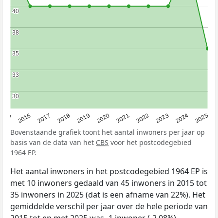
40
40
38
38
35
35
33
33
30
30
2015
2016
2017
2018
2019
2020
2021
2022
2023
2024
2025
Bovenstaande grafiek toont het aantal inwoners per jaar op
basis van de data van het
CBS
voor het postcodegebied
1964 EP.
Het aantal inwoners in het postcodegebied 1964 EP is
met 10 inwoners gedaald van 45 inwoners in 2015 tot
35 inwoners in 2025 (dat is een afname van 22%). Het
gemiddelde verschil per jaar over de hele periode van