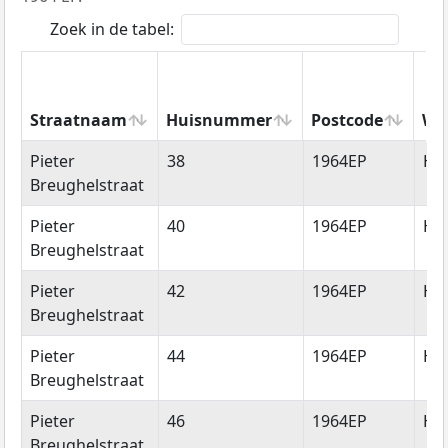
Zoek in de tabel:
Straatnaam
Huisnummer
Postcode
Wo
Straatnaam
Huisnummer
Postcode
Wo
Pieter
38
1964EP
He
Breughelstraat
Pieter
40
1964EP
He
Breughelstraat
Pieter
42
1964EP
He
Breughelstraat
Pieter
44
1964EP
He
Breughelstraat
Pieter
46
1964EP
He
Breughelstraat