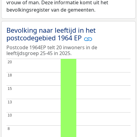
vrouw of man. Deze informatie komt uit het
bevolkingsregister van de gemeenten.
Bevolking naar leeftijd in het
postcodegebied 1964 EP
Postcode 1964EP telt 20 inwoners in de
leeftijdsgroep 25-45 in 2025.
20
20
18
18
15
15
13
13
10
10
8
8