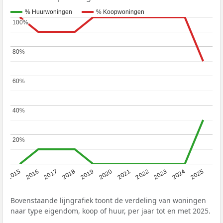
% Huurwoningen
% Koopwoningen
100%
100%
80%
80%
60%
60%
40%
40%
20%
20%
2019
2022
2025
2017
2020
2023
2015
2018
2021
2024
2016
Bovenstaande lijngrafiek toont de verdeling van woningen
naar type eigendom, koop of huur, per jaar tot en met 2025.