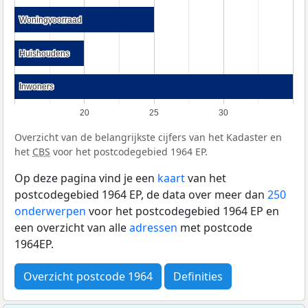
Woningvoorraad
Woningvoorraad
Huishoudens
Huishoudens
Inwoners
Inwoners
20
25
30
Overzicht van de belangrijkste cijfers van het Kadaster en
het
CBS
voor het postcodegebied 1964 EP.
Op deze pagina vind je een
kaart
van het
postcodegebied 1964 EP, de data over meer dan
250
onderwerpen
voor het postcodegebied 1964 EP en
een overzicht van alle
adressen
met postcode
1964EP.
Overzicht postcode 1964
Definities