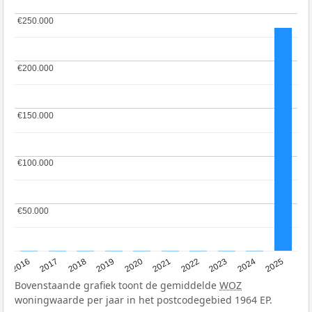
€250.000
€250.000
€200.000
€200.000
€150.000
€150.000
€100.000
€100.000
€50.000
€50.000
2016
2017
2018
2019
2020
2021
2022
2023
2024
2025
Bovenstaande grafiek toont de gemiddelde
WOZ
woningwaarde per jaar in het postcodegebied 1964 EP.