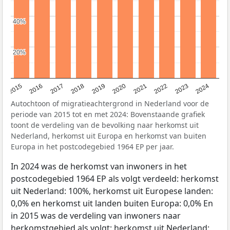
40%
40%
20%
20%
2015
2016
2017
2018
2019
2020
2021
2022
2023
2024
Autochtoon of migratieachtergrond in Nederland voor de
periode van 2015 tot en met 2024: Bovenstaande grafiek
toont de verdeling van de bevolking naar herkomst uit
Nederland, herkomst uit Europa en herkomst van buiten
Europa in het postcodegebied 1964 EP per jaar.
In 2024 was de herkomst van inwoners in het
postcodegebied 1964 EP als volgt verdeeld: herkomst
uit Nederland: 100%, herkomst uit Europese landen:
0,0% en herkomst uit landen buiten Europa: 0,0% En
in 2015 was de verdeling van inwoners naar
herkomstgebied als volgt: herkomst uit Nederland: