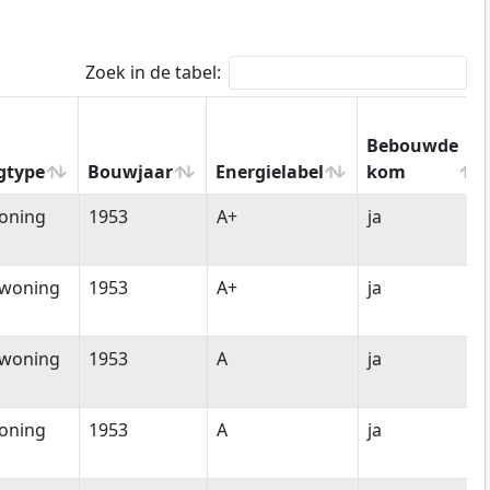
Zoek in de tabel:
Bebouwde
gtype
Bouwjaar
Energielabel
kom
gtype
Bouwjaar
Energielabel
Bebouwde
oning
1953
A+
ja
kom
woning
1953
A+
ja
woning
1953
A
ja
oning
1953
A
ja