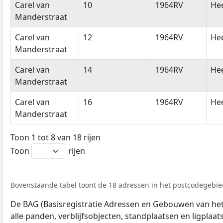
Carel van
10
1964RV
He
Manderstraat
Carel van
12
1964RV
He
Manderstraat
Carel van
14
1964RV
He
Manderstraat
Carel van
16
1964RV
He
Manderstraat
Toon 1 tot 8 van 18 rijen
Toon
rijen
Bovenstaande tabel toont de 18 adressen in het postcodegebied
De BAG (Basisregistratie Adressen en Gebouwen van het K
alle panden, verblijfsobjecten, standplaatsen en ligplaa