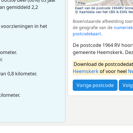
van gemiddeld 2,2
Bovenstaande afbeelding toon
 voorzieningen in het
de geografie van de
numeriek
postcodekaart
.
De postcode 1964 RV hoort
gemeente Heemskerk. Deze
lometer.
r.
Download de postcodedat
Heemskerk
of voor heel
N
van 0,8 kilometer.
Vorige postcode
Volg
kilometer.