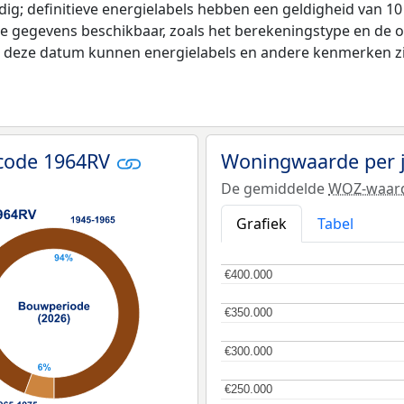
ldig; definitieve energielabels hebben een geldigheid van 1
de gegevens beschikbaar, zoals het berekeningstype en de
na deze datum kunnen energielabels en andere kenmerken zij
tcode 1964RV
Woningwaarde per 
De gemiddelde
WOZ-waar
Grafiek
Tabel
€400.000
€400.000
€350.000
€350.000
€300.000
€300.000
€250.000
€250.000