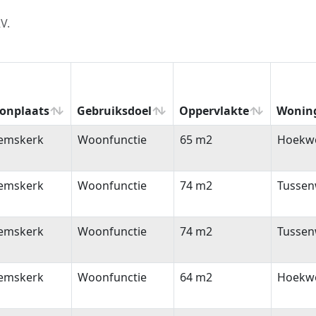
V.
onplaats
Gebruiksdoel
Oppervlakte
Wonin
onplaats
Gebruiksdoel
Oppervlakte
Wonin
emskerk
Woonfunctie
65 m2
Hoekw
emskerk
Woonfunctie
74 m2
Tussen
emskerk
Woonfunctie
74 m2
Tussen
emskerk
Woonfunctie
64 m2
Hoekw