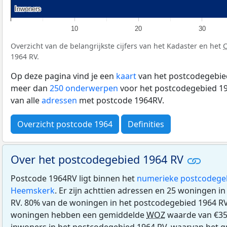
Inwoners
Inwoners
10
20
30
Overzicht van de belangrijkste cijfers van het Kadaster en het
1964 RV.
Op deze pagina vind je een
kaart
van het postcodegebied
meer dan
250 onderwerpen
voor het postcodegebied 19
van alle
adressen
met postcode 1964RV.
Overzicht postcode 1964
Definities
Over het postcodegebied 1964 RV
Postcode 1964RV ligt binnen het
numerieke postcodege
Heemskerk
. Er zijn achttien adressen en 25 woningen i
RV. 80% van de woningen in het postcodegebied 1964 R
woningen hebben een gemiddelde
WOZ
waarde van €351
inwoners in het postcodegebied 1964 RV, waarvan het gr