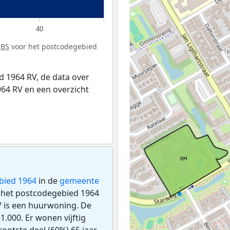
40
CBS
voor het postcodegebied
 1964 RV, de data over
64 RV en een overzicht
bied 1964
in de
gemeente
n het postcodegebied 1964
V is een huurwoning. De
.000. Er wonen vijftig
ootste deel (60%) 65 jaar