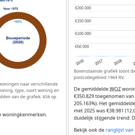
€200.000
€200.000
€150.000
€150.000
€100.000
€100.000
€50.000
€50.000
2
2016
2018
2017
Bovenstaande grafiek toont 
postcodegebied 1964 RV.
woningen naar verschillende
De gemiddelde
WOZ
wonin
ning, type, soort woning en
€350.829 toegenomen van €1
dden van de grafiek. Klik op
205.163%). Het gemiddelde 
met 2025 was €38.981 (12.0
 de woningkenmerken.
duidelijk stijgende trend: D
Bekijk ook de
ranglijst va