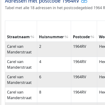
Adressen met postcode 1964RV
Tabel met alle 18 adressen in het postcodegebied 1964 R
Straatnaam
Huisnummer
Postcode
Wo
Straatnaam
Huisnummer
Postcode
Wo
Carel van
2
1964RV
He
Manderstraat
Carel van
4
1964RV
He
Manderstraat
Carel van
6
1964RV
He
Manderstraat
Carel van
8
1964RV
He
Manderstraat