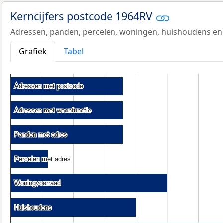
Kerncijfers postcode 1964RV
Adressen, panden, percelen, woningen, huishoudens en
Grafiek
Tabel
Adressen met postcode
Adressen met postcode
Adressen met woonfunctie
Adressen met woonfunctie
Panden met adres
Panden met adres
Percelen met adres
Percelen met adres
Woningvoorraad
Woningvoorraad
Huishoudens
Huishoudens