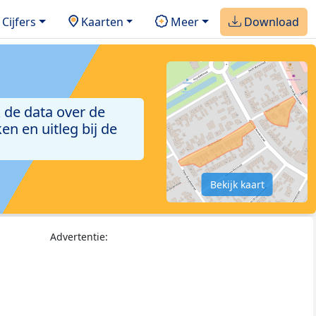
Cijfers
Kaarten
Meer
Download
 de data over de
n en uitleg bij de
Bekijk kaart
Advertentie: