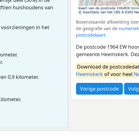
ijftien huishoudens van
Bovenstaande afbeelding toon
 voorzieningen in het
de geografie van de
numeriek
postcodekaart
.
De postcode 1964 EW hoort
gemeente Heemskerk. Deze
lometer.
r.
Download de postcodedat
Heemskerk
of voor heel
N
van 0,9 kilometer.
Vorige postcode
Volg
kilometer.