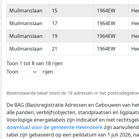
Muilmanslaan
15
1964EW
He
Muilmanslaan
17
1964EW
He
Muilmanslaan
19
1964EW
He
Muilmanslaan
21
1964EW
He
Toon 1 tot 8 van 18 rijen
Toon
rijen
Bovenstaande tabel toont de 18 adressen in het postcodegebie
De BAG (Basisregistratie Adressen en Gebouwen van het K
alle panden, verblijfsobjecten, standplaatsen en ligplaa
Voorlopige energielabels zijn indicatief en niet rechtsge
download voor de gemeente Heemskerk
zijn aanvullen
tabel zijn gebaseerd op een peildatum van 1 juli 2026, 