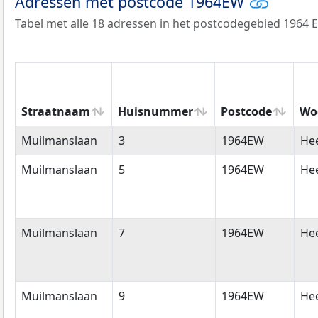
Adressen met postcode 1964EW
Tabel met alle 18 adressen in het postcodegebied 1964 
Straatnaam
Huisnummer
Postcode
Wo
Straatnaam
Huisnummer
Postcode
Wo
Muilmanslaan
3
1964EW
He
Muilmanslaan
5
1964EW
He
Muilmanslaan
7
1964EW
He
Muilmanslaan
9
1964EW
He