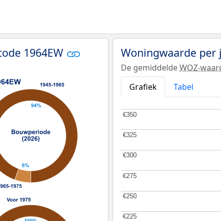
tcode 1964EW
Woningwaarde per 
De gemiddelde
WOZ-waar
Grafiek
Tabel
€350
€350
€325
€325
€300
€300
€275
€275
€250
€250
€225
€225