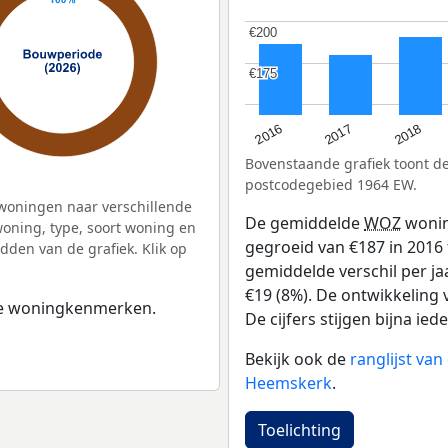
€200
€200
€175
€175
2016
2018
2017
Bovenstaande grafiek toont 
postcodegebied 1964 EW.
woningen naar verschillende
De gemiddelde
WOZ
wonin
ning, type, soort woning en
gegroeid van €187 in 2016 t
dden van de grafiek. Klik op
gemiddelde verschil per ja
€19 (8%). De ontwikkeling v
 de woningkenmerken.
De cijfers stijgen bijna iede
Bekijk ook de
ranglijst va
Heemskerk
.
Toelichting