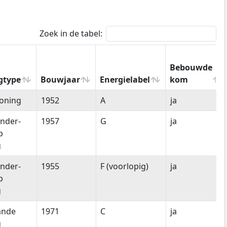
Zoek in de tabel:
Bebouwde
gtype
Bouwjaar
Energielabel
kom
gtype
Bouwjaar
Energielabel
Bebouwde
oning
1952
A
ja
kom
nder-
1957
G
ja
p
g
nder-
1955
F (voorlopig)
ja
p
g
ande
1971
C
ja
g