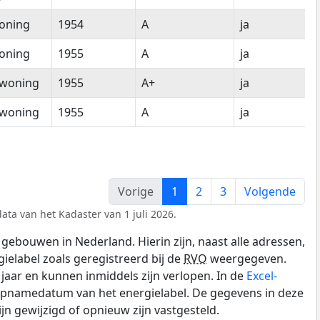
oning
1954
A
ja
oning
1955
A
ja
woning
1955
A+
ja
woning
1955
A
ja
Vorige
1
2
3
Volgende
ata van het Kadaster van 1 juli 2026.
gebouwen in Nederland. Hierin zijn, naast alle adressen,
gielabel zoals geregistreerd bij de
RVO
weergegeven.
0 jaar en kunnen inmiddels zijn verlopen. In de
Excel-
 opnamedatum van het energielabel. De gegevens in deze
n gewijzigd of opnieuw zijn vastgesteld.