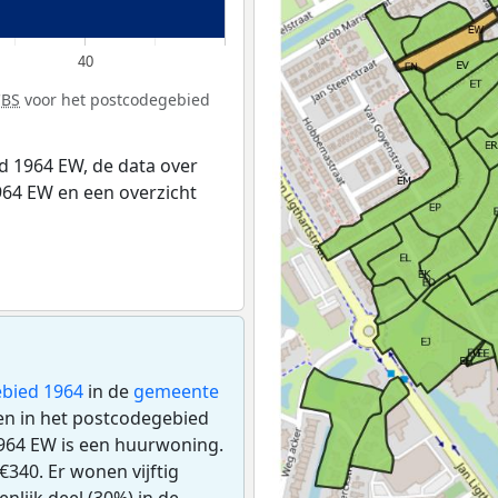
40
CBS
voor het postcodegebied
 1964 EW, de data over
64 EW en een overzicht
bied 1964
in de
gemeente
gen in het postcodegebied
964 EW is een huurwoning.
340. Er wonen vijftig
lijk deel (30%) in de