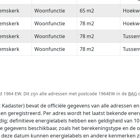
emskerk
Woonfunctie
65 m2
Hoekw
emskerk
Woonfunctie
78 m2
Hoekw
emskerk
Woonfunctie
78 m2
Tussen
emskerk
Woonfunctie
78 m2
Tussen
d 1964 EW. Dit zijn alle adressen met postcode 1964EW in de
BAG
d
adaster) bevat de officiële gegevens van alle adressen en 
tsen geregistreerd. Per adres wordt het laatst bekende ener
ldig; definitieve energielabels hebben een geldigheid van 1
de gegevens beschikbaar, zoals het berekeningstype en de
na deze datum kunnen energielabels en andere kenmerken zij