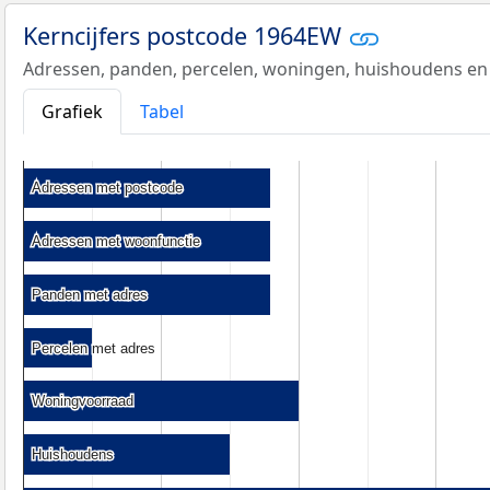
Kerncijfers postcode 1964EW
Adressen, panden, percelen, woningen, huishoudens en
Grafiek
Tabel
Adressen met postcode
Adressen met postcode
Adressen met woonfunctie
Adressen met woonfunctie
Panden met adres
Panden met adres
Percelen met adres
Percelen met adres
Woningvoorraad
Woningvoorraad
Huishoudens
Huishoudens