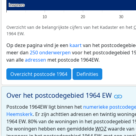
Inwoners
Inwoners
10
20
30
Overzicht van de belangrijkste cijfers van het Kadaster en het
1964 EW.
Op deze pagina vind je een
kaart
van het postcodegebied
meer dan
250 onderwerpen
voor het postcodegebied 19
van alle
adressen
met postcode 1964EW.
Overzicht postcode 1964
Definities
Over het postcodegebied 1964 EW
Postcode 1964EW ligt binnen het
numerieke postcodege
Heemskerk
. Er zijn achttien adressen en twintig wonin
1964 EW. 80% van de woningen in het postcodegebied 1
De woningen hebben een gemiddelde
WOZ
waarde van €
inwoners in het postcodegebied 1964 EW, met een aanzien