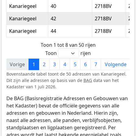
Kanariegeel
40
2718BV
Zo
Kanariegeel
42
2718BV
Zo
Kanariegeel
44
2718BV
Zo
Toon 1 tot 8 van 50 rijen
Toon
rijen
Vorige
1
2
3
4
5
6
7
Volgende
Bovenstaande tabel toont de 50 adressen van Kanariegeel.
Dit zijn alle adressen op basis van de
BAG
data van het
Kadaster van 1 juli 2026.
De BAG (Basisregistratie Adressen en Gebouwen van
het Kadaster) bevat de officiële gegevens van alle
adressen en gebouwen in Nederland. Hierin zijn,
naast alle adressen, alle panden, verblijfsobjecten,
standplaatsen en ligplaatsen geregistreerd. Per
adres wordt het laatst bekende energielabel zoals