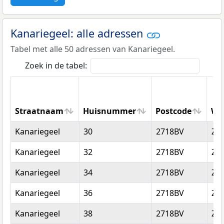
Kanariegeel: alle adressen
Tabel met alle 50 adressen van Kanariegeel.
Zoek in de tabel:
Straatnaam
Huisnummer
Postcode
Wo
Straatnaam
Huisnummer
Postcode
Wo
Kanariegeel
30
2718BV
Zo
Kanariegeel
32
2718BV
Zo
Kanariegeel
34
2718BV
Zo
Kanariegeel
36
2718BV
Zo
Kanariegeel
38
2718BV
Zo