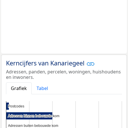
Kerncijfers van Kanariegeel
Adressen, panden, percelen, woningen, huishoudens
en inwoners.
Grafiek
Tabel
Postcodes
Postcodes
Adressen binnen bebouwde kom
Adressen binnen bebouwde kom
Adressen buiten bebouwde kom
Adressen buiten bebouwde kom