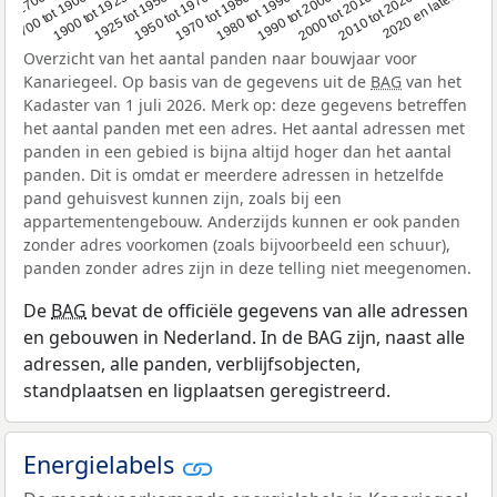
1950 tot 1970
1990 tot 2000
1900 tot 1925
2020 en later
1970 tot 1980
oor 1700
2000 tot 2010
1925 tot 1950
1980 tot 1990
1700 tot 1900
2010 tot 2020
Overzicht van het aantal panden naar bouwjaar voor
Kanariegeel. Op basis van de gegevens uit de
BAG
van het
Kadaster van 1 juli 2026. Merk op: deze gegevens betreffen
het aantal panden met een adres. Het aantal adressen met
panden in een gebied is bijna altijd hoger dan het aantal
panden. Dit is omdat er meerdere adressen in hetzelfde
pand gehuisvest kunnen zijn, zoals bij een
appartementengebouw. Anderzijds kunnen er ook panden
zonder adres voorkomen (zoals bijvoorbeeld een schuur),
panden zonder adres zijn in deze telling niet meegenomen.
De
BAG
bevat de officiële gegevens van alle adressen
en gebouwen in Nederland. In de BAG zijn, naast alle
adressen, alle panden, verblijfsobjecten,
standplaatsen en ligplaatsen geregistreerd.
Energielabels