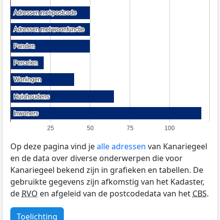
Adressen met postcode
Adressen met postcode
Adressen met woonfunctie
Adressen met woonfunctie
Panden
Panden
Percelen
Percelen
Woningen
Woningen
Huishoudens
Huishoudens
Inwoners
Inwoners
25
50
75
100
Op deze pagina vind je
alle adressen
van Kanariegeel
en de data over diverse onderwerpen die voor
Kanariegeel bekend zijn in grafieken en tabellen. De
gebruikte gegevens zijn afkomstig van het Kadaster,
de
RVO
en afgeleid van de postcodedata van het
CBS
.
Toelichting