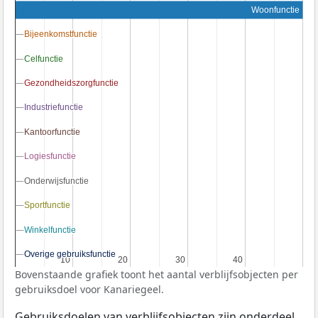
Woonfunctie
Bijeenkomstfunctie
Bijeenkomstfunctie
Celfunctie
Celfunctie
Gezondheidszorgfunctie
Gezondheidszorgfunctie
Industriefunctie
Industriefunctie
Kantoorfunctie
Kantoorfunctie
Logiesfunctie
Logiesfunctie
Onderwijsfunctie
Onderwijsfunctie
Sportfunctie
Sportfunctie
Winkelfunctie
Winkelfunctie
Overige gebruiksfunctie
Overige gebruiksfunctie
10
10
20
20
30
30
40
40
Bovenstaande grafiek toont het aantal verblijfsobjecten per
gebruiksdoel voor Kanariegeel.
Gebruiksdoelen van verblijfsobjecten zijn onderdeel