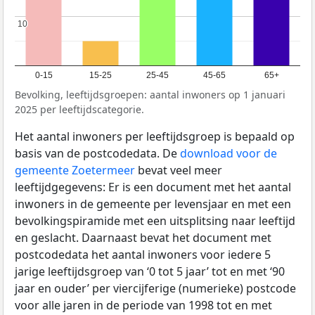
10
10
0-15
15-25
25-45
45-65
65+
Bevolking, leeftijdsgroepen: aantal inwoners op 1 januari
2025 per leeftijdscategorie.
Het aantal inwoners per leeftijdsgroep is bepaald op
basis van de postcodedata. De
download voor de
gemeente Zoetermeer
bevat veel meer
leeftijdgegevens: Er is een document met het aantal
inwoners in de gemeente per levensjaar en met een
bevolkingspiramide met een uitsplitsing naar leeftijd
en geslacht. Daarnaast bevat het document met
postcodedata het aantal inwoners voor iedere 5
jarige leeftijdsgroep van ‘0 tot 5 jaar’ tot en met ‘90
jaar en ouder’ per viercijferige (numerieke) postcode
voor alle jaren in de periode van 1998 tot en met