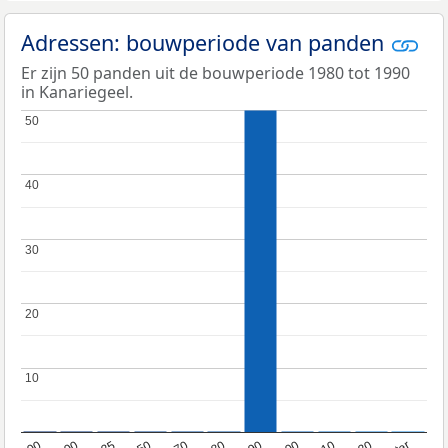
Adressen: bouwperiode van panden
Er zijn 50 panden uit de bouwperiode 1980 tot 1990
in Kanariegeel.
50
50
40
40
30
30
20
20
10
10