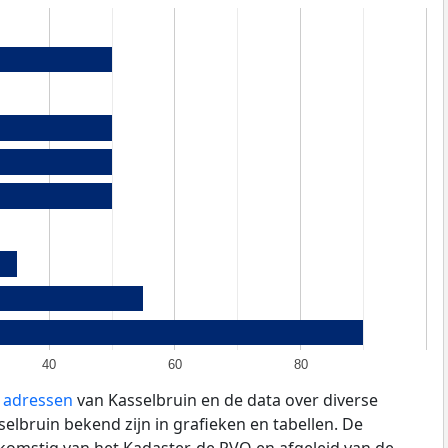
40
60
80
e adressen
van Kasselbruin en de data over diverse
lbruin bekend zijn in grafieken en tabellen. De
fkomstig van het Kadaster, de
RVO
en afgeleid van de