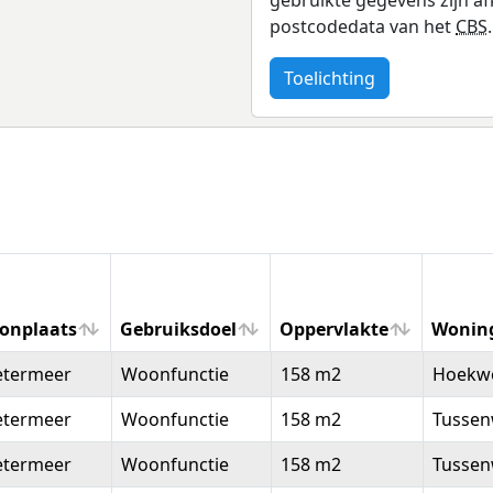
postcodedata van het
CBS
.
Toelichting
onplaats
Gebruiksdoel
Oppervlakte
Wonin
onplaats
Gebruiksdoel
Oppervlakte
Wonin
etermeer
Woonfunctie
158 m2
Hoekw
etermeer
Woonfunctie
158 m2
Tussen
etermeer
Woonfunctie
158 m2
Tussen