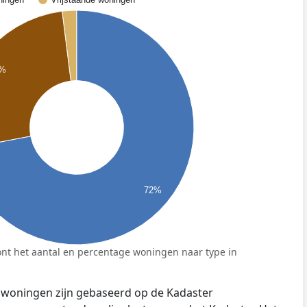
6%
72%
nt het aantal en percentage woningen naar type in
 woningen zijn gebaseerd op de Kadaster