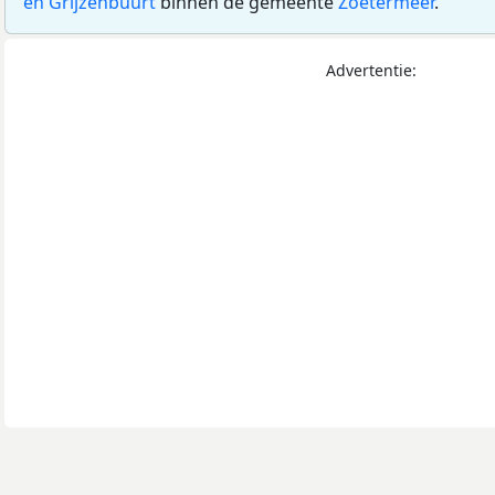
en Grijzenbuurt
binnen de gemeente
Zoetermeer
.
Advertentie: