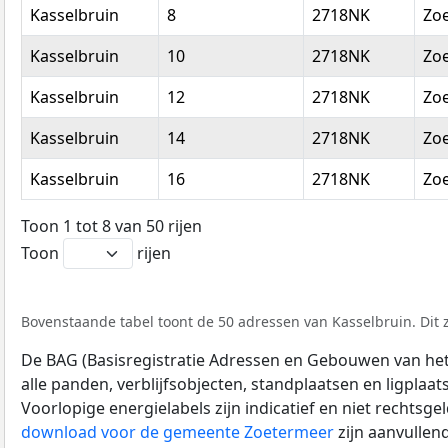
Kasselbruin
8
2718NK
Zo
Kasselbruin
10
2718NK
Zo
Kasselbruin
12
2718NK
Zo
Kasselbruin
14
2718NK
Zo
Kasselbruin
16
2718NK
Zo
Toon 1 tot 8 van 50 rijen
Toon
rijen
Bovenstaande tabel toont de 50 adressen van Kasselbruin. Dit z
De BAG (Basisregistratie Adressen en Gebouwen van het K
alle panden, verblijfsobjecten, standplaatsen en ligplaa
Voorlopige energielabels zijn indicatief en niet rechtsge
download voor de gemeente Zoetermeer
zijn aanvullen