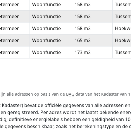
etermeer
Woonfunctie
158 m2
Tussen
etermeer
Woonfunctie
158 m2
Tussen
etermeer
Woonfunctie
158 m2
Hoekw
etermeer
Woonfunctie
165 m2
Hoekw
etermeer
Woonfunctie
173 m2
Tussen
ijn alle adressen op basis van de
BAG
data van het Kadaster van 1 
adaster) bevat de officiële gegevens van alle adressen en 
tsen geregistreerd. Per adres wordt het laatst bekende ener
ldig; definitieve energielabels hebben een geldigheid van 1
de gegevens beschikbaar, zoals het berekeningstype en de