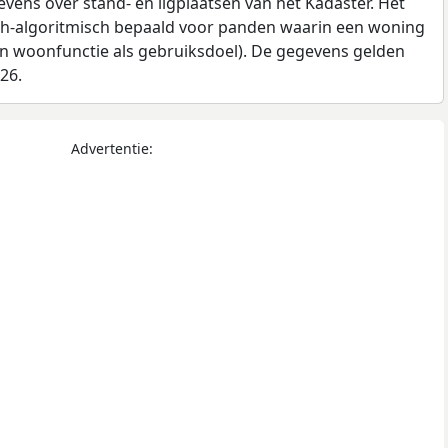
ens over stand- en ligplaatsen van het Kadaster. Het
ch-algoritmisch bepaald voor panden waarin een woning
en woonfunctie als gebruiksdoel). De gegevens gelden
026.
Advertentie: