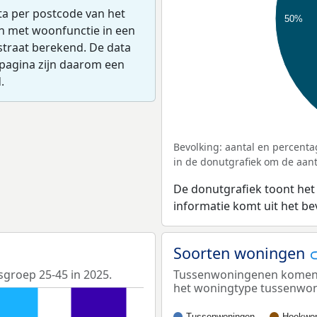
ta per postcode van het
50%
en met woonfunctie in een
straat berekend. De data
pagina zijn daarom een
.
Bevolking: aantal en percenta
in de donutgrafiek om de aanta
De donutgrafiek toont het
informatie komt uit het b
Soorten woningen
dsgroep 25-45 in 2025.
Tussenwoningenen komen he
het woningtype tussenwo
Tussenwoningen
Hoekwon