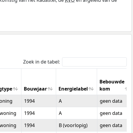
Zoek in de tabel:
Bebouwde
gtype
Bouwjaar
Energielabel
kom
gtype
Bouwjaar
Energielabel
Bebouwde
oning
1994
A
geen data
kom
woning
1994
A
geen data
woning
1994
B (voorlopig)
geen data