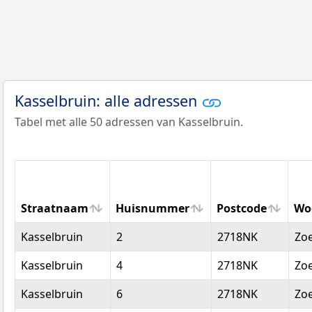
Kasselbruin: alle adressen
Tabel met alle 50 adressen van Kasselbruin.
Straatnaam
Huisnummer
Postcode
Wo
Straatnaam
Huisnummer
Postcode
Wo
Kasselbruin
2
2718NK
Zo
Kasselbruin
4
2718NK
Zo
Kasselbruin
6
2718NK
Zo