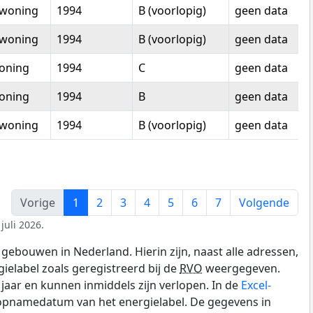
woning
1994
B (voorlopig)
geen data
woning
1994
B (voorlopig)
geen data
oning
1994
C
geen data
oning
1994
B
geen data
woning
1994
B (voorlopig)
geen data
Vorige
1
2
3
4
5
6
7
Volgende
juli 2026.
gebouwen in Nederland. Hierin zijn, naast alle adressen,
gielabel zoals geregistreerd bij de
RVO
weergegeven.
0 jaar en kunnen inmiddels zijn verlopen. In de
Excel-
 opnamedatum van het energielabel. De gegevens in