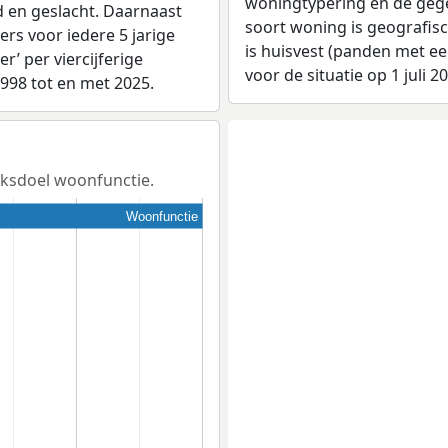
woningtypering en de gegev
d en geslacht. Daarnaast
soort woning is geografis
rs voor iedere 5 jarige
is huisvest (panden met e
er’ per viercijferige
voor de situatie op 1 juli 2
1998 tot en met 2025.
uiksdoel woonfunctie.
Woonfunctie