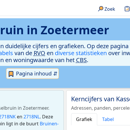
Zoek
ruin in Zoetermeer
in duidelijke cijfers en grafieken. Op deze pagina
abels
van de
RVO
en
diverse statistieken
over in
n en woningwaarde van het
CBS
.
Pagina inhoud ⇵
Kerncijfers van Kas
selbruin in Zoetermeer.
Adressen, panden, percel
2718NK
en
2718NL
. Deze
Grafiek
Tabel
n ligt in de buurt
Bruinen-