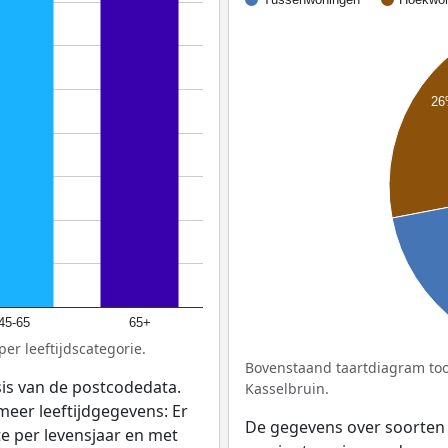
2
45-65
65+
er leeftijdscategorie.
Bovenstaand taartdiagram too
sis van de postcodedata.
Kasselbruin.
meer leeftijdgegevens: Er
De gegevens over soorten
e per levensjaar en met