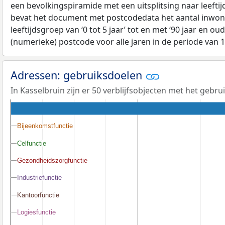
een bevolkingspiramide met een uitsplitsing naar leeftij
bevat het document met postcodedata het aantal inwone
leeftijdsgroep van ‘0 tot 5 jaar’ tot en met ‘90 jaar en oud
(numerieke) postcode voor alle jaren in de periode van 
Adressen: gebruiksdoelen
In Kasselbruin zijn er 50 verblijfsobjecten met het gebr
Bijeenkomstfunctie
Bijeenkomstfunctie
Celfunctie
Celfunctie
Gezondheidszorgfunctie
Gezondheidszorgfunctie
Industriefunctie
Industriefunctie
Kantoorfunctie
Kantoorfunctie
Logiesfunctie
Logiesfunctie