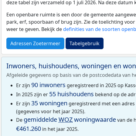
deze tabel zijn verzameld op 1 juli 2026. Na deze datum
Een openbare ruimte is een door de gemeente aangewezen
park, erf, spoorbaan of brug zijn. Zie de toelichting vo
weer te geven. Bekijk de
definities van de soorten open
Adressen Zoetermeer
Tabelgebruik
Inwoners, huishoudens, woningen en wo
Afgeleide gegevens op basis van de postcodedata van h
90 inwoners
Er zijn
geregistreerd in 2025 op Kass
55 huishoudens
In 2025 zijn er
bekend op de adre
35 woningen
Er zijn
geregistreerd met een adres
(gegevens voor het jaar 2025).
gemiddelde
WOZ
woningwaarde
De
van de h
€461.260
in het jaar 2025.