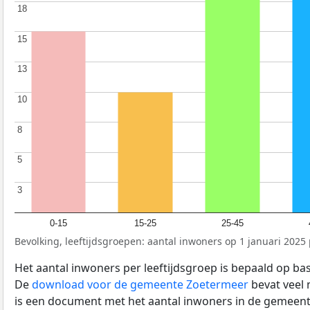
18
18
15
15
13
13
10
10
8
8
5
5
3
3
0-15
15-25
25-45
Bevolking, leeftijdsgroepen: aantal inwoners op 1 januari 2025 p
Het aantal inwoners per leeftijdsgroep is bepaald op ba
De
download voor de gemeente Zoetermeer
bevat veel 
is een document met het aantal inwoners in de gemeent