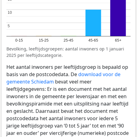
10
10
5
5
0-15
15-25
25-45
45-65
65+
Bevolking, leeftijdsgroepen: aantal inwoners op 1 januari
2025 per leeftijdscategorie.
Het aantal inwoners per leeftijdsgroep is bepaald op
basis van de postcodedata. De
download voor de
gemeente Schiedam
bevat veel meer
leeftijdgegevens: Er is een document met het aantal
inwoners in de gemeente per levensjaar en met een
bevolkingspiramide met een uitsplitsing naar leeftijd
en geslacht. Daarnaast bevat het document met
postcodedata het aantal inwoners voor iedere 5
jarige leeftijdsgroep van ‘0 tot 5 jaar’ tot en met ‘90
jaar en ouder’ per viercijferige (numerieke) postcode