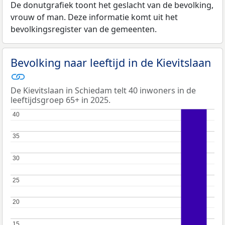
De donutgrafiek toont het geslacht van de bevolking,
vrouw of man. Deze informatie komt uit het
bevolkingsregister van de gemeenten.
Bevolking naar leeftijd in de Kievitslaan
De Kievitslaan in Schiedam telt 40 inwoners in de
leeftijdsgroep 65+ in 2025.
40
40
35
35
30
30
25
25
20
20
15
15