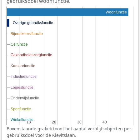
gebruiksdoel woonfunctie.
Woonfunctie
Overige gebruiksfunctie
Overige gebruiksfunctie
Bijeenkomstfunctie
Bijeenkomstfunctie
Celfunctie
Celfunctie
Gezondheidszorgfunctie
Gezondheidszorgfunctie
Kantoorfunctie
Kantoorfunctie
Industriefunctie
Industriefunctie
Logiesfunctie
Logiesfunctie
Onderwijsfunctie
Onderwijsfunctie
Sportfunctie
Sportfunctie
Winkelfunctie
Winkelfunctie
10
10
20
20
30
30
40
40
Bovenstaande grafiek toont het aantal verblijfsobjecten per
gebruiksdoel voor de Kievitslaan.