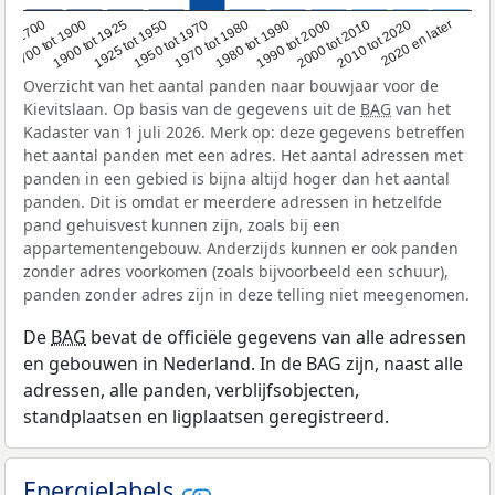
1950 tot 1970
1990 tot 2000
1900 tot 1925
2020 en later
1970 tot 1980
oor 1700
2000 tot 2010
1925 tot 1950
1980 tot 1990
1700 tot 1900
2010 tot 2020
Overzicht van het aantal panden naar bouwjaar voor de
Kievitslaan. Op basis van de gegevens uit de
BAG
van het
Kadaster van 1 juli 2026. Merk op: deze gegevens betreffen
het aantal panden met een adres. Het aantal adressen met
panden in een gebied is bijna altijd hoger dan het aantal
panden. Dit is omdat er meerdere adressen in hetzelfde
pand gehuisvest kunnen zijn, zoals bij een
appartementengebouw. Anderzijds kunnen er ook panden
zonder adres voorkomen (zoals bijvoorbeeld een schuur),
panden zonder adres zijn in deze telling niet meegenomen.
De
BAG
bevat de officiële gegevens van alle adressen
en gebouwen in Nederland. In de BAG zijn, naast alle
adressen, alle panden, verblijfsobjecten,
standplaatsen en ligplaatsen geregistreerd.
Energielabels