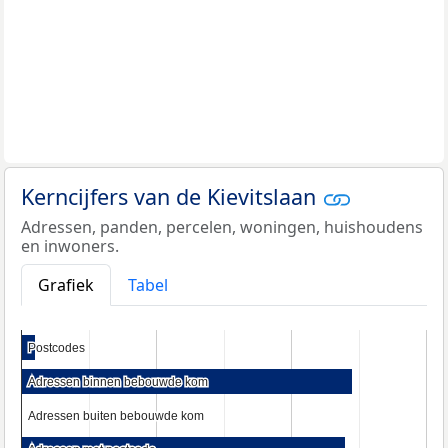
Kerncijfers van de Kievitslaan
Adressen, panden, percelen, woningen, huishoudens
en inwoners.
Grafiek
Tabel
Postcodes
Postcodes
Adressen binnen bebouwde kom
Adressen binnen bebouwde kom
Adressen buiten bebouwde kom
Adressen buiten bebouwde kom