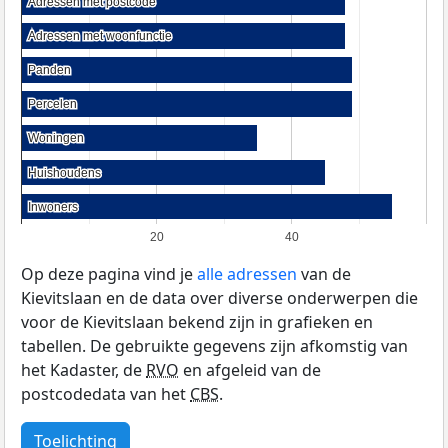
Adressen met postcode
Adressen met postcode
Adressen met woonfunctie
Adressen met woonfunctie
Panden
Panden
Percelen
Percelen
Woningen
Woningen
Huishoudens
Huishoudens
Inwoners
Inwoners
20
40
Op deze pagina vind je
alle adressen
van de
Kievitslaan en de data over diverse onderwerpen die
voor de Kievitslaan bekend zijn in grafieken en
tabellen. De gebruikte gegevens zijn afkomstig van
het Kadaster, de
RVO
en afgeleid van de
postcodedata van het
CBS
.
Toelichting