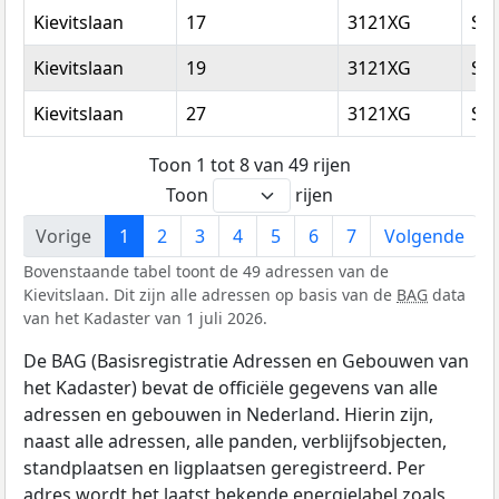
Kievitslaan
17
3121XG
Sc
Kievitslaan
19
3121XG
Sc
Kievitslaan
27
3121XG
Sc
Toon 1 tot 8 van 49 rijen
Toon
rijen
Vorige
1
2
3
4
5
6
7
Volgende
Bovenstaande tabel toont de 49 adressen van de
Kievitslaan. Dit zijn alle adressen op basis van de
BAG
data
van het Kadaster van 1 juli 2026.
De BAG (Basisregistratie Adressen en Gebouwen van
het Kadaster) bevat de officiële gegevens van alle
adressen en gebouwen in Nederland. Hierin zijn,
naast alle adressen, alle panden, verblijfsobjecten,
standplaatsen en ligplaatsen geregistreerd. Per
adres wordt het laatst bekende energielabel zoals