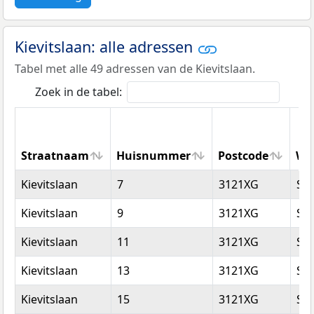
Kievitslaan: alle adressen
Tabel met alle 49 adressen van de Kievitslaan.
Zoek in de tabel:
Straatnaam
Huisnummer
Postcode
Wo
Straatnaam
Huisnummer
Postcode
Wo
Kievitslaan
7
3121XG
Sc
Kievitslaan
9
3121XG
Sc
Kievitslaan
11
3121XG
Sc
Kievitslaan
13
3121XG
Sc
Kievitslaan
15
3121XG
Sc