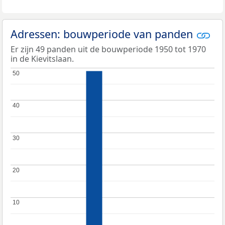
Adressen: bouwperiode van panden
Er zijn 49 panden uit de bouwperiode 1950 tot 1970
in de Kievitslaan.
50
50
40
40
30
30
20
20
10
10