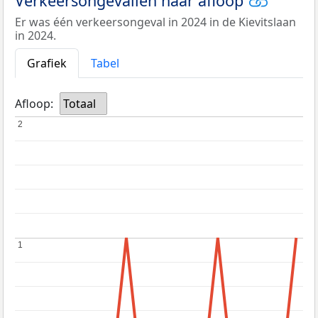
Verkeersongevallen naar afloop
Er was één verkeersongeval in 2024 in de Kievitslaan
in 2024.
Grafiek
Tabel
Afloop:
Totaal
2
2
1
1