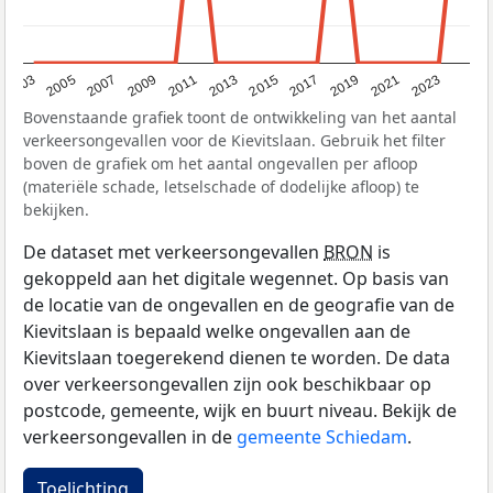
2017
2023
2007
2013
2019
2003
2009
2015
2021
2005
2011
Bovenstaande grafiek toont de ontwikkeling van het aantal
verkeersongevallen voor de Kievitslaan. Gebruik het filter
boven de grafiek om het aantal ongevallen per afloop
(materiële schade, letselschade of dodelijke afloop) te
bekijken.
De dataset met verkeersongevallen
BRON
is
gekoppeld aan het digitale wegennet. Op basis van
de locatie van de ongevallen en de geografie van de
Kievitslaan is bepaald welke ongevallen aan de
Kievitslaan toegerekend dienen te worden. De data
over verkeersongevallen zijn ook beschikbaar op
postcode, gemeente, wijk en buurt niveau. Bekijk de
verkeersongevallen in de
gemeente Schiedam
.
Toelichting