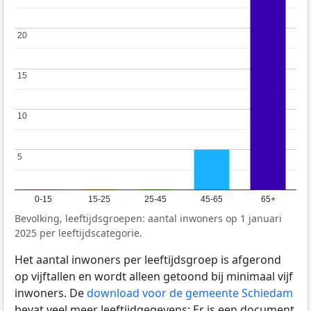
20
20
15
15
10
10
5
5
0-15
15-25
25-45
45-65
65+
Bevolking, leeftijdsgroepen: aantal inwoners op 1 januari
2025 per leeftijdscategorie.
Het aantal inwoners per leeftijdsgroep is afgerond
op vijftallen en wordt alleen getoond bij minimaal vijf
inwoners. De
download voor de gemeente Schiedam
bevat veel meer leeftijdgegevens: Er is een document