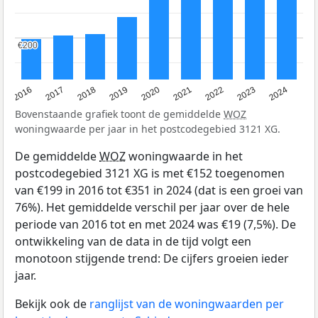
€200
€200
2016
2017
2018
2019
2020
2021
2022
2023
2024
Bovenstaande grafiek toont de gemiddelde
WOZ
woningwaarde per jaar in het postcodegebied 3121 XG.
De gemiddelde
WOZ
woningwaarde in het
postcodegebied 3121 XG is met €152 toegenomen
van €199 in 2016 tot €351 in 2024 (dat is een groei van
76%). Het gemiddelde verschil per jaar over de hele
periode van 2016 tot en met 2024 was €19 (7,5%). De
ontwikkeling van de data in de tijd volgt een
monotoon stijgende trend: De cijfers groeien ieder
jaar.
Bekijk ook de
ranglijst van de woningwaarden per