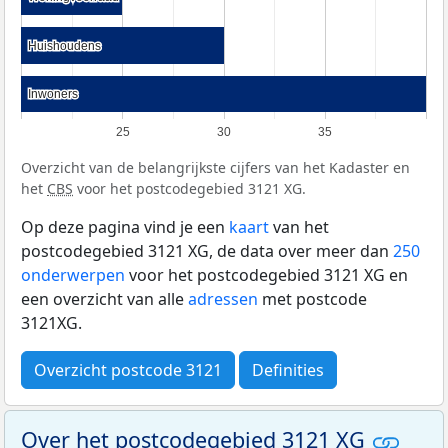
Huishoudens
Huishoudens
Inwoners
Inwoners
25
30
35
Overzicht van de belangrijkste cijfers van het Kadaster en
het
CBS
voor het postcodegebied 3121 XG.
Op deze pagina vind je een
kaart
van het
postcodegebied 3121 XG, de data over meer dan
250
onderwerpen
voor het postcodegebied 3121 XG en
een overzicht van alle
adressen
met postcode
3121XG.
Overzicht postcode 3121
Definities
Over het postcodegebied 3121 XG