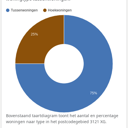
Tussenwoningen
Hoekwoningen
25%
75%
Bovenstaand taartdiagram toont het aantal en percentage
woningen naar type in het postcodegebied 3121 XG.