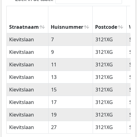
Straatnaam
Huisnummer
Postcode
Wo
Straatnaam
Huisnummer
Postcode
Wo
Kievitslaan
7
3121XG
Sc
Kievitslaan
9
3121XG
Sc
Kievitslaan
11
3121XG
Sc
Kievitslaan
13
3121XG
Sc
Kievitslaan
15
3121XG
Sc
Kievitslaan
17
3121XG
Sc
Kievitslaan
19
3121XG
Sc
Kievitslaan
27
3121XG
Sc