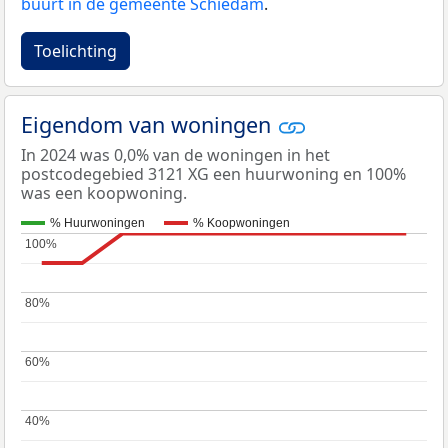
buurt in de gemeente Schiedam
.
Toelichting
Eigendom van woningen
In 2024 was 0,0% van de woningen in het
postcodegebied 3121 XG een huurwoning en 100%
was een koopwoning.
% Huurwoningen
% Koopwoningen
100%
100%
80%
80%
60%
60%
40%
40%