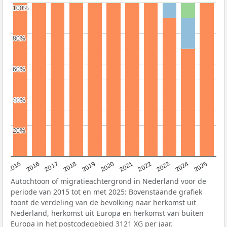
100%
100%
80%
80%
60%
60%
40%
40%
20%
20%
2019
2022
2017
2025
2020
2015
2023
2018
2021
2016
2024
Autochtoon of migratieachtergrond in Nederland voor de
periode van 2015 tot en met 2025: Bovenstaande grafiek
toont de verdeling van de bevolking naar herkomst uit
Nederland, herkomst uit Europa en herkomst van buiten
Europa in het postcodegebied 3121 XG per jaar.