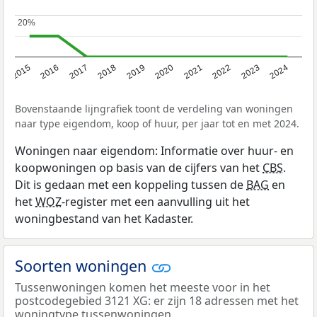
20%
20%
2015
2016
2017
2018
2019
2020
2021
2022
2023
2024
Bovenstaande lijngrafiek toont de verdeling van woningen
naar type eigendom, koop of huur, per jaar tot en met 2024.
Woningen naar eigendom: Informatie over huur- en
koopwoningen op basis van de cijfers van het
CBS
.
Dit is gedaan met een koppeling tussen de
BAG
en
het
WOZ
-register met een aanvulling uit het
woningbestand van het Kadaster.
Soorten woningen
Tussenwoningen komen het meeste voor in het
postcodegebied 3121 XG: er zijn 18 adressen met het
woningtype tussenwoningen.