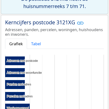
huisnummerreeks 7 t/m 71.
Kerncijfers postcode 3121XG
Adressen, panden, percelen, woningen, huishoudens
en inwoners.
Grafiek
Tabel
Adressen met postcode
Adressen met postcode
Adressen met woonfunctie
Adressen met woonfunctie
Panden met adres
Panden met adres
Percelen met adres
Percelen met adres
Woningvoorraad
Woningvoorraad