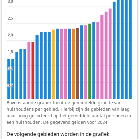
3,0
3,0
2,5
2,5
2,0
2,0
1,5
1,5
1,0
1,0
0,5
0,5
Bovenstaande grafiek toont de gemiddelde grootte van
huishoudens per gebied. Hierbij zijn de gebieden van laag
naar hoog gesorteerd op het gemiddeld aantal personen in
een huishouden. De gegevens gelden voor 2024.
De volgende gebieden worden in de grafiek