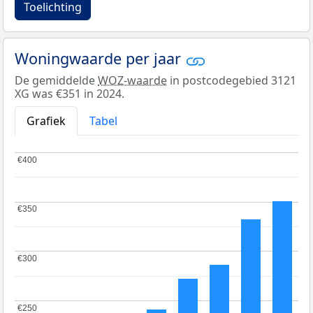
Toelichting
Woningwaarde per jaar
De gemiddelde
WOZ-waarde
in postcodegebied 3121
XG was €351 in 2024.
Grafiek
Tabel
€400
€400
€350
€350
€300
€300
€250
€250