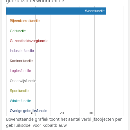
gebruiksdoel woonfunctie.
Woonfunctie
Bijeenkomstfunctie
Bijeenkomstfunctie
Celfunctie
Celfunctie
Gezondheidszorgfunctie
Gezondheidszorgfunctie
Industriefunctie
Industriefunctie
Kantoorfunctie
Kantoorfunctie
Logiesfunctie
Logiesfunctie
Onderwijsfunctie
Onderwijsfunctie
Sportfunctie
Sportfunctie
Winkelfunctie
Winkelfunctie
Overige gebruiksfunctie
Overige gebruiksfunctie
10
10
20
20
30
30
Bovenstaande grafiek toont het aantal verblijfsobjecten per
gebruiksdoel voor Kobaltblauw.