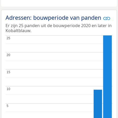
Adressen: bouwperiode van panden
Er zijn 25 panden uit de bouwperiode 2020 en later in
Kobaltblauw.
25
25
20
20
15
15
10
10
5
5