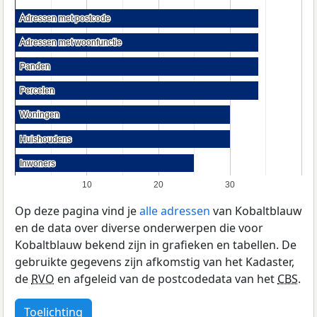
Adressen met postcode
Adressen met postcode
Adressen met woonfunctie
Adressen met woonfunctie
Panden
Panden
Percelen
Percelen
Woningen
Woningen
Huishoudens
Huishoudens
Inwoners
Inwoners
10
20
30
Op deze pagina vind je
alle adressen
van Kobaltblauw
en de data over diverse onderwerpen die voor
Kobaltblauw bekend zijn in grafieken en tabellen. De
gebruikte gegevens zijn afkomstig van het Kadaster,
de
RVO
en afgeleid van de postcodedata van het
CBS
.
Toelichting