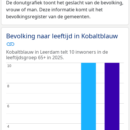
De donutgrafiek toont het geslacht van de bevolking,
vrouw of man. Deze informatie komt uit het
bevolkingsregister van de gemeenten.
Bevolking naar leeftijd in Kobaltblauw
Kobaltblauw in Leerdam telt 10 inwoners in de
leeftijdsgroep 65+ in 2025.
10
10
8
8
6
6
4
4