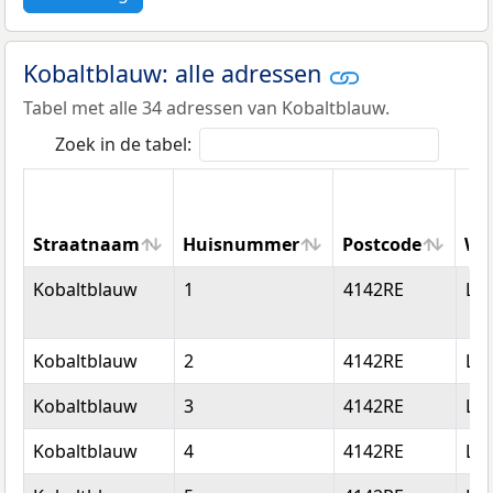
Kobaltblauw: alle adressen
Tabel met alle 34 adressen van Kobaltblauw.
Zoek in de tabel:
Straatnaam
Huisnummer
Postcode
Wo
Straatnaam
Huisnummer
Postcode
Wo
Kobaltblauw
1
4142RE
Le
Kobaltblauw
2
4142RE
Le
Kobaltblauw
3
4142RE
Le
Kobaltblauw
4
4142RE
Le