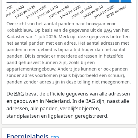
1950 tot 1970
1990 tot 2000
1900 tot 1925
2020 en later
1970 tot 1980
oor 1700
2000 tot 2010
1925 tot 1950
1980 tot 1990
1700 tot 1900
2010 tot 2020
Overzicht van het aantal panden naar bouwjaar voor
Kobaltblauw. Op basis van de gegevens uit de
BAG
van het
Kadaster van 1 juli 2026. Merk op: deze gegevens betreffen
het aantal panden met een adres. Het aantal adressen met
panden in een gebied is bijna altijd hoger dan het aantal
panden. Dit is omdat er meerdere adressen in hetzelfde
pand gehuisvest kunnen zijn, zoals bij een
appartementengebouw. Anderzijds kunnen er ook panden
zonder adres voorkomen (zoals bijvoorbeeld een schuur),
panden zonder adres zijn in deze telling niet meegenomen.
De
BAG
bevat de officiële gegevens van alle adressen
en gebouwen in Nederland. In de BAG zijn, naast alle
adressen, alle panden, verblijfsobjecten,
standplaatsen en ligplaatsen geregistreerd.
Energielabels