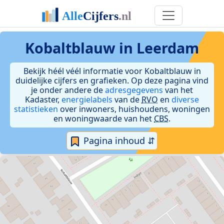
Kobaltblauw in Leerdam
Bekijk héél véél informatie voor Kobaltblauw in
duidelijke cijfers en grafieken. Op deze pagina vind
je onder andere de
adresgegevens
van het
Kadaster,
energielabels
van de
RVO
en
diverse
statistieken
over inwoners, huishoudens, woningen
en woningwaarde van het
CBS
.
Pagina inhoud ⇵