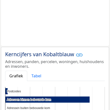
Kerncijfers van Kobaltblauw
Adressen, panden, percelen, woningen, huishoudens
en inwoners.
Grafiek
Tabel
Postcodes
Postcodes
Adressen binnen bebouwde kom
Adressen binnen bebouwde kom
Adressen buiten bebouwde kom
Adressen buiten bebouwde kom