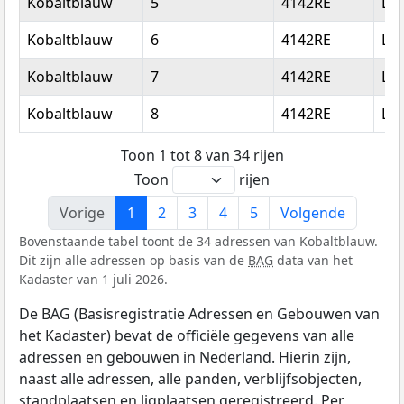
Kobaltblauw
5
4142RE
Le
Kobaltblauw
6
4142RE
Le
Kobaltblauw
7
4142RE
Le
Kobaltblauw
8
4142RE
Le
Toon 1 tot 8 van 34 rijen
Toon
rijen
Vorige
1
2
3
4
5
Volgende
Bovenstaande tabel toont de 34 adressen van Kobaltblauw.
Dit zijn alle adressen op basis van de
BAG
data van het
Kadaster van 1 juli 2026.
De BAG (Basisregistratie Adressen en Gebouwen van
het Kadaster) bevat de officiële gegevens van alle
adressen en gebouwen in Nederland. Hierin zijn,
naast alle adressen, alle panden, verblijfsobjecten,
standplaatsen en ligplaatsen geregistreerd. Per