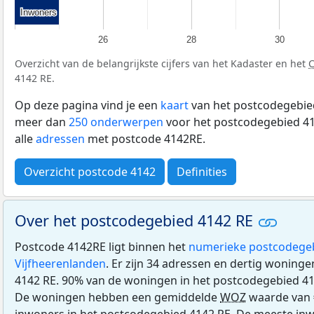
Inwoners
Inwoners
26
28
30
Overzicht van de belangrijkste cijfers van het Kadaster en het
4142 RE.
Op deze pagina vind je een
kaart
van het postcodegebied
meer dan
250 onderwerpen
voor het postcodegebied 41
alle
adressen
met postcode 4142RE.
Overzicht postcode 4142
Definities
Over het postcodegebied 4142 RE
Postcode 4142RE ligt binnen het
numerieke postcodege
Vijfheerenlanden
. Er zijn 34 adressen en dertig woning
4142 RE. 90% van de woningen in het postcodegebied 4
De woningen hebben een gemiddelde
WOZ
waarde van 
inwoners in het postcodegebied 4142 RE. De meeste inw