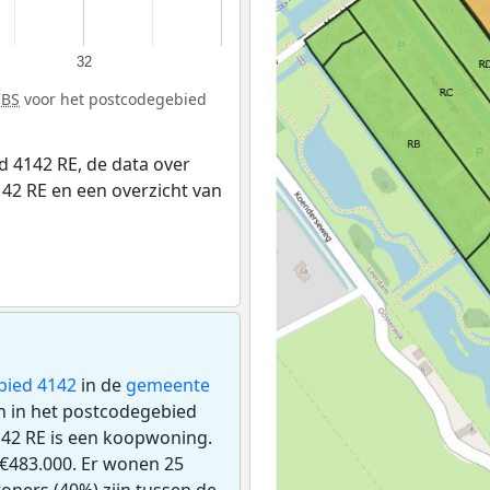
32
CBS
voor het postcodegebied
 4142 RE, de data over
42 RE en een overzicht van
bied 4142
in de
gemeente
en in het postcodegebied
142 RE is een koopwoning.
€483.000. Er wonen 25
oners (40%) zijn tussen de