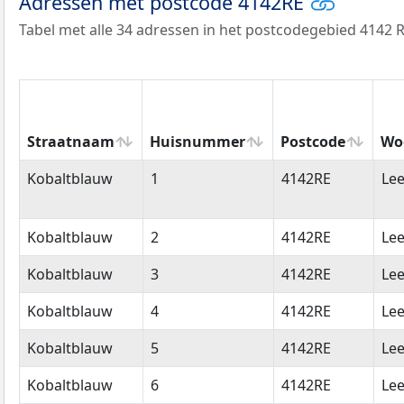
Adressen met postcode 4142RE
Tabel met alle 34 adressen in het postcodegebied 4142 R
Straatnaam
Huisnummer
Postcode
Wo
Straatnaam
Huisnummer
Postcode
Wo
Kobaltblauw
1
4142RE
Le
Kobaltblauw
2
4142RE
Le
Kobaltblauw
3
4142RE
Le
Kobaltblauw
4
4142RE
Le
Kobaltblauw
5
4142RE
Le
Kobaltblauw
6
4142RE
Le