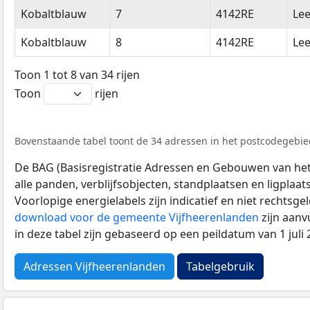
Kobaltblauw
7
4142RE
Le
Kobaltblauw
8
4142RE
Le
Toon 1 tot 8 van 34 rijen
Toon
rijen
Bovenstaande tabel toont de 34 adressen in het postcodegebied
De BAG (Basisregistratie Adressen en Gebouwen van het K
alle panden, verblijfsobjecten, standplaatsen en ligplaa
Voorlopige energielabels zijn indicatief en niet rechtsge
download voor de gemeente Vijfheerenlanden
zijn aanv
in deze tabel zijn gebaseerd op een peildatum van 1 jul
Adressen Vijfheerenlanden
Tabelgebruik