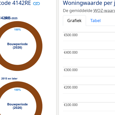
tcode 4142RE
Woningwaarde per 
De gemiddelde
WOZ-waar
Grafiek
Tabel
€500.000
€500.000
€400.000
€400.000
€300.000
€300.000
€200.000
€200.000
€100.000
€100.000