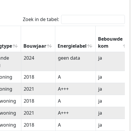
Zoek in de tabel:
Bebouwde
gtype
Bouwjaar
Energielabel
kom
gtype
Bouwjaar
Energielabel
Bebouwde
ande
2024
geen data
ja
kom
g
oning
2018
A
ja
oning
2021
A+++
ja
woning
2018
A
ja
woning
2021
A+++
ja
woning
2018
A
ja