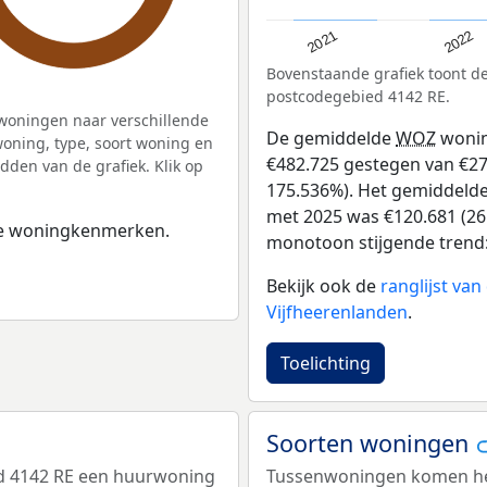
2021
2022
Bovenstaande grafiek toont 
postcodegebied 4142 RE.
woningen naar verschillende
De gemiddelde
WOZ
wonin
ning, type, soort woning en
€482.725 gestegen van €275
dden van de grafiek. Klik op
175.536%). Het gemiddelde 
met 2025 was €120.681 (26.
 de woningkenmerken.
monotoon stijgende trend: D
Bekijk ook de
ranglijst va
Vijfheerenlanden
.
Toelichting
Soorten woningen
ed 4142 RE een huurwoning
Tussenwoningen komen het 