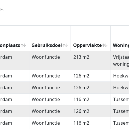
E.
onplaats
Gebruiksdoel
Oppervlakte
Wonin
onplaats
Gebruiksdoel
Oppervlakte
Wonin
erdam
Woonfunctie
213 m2
Vrijsta
wonin
erdam
Woonfunctie
126 m2
Hoekw
erdam
Woonfunctie
126 m2
Hoekw
erdam
Woonfunctie
116 m2
Tussen
erdam
Woonfunctie
126 m2
Tussen
erdam
Woonfunctie
116 m2
Tussen