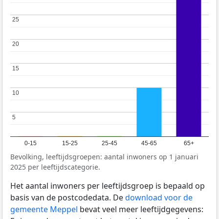
25
25
20
20
15
15
10
10
5
5
0-15
15-25
25-45
45-65
65+
Bevolking, leeftijdsgroepen: aantal inwoners op 1 januari
2025 per leeftijdscategorie.
Het aantal inwoners per leeftijdsgroep is bepaald op
basis van de postcodedata. De
download voor de
gemeente Meppel
bevat veel meer leeftijdgegevens: