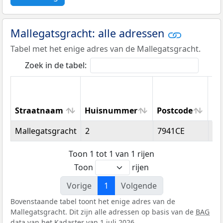
Mallegatsgracht: alle adressen
Tabel met het enige adres van de Mallegatsgracht.
Zoek in de tabel:
Straatnaam
Huisnummer
Postcode
Wo
Straatnaam
Huisnummer
Postcode
Wo
Mallegatsgracht
2
7941CE
Me
Toon 1 tot 1 van 1 rijen
Toon
rijen
Vorige
1
Volgende
Bovenstaande tabel toont het enige adres van de
Mallegatsgracht. Dit zijn alle adressen op basis van de
BAG
data van het Kadaster van 1 juli 2026.