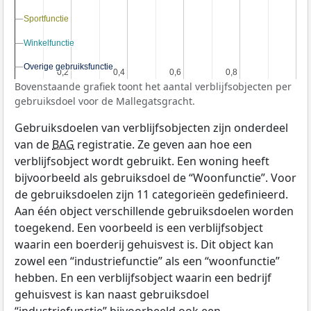
Sportfunctie
Sportfunctie
Winkelfunctie
Winkelfunctie
Overige gebruiksfunctie
Overige gebruiksfunctie
0,2
0,2
0,4
0,4
0,6
0,6
0,8
0,8
Bovenstaande grafiek toont het aantal verblijfsobjecten per
gebruiksdoel voor de Mallegatsgracht.
Gebruiksdoelen van verblijfsobjecten zijn onderdeel
van de
BAG
registratie. Ze geven aan hoe een
verblijfsobject wordt gebruikt. Een woning heeft
bijvoorbeeld als gebruiksdoel de “Woonfunctie”. Voor
de gebruiksdoelen zijn 11 categorieën gedefinieerd.
Aan één object verschillende gebruiksdoelen worden
toegekend. Een voorbeeld is een verblijfsobject
waarin een boerderij gehuisvest is. Dit object kan
zowel een “industriefunctie” als een “woonfunctie”
hebben. En een verblijfsobject waarin een bedrijf
gehuisvest is kan naast gebruiksdoel
“industriefunctie” bijvoorbeeld ook een