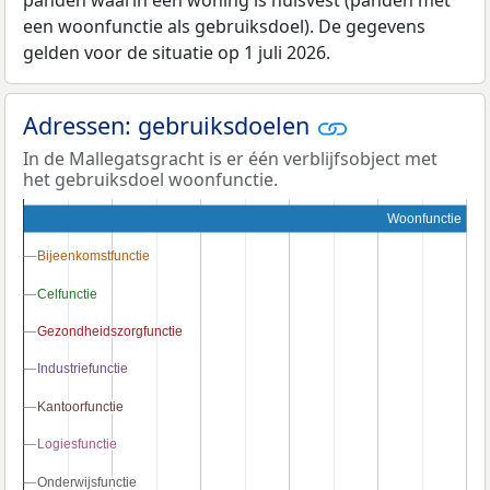
een woonfunctie als gebruiksdoel). De gegevens
gelden voor de situatie op 1 juli 2026.
Adressen: gebruiksdoelen
In de Mallegatsgracht is er één verblijfsobject met
het gebruiksdoel woonfunctie.
Woonfunctie
Bijeenkomstfunctie
Bijeenkomstfunctie
Celfunctie
Celfunctie
Gezondheidszorgfunctie
Gezondheidszorgfunctie
Industriefunctie
Industriefunctie
Kantoorfunctie
Kantoorfunctie
Logiesfunctie
Logiesfunctie
Onderwijsfunctie
Onderwijsfunctie