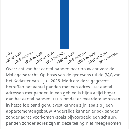
1950 tot 1970
1990 tot 2000
1900 tot 1925
2020 en later
1970 tot 1980
oor 1700
2000 tot 2010
1925 tot 1950
1980 tot 1990
1700 tot 1900
2010 tot 2020
Overzicht van het aantal panden naar bouwjaar voor de
Mallegatsgracht. Op basis van de gegevens uit de
BAG
van
het Kadaster van 1 juli 2026. Merk op: deze gegevens
betreffen het aantal panden met een adres. Het aantal
adressen met panden in een gebied is bijna altijd hoger
dan het aantal panden. Dit is omdat er meerdere adressen
in hetzelfde pand gehuisvest kunnen zijn, zoals bij een
appartementengebouw. Anderzijds kunnen er ook panden
zonder adres voorkomen (zoals bijvoorbeeld een schuur),
panden zonder adres zijn in deze telling niet meegenomen.