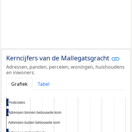
Kerncijfers van de Mallegatsgracht
Adressen, panden, percelen, woningen, huishoudens
en inwoners.
Grafiek
Tabel
Postcodes
Postcodes
Adressen binnen bebouwde kom
Adressen binnen bebouwde kom
Adressen buiten bebouwde kom
Adressen buiten bebouwde kom