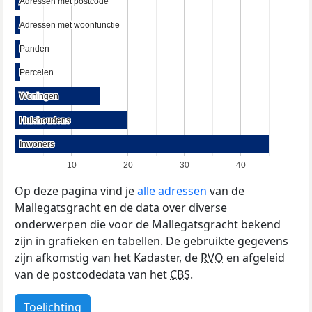
Adressen met postcode
Adressen met postcode
Adressen met woonfunctie
Adressen met woonfunctie
Panden
Panden
Percelen
Percelen
Woningen
Woningen
Huishoudens
Huishoudens
Inwoners
Inwoners
10
20
30
40
Op deze pagina vind je
alle adressen
van de
Mallegatsgracht en de data over diverse
onderwerpen die voor de Mallegatsgracht bekend
zijn in grafieken en tabellen. De gebruikte gegevens
zijn afkomstig van het Kadaster, de
RVO
en afgeleid
van de postcodedata van het
CBS
.
Toelichting