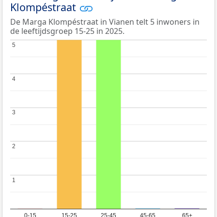
Klompéstraat
De Marga Klompéstraat in Vianen telt 5 inwoners in
de leeftijdsgroep 15-25 in 2025.
5
5
4
4
3
3
2
2
1
1
0-15
15-25
25-45
45-65
65+