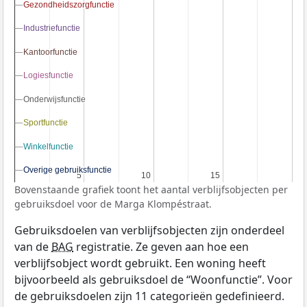
Gezondheidszorgfunctie
Gezondheidszorgfunctie
Industriefunctie
Industriefunctie
Kantoorfunctie
Kantoorfunctie
Logiesfunctie
Logiesfunctie
Onderwijsfunctie
Onderwijsfunctie
Sportfunctie
Sportfunctie
Winkelfunctie
Winkelfunctie
Overige gebruiksfunctie
Overige gebruiksfunctie
5
5
10
10
15
15
Bovenstaande grafiek toont het aantal verblijfsobjecten per
gebruiksdoel voor de Marga Klompéstraat.
Gebruiksdoelen van verblijfsobjecten zijn onderdeel
van de
BAG
registratie. Ze geven aan hoe een
verblijfsobject wordt gebruikt. Een woning heeft
bijvoorbeeld als gebruiksdoel de “Woonfunctie”. Voor
de gebruiksdoelen zijn 11 categorieën gedefinieerd.