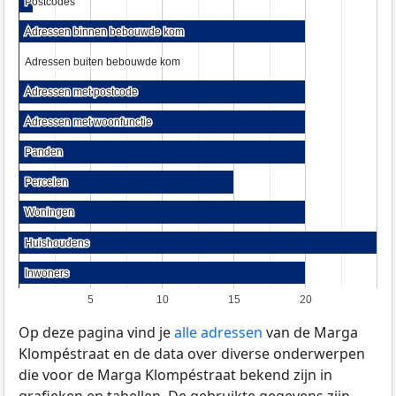
Postcodes
Postcodes
Adressen binnen bebouwde kom
Adressen binnen bebouwde kom
Adressen buiten bebouwde kom
Adressen buiten bebouwde kom
Adressen met postcode
Adressen met postcode
Adressen met woonfunctie
Adressen met woonfunctie
Panden
Panden
Percelen
Percelen
Woningen
Woningen
Huishoudens
Huishoudens
Inwoners
Inwoners
5
10
15
20
Op deze pagina vind je
alle adressen
van de Marga
Klompéstraat en de data over diverse onderwerpen
die voor de Marga Klompéstraat bekend zijn in