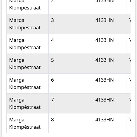
Marga
2
4133HN
Vi
Klompéstraat
Marga
3
4133HN
Vi
Klompéstraat
Marga
4
4133HN
Vi
Klompéstraat
Marga
5
4133HN
Vi
Klompéstraat
Marga
6
4133HN
Vi
Klompéstraat
Marga
7
4133HN
Vi
Klompéstraat
Marga
8
4133HN
Vi
Klompéstraat