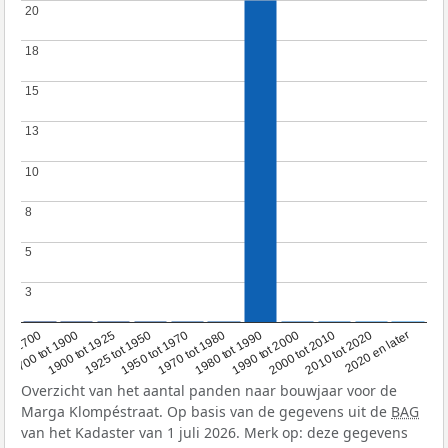
20
20
18
18
15
15
13
13
10
10
8
8
5
5
3
3
1950 tot 1970
1990 tot 2000
1900 tot 1925
2020 en later
1970 tot 1980
oor 1700
2000 tot 2010
1925 tot 1950
1980 tot 1990
1700 tot 1900
2010 tot 2020
Overzicht van het aantal panden naar bouwjaar voor de
Marga Klompéstraat. Op basis van de gegevens uit de
BAG
van het Kadaster van 1 juli 2026. Merk op: deze gegevens