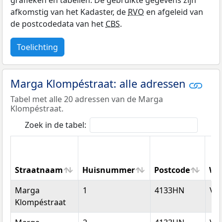
grafieken en tabellen. De gebruikte gegevens zijn
afkomstig van het Kadaster, de
RVO
en afgeleid van
de postcodedata van het
CBS
.
Toelichting
Marga Klompéstraat: alle adressen
Tabel met alle 20 adressen van de Marga
Klompéstraat.
Zoek in de tabel:
Straatnaam
Huisnummer
Postcode
Wo
Straatnaam
Huisnummer
Postcode
Wo
Marga
1
4133HN
Vi
Klompéstraat