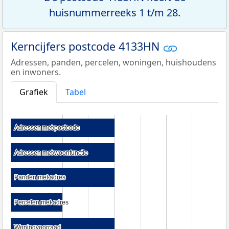
huisnummerreeks 1 t/m 28.
Kerncijfers postcode 4133HN
Adressen, panden, percelen, woningen, huishoudens
en inwoners.
Grafiek
Tabel
Adressen met postcode
Adressen met postcode
Adressen met woonfunctie
Adressen met woonfunctie
Panden met adres
Panden met adres
Percelen met adres
Percelen met adres
Woningvoorraad
Woningvoorraad