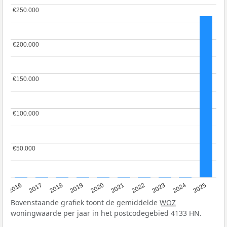
€250.000
€250.000
€200.000
€200.000
€150.000
€150.000
€100.000
€100.000
€50.000
€50.000
2016
2017
2018
2019
2020
2021
2022
2023
2024
2025
Bovenstaande grafiek toont de gemiddelde
WOZ
woningwaarde per jaar in het postcodegebied 4133 HN.