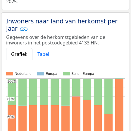
2025.
Inwoners naar land van herkomst per
jaar
Gegevens over de herkomstgebieden van de
inwoners in het postcodegebied 4133 HN.
Grafiek
Tabel
Nederland
Europa
Buiten Europa
100%
100%
80%
80%
60%
60%