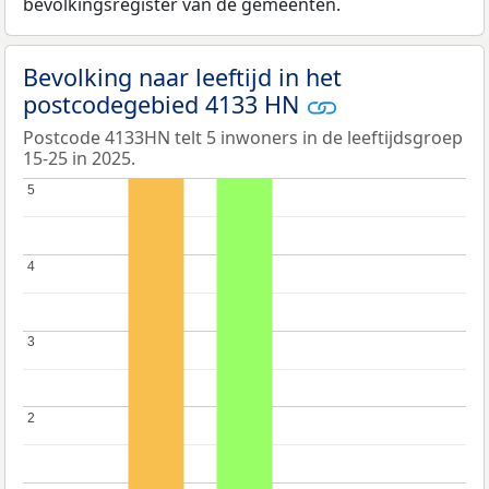
bevolkingsregister van de gemeenten.
Bevolking naar leeftijd in het
postcodegebied 4133 HN
Postcode 4133HN telt 5 inwoners in de leeftijdsgroep
15-25 in 2025.
5
5
4
4
3
3
2
2