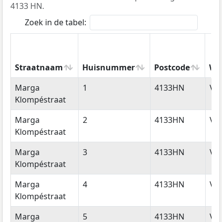
4133 HN.
Zoek in de tabel:
Straatnaam
Huisnummer
Postcode
Wo
Straatnaam
Huisnummer
Postcode
Wo
Marga
1
4133HN
Vi
Klompéstraat
Marga
2
4133HN
Vi
Klompéstraat
Marga
3
4133HN
Vi
Klompéstraat
Marga
4
4133HN
Vi
Klompéstraat
Marga
5
4133HN
Vi