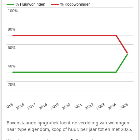
% Huurwoningen
% Koopwoningen
100%
100%
80%
80%
60%
60%
40%
40%
20%
20%
2019
2022
2025
2017
2020
2023
2015
2018
2021
2024
2016
Bovenstaande lijngrafiek toont de verdeling van woningen
naar type eigendom, koop of huur, per jaar tot en met 2025.