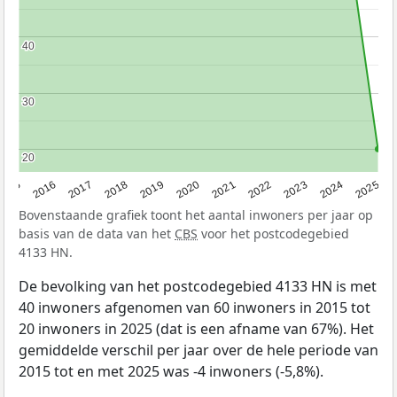
40
40
30
30
20
20
2015
2016
2017
2018
2019
2020
2021
2022
2023
2024
2025
Bovenstaande grafiek toont het aantal inwoners per jaar op
basis van de data van het
CBS
voor het postcodegebied
4133 HN.
De bevolking van het postcodegebied 4133 HN is met
40 inwoners afgenomen van 60 inwoners in 2015 tot
20 inwoners in 2025 (dat is een afname van 67%). Het
gemiddelde verschil per jaar over de hele periode van
2015 tot en met 2025 was -4 inwoners (-5,8%).