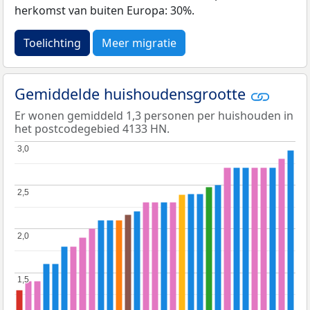
herkomst van buiten Europa: 30%.
Toelichting
Meer migratie
Gemiddelde huishoudensgrootte
Er wonen gemiddeld 1,3 personen per huishouden in
het postcodegebied 4133 HN.
3,0
3,0
2,5
2,5
2,0
2,0
1,5
1,5