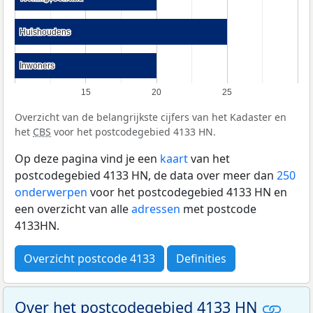
Huishoudens
Huishoudens
Inwoners
Inwoners
15
20
25
Overzicht van de belangrijkste cijfers van het Kadaster en
het
CBS
voor het postcodegebied 4133 HN.
Op deze pagina vind je een
kaart
van het
postcodegebied 4133 HN, de data over meer dan
250
onderwerpen
voor het postcodegebied 4133 HN en
een overzicht van alle
adressen
met postcode
4133HN.
Overzicht postcode 4133
Definities
Over het postcodegebied 4133 HN