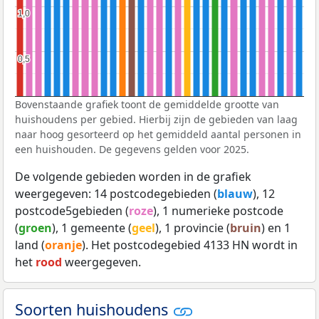
1,0
1,0
0,5
0,5
Bovenstaande grafiek toont de gemiddelde grootte van
huishoudens per gebied. Hierbij zijn de gebieden van laag
naar hoog gesorteerd op het gemiddeld aantal personen in
een huishouden. De gegevens gelden voor 2025.
De volgende gebieden worden in de grafiek
weergegeven: 14 postcodegebieden (
blauw
), 12
postcode5gebieden (
roze
), 1 numerieke postcode
(
groen
), 1 gemeente (
geel
), 1 provincie (
bruin
) en 1
land (
oranje
). Het postcodegebied 4133 HN wordt in
het
rood
weergegeven.
Soorten huishoudens