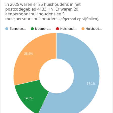
In 2025 waren er 25 huishoudens in het
postcodegebied 4133 HN. Er waren 20
eenpersoonshuishoudens en 5
meerpersoonshuishoudens
.
(afgerond op vijftallen)
Eenperso…
Meerpers…
Huishoud…
Huishoud…
28,6%
57,1%
14,3%