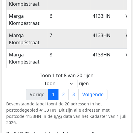
Klompéstraat
Marga
6
4133HN
Vi
Klompéstraat
Marga
7
4133HN
Vi
Klompéstraat
Marga
8
4133HN
Vi
Klompéstraat
Toon 1 tot 8 van 20 rijen
Toon
rijen
Vorige
1
2
3
Volgende
Bovenstaande tabel toont de 20 adressen in het
postcodegebied 4133 HN. Dit zijn alle adressen met
postcode 4133HN in de
BAG
data van het Kadaster van 1 juli
2026.