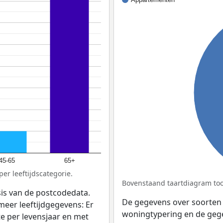
45-65
65+
er leeftijdscategorie.
Bovenstaand taartdiagram too
sis van de postcodedata.
De gegevens over soorten
meer leeftijdgegevens: Er
woningtypering en de gegev
e per levensjaar en met