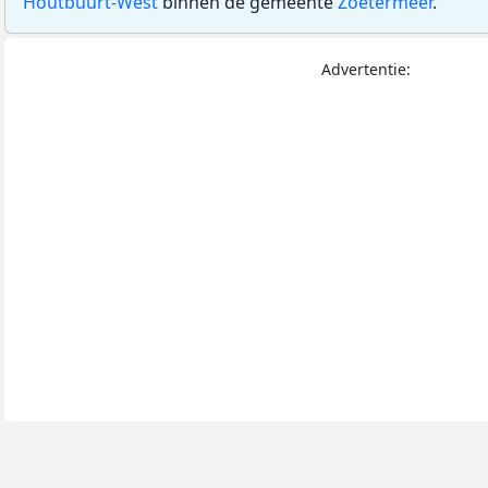
Houtbuurt-West
binnen de gemeente
Zoetermeer
.
Advertentie: