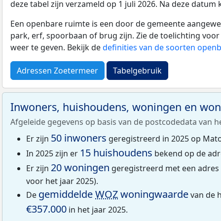
deze tabel zijn verzameld op 1 juli 2026. Na deze datum
Een openbare ruimte is een door de gemeente aangewezen
park, erf, spoorbaan of brug zijn. Zie de toelichting vo
weer te geven. Bekijk de
definities van de soorten open
Adressen Zoetermeer
Tabelgebruik
Inwoners, huishoudens, woningen en wo
Afgeleide gegevens op basis van de postcodedata van h
50 inwoners
Er zijn
geregistreerd in 2025 op Mat
15 huishoudens
In 2025 zijn er
bekend op de adr
20 woningen
Er zijn
geregistreerd met een adre
voor het jaar 2025).
gemiddelde
WOZ
woningwaarde
De
van de 
€357.000
in het jaar 2025.