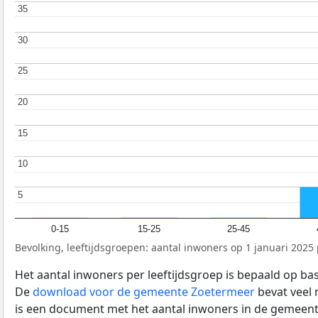
35
35
30
30
25
25
20
20
15
15
10
10
5
5
0-15
15-25
25-45
Bevolking, leeftijdsgroepen: aantal inwoners op 1 januari 2025 p
Het aantal inwoners per leeftijdsgroep is bepaald op ba
De
download voor de gemeente Zoetermeer
bevat veel 
is een document met het aantal inwoners in de gemeent