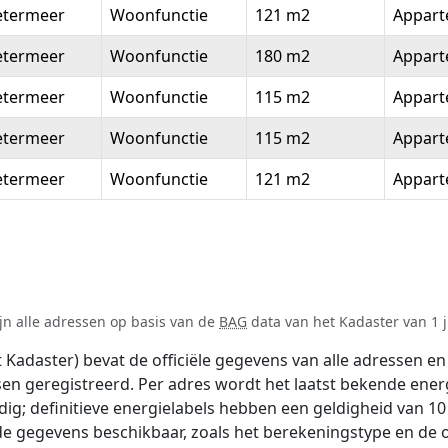
etermeer
Woonfunctie
121 m2
Appar
etermeer
Woonfunctie
180 m2
Appar
etermeer
Woonfunctie
115 m2
Appar
etermeer
Woonfunctie
115 m2
Appar
etermeer
Woonfunctie
121 m2
Appar
jn alle adressen op basis van de
BAG
data van het Kadaster van 1 j
adaster) bevat de officiële gegevens van alle adressen en 
tsen geregistreerd. Per adres wordt het laatst bekende ener
ldig; definitieve energielabels hebben een geldigheid van 1
de gegevens beschikbaar, zoals het berekeningstype en de