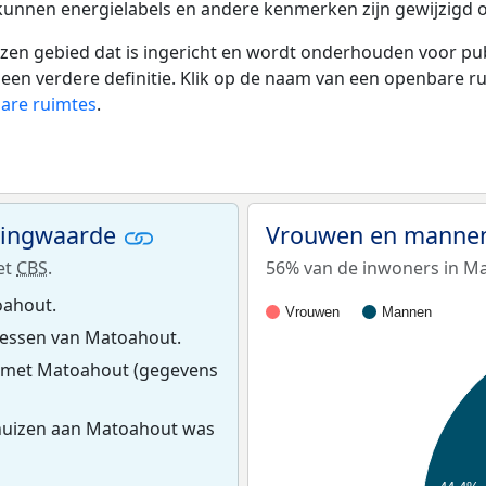
 kunnen energielabels en andere kenmerken zijn gewijzigd o
 gebied dat is ingericht en wordt onderhouden voor publie
or een verdere definitie. Klik op de naam van een openbare 
bare ruimtes
.
ningwaarde
Vrouwen en manne
et
CBS
.
56% van de inwoners in Ma
oahout.
Vrouwen
Mannen
essen van Matoahout.
s met Matoahout (gegevens
huizen aan Matoahout was