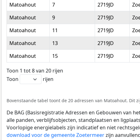
Matoahout
7
2719JD
Zo
Matoahout
9
2719JD
Zo
Matoahout
11
2719JD
Zo
Matoahout
13
2719JD
Zo
Matoahout
15
2719JD
Zo
Toon 1 tot 8 van 20 rijen
Toon
rijen
Bovenstaande tabel toont de 20 adressen van Matoahout. Dit zi
De BAG (Basisregistratie Adressen en Gebouwen van het K
alle panden, verblijfsobjecten, standplaatsen en ligplaa
Voorlopige energielabels zijn indicatief en niet rechtsge
download voor de gemeente Zoetermeer
zijn aanvullen