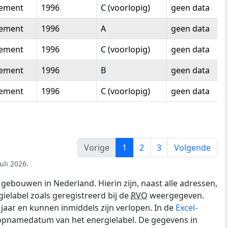
tement
1996
C (voorlopig)
geen data
tement
1996
A
geen data
tement
1996
C (voorlopig)
geen data
tement
1996
B
geen data
tement
1996
C (voorlopig)
geen data
Vorige
1
2
3
Volgende
uli 2026.
gebouwen in Nederland. Hierin zijn, naast alle adressen,
gielabel zoals geregistreerd bij de
RVO
weergegeven.
0 jaar en kunnen inmiddels zijn verlopen. In de
Excel-
 opnamedatum van het energielabel. De gegevens in