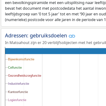
een bevolkingspiramide met een uitsplitsing naar leeftij
bevat het document met postcodedata het aantal inwone
leeftijdsgroep van ‘0 tot 5 jaar’ tot en met ‘90 jaar en oud
(numerieke) postcode voor alle jaren in de periode van 
Adressen: gebruiksdoelen
In Matoahout zijn er 20 verblijfsobjecten met het gebru
Bijeenkomstfunctie
Bijeenkomstfunctie
Celfunctie
Celfunctie
Gezondheidszorgfunctie
Gezondheidszorgfunctie
Industriefunctie
Industriefunctie
Kantoorfunctie
Kantoorfunctie
Logiesfunctie
Logiesfunctie