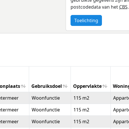
postcodedata van het
CBS
.
Toelichting
onplaats
Gebruiksdoel
Oppervlakte
Wonin
onplaats
Gebruiksdoel
Oppervlakte
Wonin
etermeer
Woonfunctie
115 m2
Appar
etermeer
Woonfunctie
115 m2
Appar
etermeer
Woonfunctie
115 m2
Appar