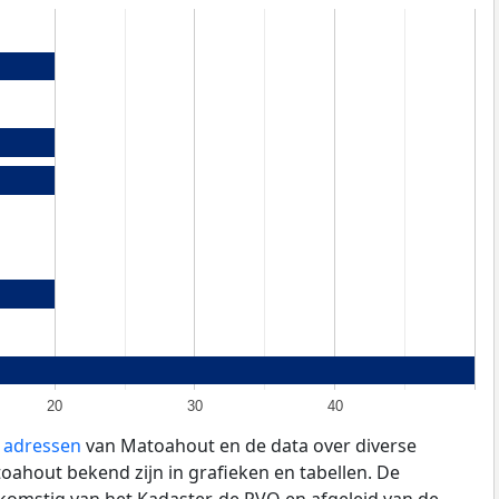
20
30
40
e adressen
van Matoahout en de data over diverse
ahout bekend zijn in grafieken en tabellen. De
fkomstig van het Kadaster, de
RVO
en afgeleid van de