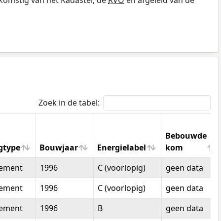
Zoek in de tabel:
Bebouwde
gtype
Bouwjaar
Energielabel
kom
gtype
Bouwjaar
Energielabel
Bebouwde
tement
1996
C (voorlopig)
geen data
kom
tement
1996
C (voorlopig)
geen data
tement
1996
B
geen data