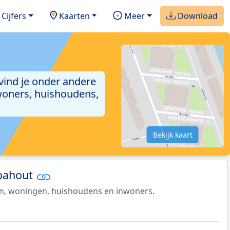
Cijfers
Kaarten
Meer
Download
 vind je onder andere
woners, huishoudens,
Bekijk kaart
toahout
en, woningen, huishoudens en inwoners.