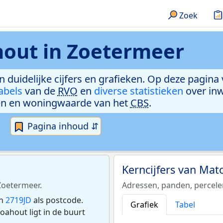
Zoek
out in Zoetermeer
n duidelijke cijfers en grafieken. Op deze pagina
abels
van de
RVO
en
diverse statistieken
over in
n en woningwaarde van het
CBS
.
Pagina inhoud ⇵
Kerncijfers van Ma
Zoetermeer.
Adressen, panden, percel
en
2719JD
als postcode.
Grafiek
Tabel
ahout ligt in de buurt