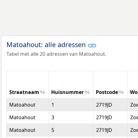
Matoahout: alle adressen
Tabel met alle 20 adressen van Matoahout.
Straatnaam
Huisnummer
Postcode
Wo
Straatnaam
Huisnummer
Postcode
Wo
Matoahout
1
2719JD
Zo
Matoahout
3
2719JD
Zo
Matoahout
5
2719JD
Zo