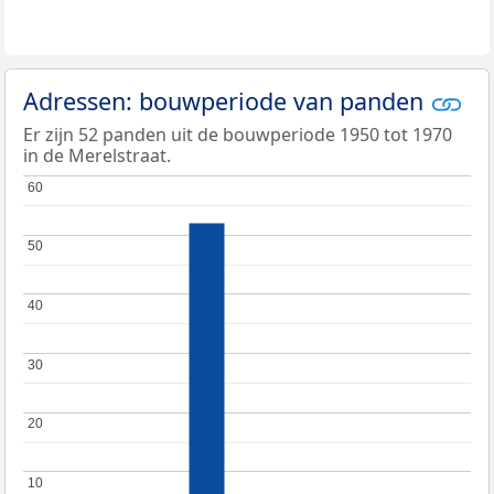
Adressen: bouwperiode van panden
Er zijn 52 panden uit de bouwperiode 1950 tot 1970
in de Merelstraat.
60
60
50
50
40
40
30
30
20
20
10
10