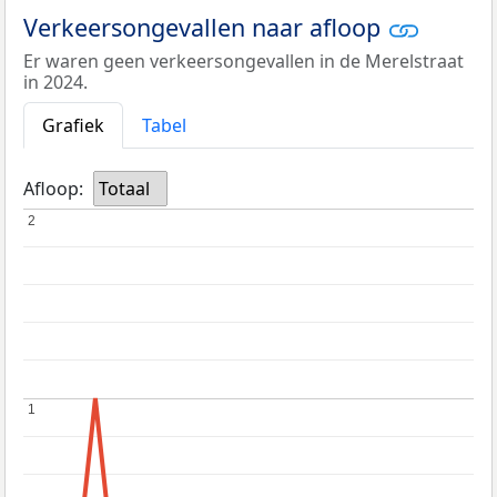
Verkeersongevallen naar afloop
Er waren geen verkeersongevallen in de Merelstraat
in 2024.
Grafiek
Tabel
Afloop:
Totaal
2
2
1
1