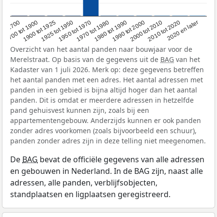
1950 tot 1970
1990 tot 2000
1900 tot 1925
2020 en later
1970 tot 1980
oor 1700
2000 tot 2010
1925 tot 1950
1980 tot 1990
1700 tot 1900
2010 tot 2020
Overzicht van het aantal panden naar bouwjaar voor de
Merelstraat. Op basis van de gegevens uit de
BAG
van het
Kadaster van 1 juli 2026. Merk op: deze gegevens betreffen
het aantal panden met een adres. Het aantal adressen met
panden in een gebied is bijna altijd hoger dan het aantal
panden. Dit is omdat er meerdere adressen in hetzelfde
pand gehuisvest kunnen zijn, zoals bij een
appartementengebouw. Anderzijds kunnen er ook panden
zonder adres voorkomen (zoals bijvoorbeeld een schuur),
panden zonder adres zijn in deze telling niet meegenomen.
De
BAG
bevat de officiële gegevens van alle adressen
en gebouwen in Nederland. In de BAG zijn, naast alle
adressen, alle panden, verblijfsobjecten,
standplaatsen en ligplaatsen geregistreerd.