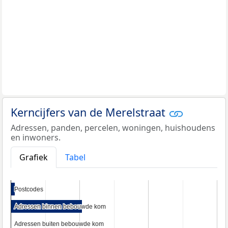
Kerncijfers van de Merelstraat
Adressen, panden, percelen, woningen, huishoudens
en inwoners.
Grafiek
Tabel
Postcodes
Postcodes
Adressen binnen bebouwde kom
Adressen binnen bebouwde kom
Adressen buiten bebouwde kom
Adressen buiten bebouwde kom