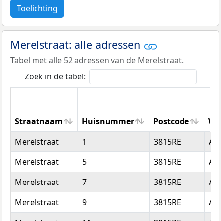
Toelichting
Merelstraat: alle adressen
Tabel met alle 52 adressen van de Merelstraat.
Zoek in de tabel:
Straatnaam
Huisnummer
Postcode
Wo
Straatnaam
Huisnummer
Postcode
Wo
Merelstraat
1
3815RE
Am
Merelstraat
5
3815RE
Am
Merelstraat
7
3815RE
Am
Merelstraat
9
3815RE
Am