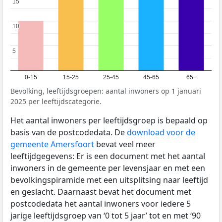
15
15
10
10
5
5
0-15
15-25
25-45
45-65
65+
Bevolking, leeftijdsgroepen: aantal inwoners op 1 januari
2025 per leeftijdscategorie.
Het aantal inwoners per leeftijdsgroep is bepaald op
basis van de postcodedata. De
download voor de
gemeente Amersfoort
bevat veel meer
leeftijdgegevens: Er is een document met het aantal
inwoners in de gemeente per levensjaar en met een
bevolkingspiramide met een uitsplitsing naar leeftijd
en geslacht. Daarnaast bevat het document met
postcodedata het aantal inwoners voor iedere 5
jarige leeftijdsgroep van ‘0 tot 5 jaar’ tot en met ‘90