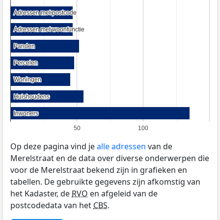
Adressen met postcode
Adressen met postcode
Adressen met woonfunctie
Adressen met woonfunctie
Panden
Panden
Percelen
Percelen
Woningen
Woningen
Huishoudens
Huishoudens
Inwoners
Inwoners
50
100
Op deze pagina vind je
alle adressen
van de
Merelstraat en de data over diverse onderwerpen die
voor de Merelstraat bekend zijn in grafieken en
tabellen. De gebruikte gegevens zijn afkomstig van
het Kadaster, de
RVO
en afgeleid van de
postcodedata van het
CBS
.