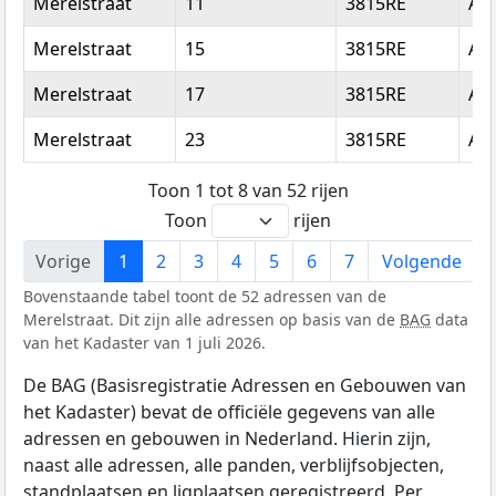
Merelstraat
11
3815RE
Am
Merelstraat
15
3815RE
Am
Merelstraat
17
3815RE
Am
Merelstraat
23
3815RE
Am
Toon 1 tot 8 van 52 rijen
Toon
rijen
Vorige
1
2
3
4
5
6
7
Volgende
Bovenstaande tabel toont de 52 adressen van de
Merelstraat. Dit zijn alle adressen op basis van de
BAG
data
van het Kadaster van 1 juli 2026.
De BAG (Basisregistratie Adressen en Gebouwen van
het Kadaster) bevat de officiële gegevens van alle
adressen en gebouwen in Nederland. Hierin zijn,
naast alle adressen, alle panden, verblijfsobjecten,
standplaatsen en ligplaatsen geregistreerd. Per