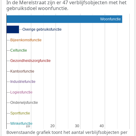
In de Merelstraat zijn er 47 verblijfsobjecten met het
gebruiksdoel woonfunctie.
Woonfunctie
Overige gebruiksfunctie
Overige gebruiksfunctie
Bijeenkomstfunctie
Bijeenkomstfunctie
Celfunctie
Celfunctie
Gezondheidszorgfunctie
Gezondheidszorgfunctie
Kantoorfunctie
Kantoorfunctie
Industriefunctie
Industriefunctie
Logiesfunctie
Logiesfunctie
Onderwijsfunctie
Onderwijsfunctie
Sportfunctie
Sportfunctie
Winkelfunctie
Winkelfunctie
10
10
20
20
30
30
40
40
Bovenstaande grafiek toont het aantal verblijfsobjecten per