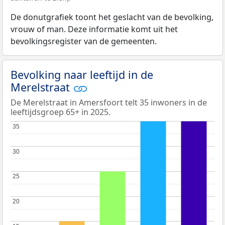
De donutgrafiek toont het geslacht van de bevolking,
vrouw of man. Deze informatie komt uit het
bevolkingsregister van de gemeenten.
Bevolking naar leeftijd in de
Merelstraat
De Merelstraat in Amersfoort telt 35 inwoners in de
leeftijdsgroep 65+ in 2025.
35
35
30
30
25
25
20
20