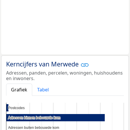
Kerncijfers van Merwede
Adressen, panden, percelen, woningen, huishoudens
en inwoners.
Grafiek
Tabel
Postcodes
Postcodes
Adressen binnen bebouwde kom
Adressen binnen bebouwde kom
Adressen buiten bebouwde kom
Adressen buiten bebouwde kom