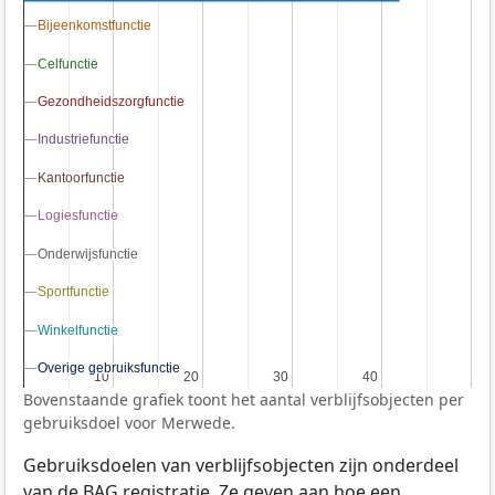
Bijeenkomstfunctie
Bijeenkomstfunctie
Celfunctie
Celfunctie
Gezondheidszorgfunctie
Gezondheidszorgfunctie
Industriefunctie
Industriefunctie
Kantoorfunctie
Kantoorfunctie
Logiesfunctie
Logiesfunctie
Onderwijsfunctie
Onderwijsfunctie
Sportfunctie
Sportfunctie
Winkelfunctie
Winkelfunctie
Overige gebruiksfunctie
Overige gebruiksfunctie
10
10
20
20
30
30
40
40
Bovenstaande grafiek toont het aantal verblijfsobjecten per
gebruiksdoel voor Merwede.
Gebruiksdoelen van verblijfsobjecten zijn onderdeel
van de
BAG
registratie. Ze geven aan hoe een