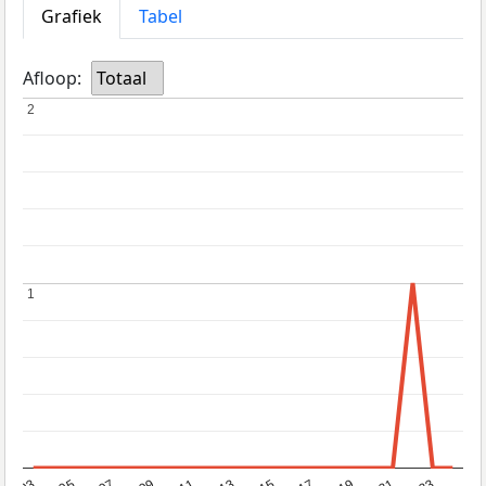
Grafiek
Tabel
Afloop:
Totaal
2
2
1
1