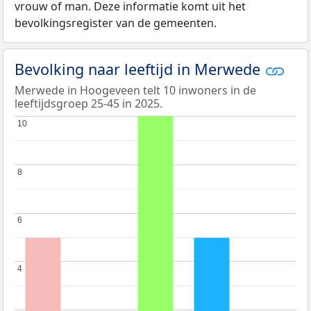
vrouw of man. Deze informatie komt uit het
bevolkingsregister van de gemeenten.
Bevolking naar leeftijd in Merwede
Merwede in Hoogeveen telt 10 inwoners in de
leeftijdsgroep 25-45 in 2025.
10
10
8
8
6
6
4
4