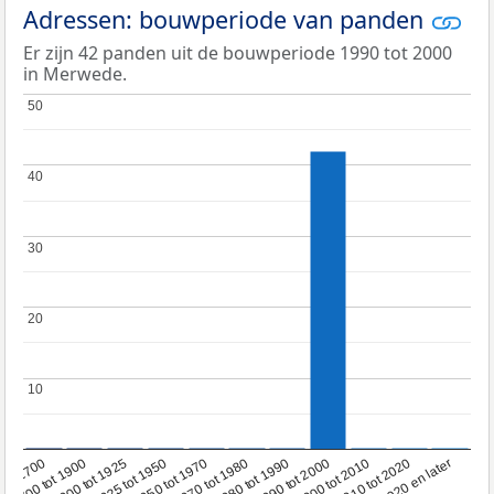
Adressen: bouwperiode van panden
Er zijn 42 panden uit de bouwperiode 1990 tot 2000
in Merwede.
50
50
40
40
30
30
20
20
10
10
1950 tot 1970
1990 tot 2000
1900 tot 1925
2020 en later
1970 tot 1980
oor 1700
2000 tot 2010
1925 tot 1950
1980 tot 1990
1700 tot 1900
2010 tot 2020