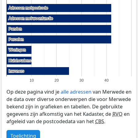
Adressen met postcode
Adressen met postcode
Adressen met woonfunctie
Adressen met woonfunctie
Panden
Panden
Percelen
Percelen
Woningen
Woningen
Huishoudens
Huishoudens
Inwoners
Inwoners
10
20
30
40
Op deze pagina vind je
alle adressen
van Merwede en
de data over diverse onderwerpen die voor Merwede
bekend zijn in grafieken en tabellen. De gebruikte
gegevens zijn afkomstig van het Kadaster, de
RVO
en
afgeleid van de postcodedata van het
CBS
.
Toelichting