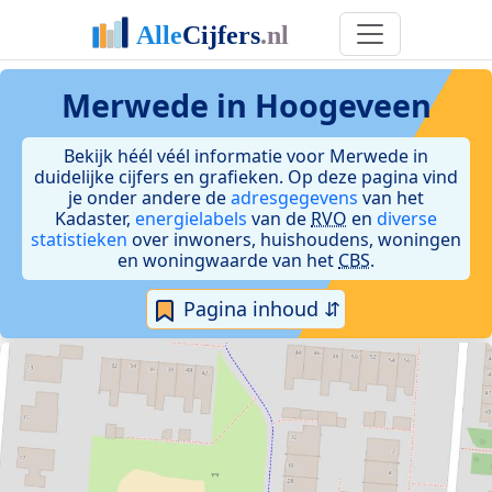
Merwede in Hoogeveen
Bekijk héél véél informatie voor Merwede in
duidelijke cijfers en grafieken. Op deze pagina vind
je onder andere de
adresgegevens
van het
Kadaster,
energielabels
van de
RVO
en
diverse
statistieken
over inwoners, huishoudens, woningen
en woningwaarde van het
CBS
.
Pagina inhoud ⇵