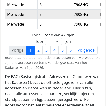
Merwede
6
7908HG
Ho
Merwede
7
7908HG
Ho
Merwede
8
7908HG
Ho
Toon 1 tot 8 van 42 rijen
Toon
rijen
Vorige
1
2
3
4
5
6
Volgende
Bovenstaande tabel toont de 42 adressen van Merwede. Dit
zijn alle adressen op basis van de
BAG
data van het
Kadaster van 1 juli 2026.
De BAG (Basisregistratie Adressen en Gebouwen van
het Kadaster) bevat de officiële gegevens van alle
adressen en gebouwen in Nederland. Hierin zijn,
naast alle adressen, alle panden, verblijfsobjecten,
standplaatsen en ligplaatsen geregistreerd. Per
adres wordt het laatst bekende energielabel zoals