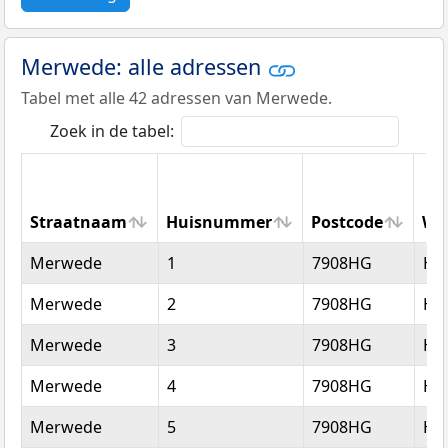
Merwede: alle adressen
Tabel met alle 42 adressen van Merwede.
Zoek in de tabel:
Straatnaam
Huisnummer
Postcode
Wo
Straatnaam
Huisnummer
Postcode
Wo
Merwede
1
7908HG
Ho
Merwede
2
7908HG
Ho
Merwede
3
7908HG
Ho
Merwede
4
7908HG
Ho
Merwede
5
7908HG
Ho