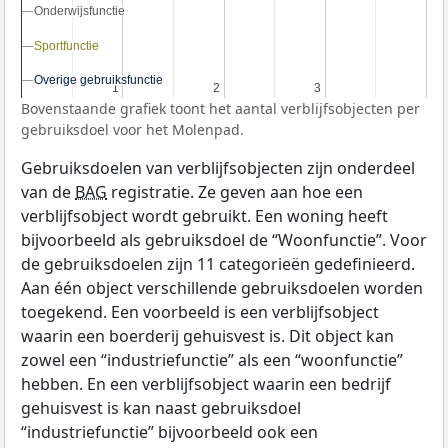
Onderwijsfunctie
Onderwijsfunctie
Sportfunctie
Sportfunctie
Overige gebruiksfunctie
Overige gebruiksfunctie
1
1
2
2
3
3
Bovenstaande grafiek toont het aantal verblijfsobjecten per
gebruiksdoel voor het Molenpad.
Gebruiksdoelen van verblijfsobjecten zijn onderdeel
van de
BAG
registratie. Ze geven aan hoe een
verblijfsobject wordt gebruikt. Een woning heeft
bijvoorbeeld als gebruiksdoel de “Woonfunctie”. Voor
de gebruiksdoelen zijn 11 categorieën gedefinieerd.
Aan één object verschillende gebruiksdoelen worden
toegekend. Een voorbeeld is een verblijfsobject
waarin een boerderij gehuisvest is. Dit object kan
zowel een “industriefunctie” als een “woonfunctie”
hebben. En een verblijfsobject waarin een bedrijf
gehuisvest is kan naast gebruiksdoel
“industriefunctie” bijvoorbeeld ook een