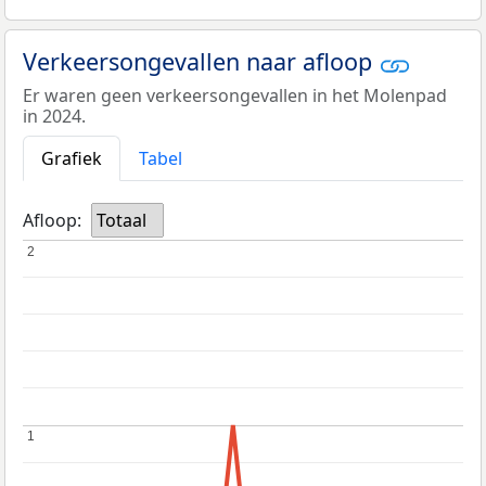
Verkeersongevallen naar afloop
Er waren geen verkeersongevallen in het Molenpad
in 2024.
Grafiek
Tabel
Afloop:
Totaal
2
2
1
1