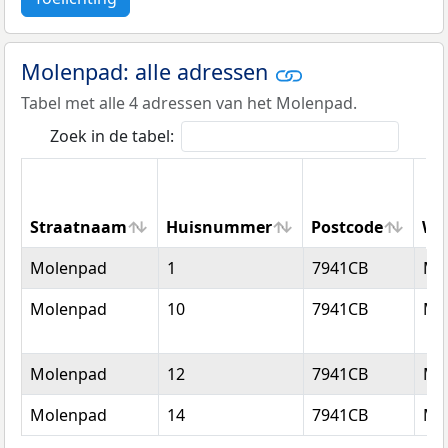
Molenpad: alle adressen
Tabel met alle 4 adressen van het Molenpad.
Zoek in de tabel:
Straatnaam
Huisnummer
Postcode
Wo
Straatnaam
Huisnummer
Postcode
Wo
Molenpad
1
7941CB
Me
Molenpad
10
7941CB
Me
Molenpad
12
7941CB
Me
Molenpad
14
7941CB
Me