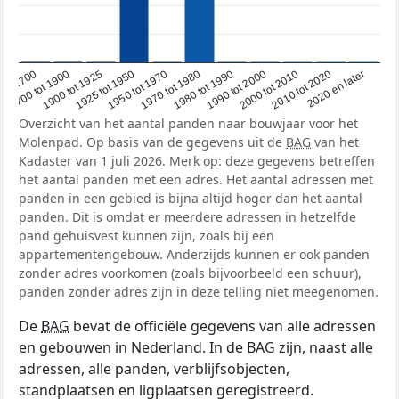
1950 tot 1970
1990 tot 2000
2020 en later
1900 tot 1925
1970 tot 1980
2000 tot 2010
oor 1700
1925 tot 1950
1980 tot 1990
2010 tot 2020
1700 tot 1900
Overzicht van het aantal panden naar bouwjaar voor het
Molenpad. Op basis van de gegevens uit de
BAG
van het
Kadaster van 1 juli 2026. Merk op: deze gegevens betreffen
het aantal panden met een adres. Het aantal adressen met
panden in een gebied is bijna altijd hoger dan het aantal
panden. Dit is omdat er meerdere adressen in hetzelfde
pand gehuisvest kunnen zijn, zoals bij een
appartementengebouw. Anderzijds kunnen er ook panden
zonder adres voorkomen (zoals bijvoorbeeld een schuur),
panden zonder adres zijn in deze telling niet meegenomen.
De
BAG
bevat de officiële gegevens van alle adressen
en gebouwen in Nederland. In de BAG zijn, naast alle
adressen, alle panden, verblijfsobjecten,
standplaatsen en ligplaatsen geregistreerd.