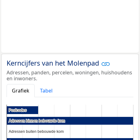
Kerncijfers van het Molenpad
Adressen, panden, percelen, woningen, huishoudens
en inwoners.
Grafiek
Tabel
Postcodes
Postcodes
Adressen binnen bebouwde kom
Adressen binnen bebouwde kom
Adressen buiten bebouwde kom
Adressen buiten bebouwde kom