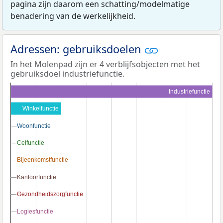
pagina zijn daarom een schatting/modelmatige
benadering van de werkelijkheid.
Adressen: gebruiksdoelen
In het Molenpad zijn er 4 verblijfsobjecten met het
gebruiksdoel industriefunctie.
Industriefunctie
Winkelfunctie
Woonfunctie
Woonfunctie
Celfunctie
Celfunctie
Bijeenkomstfunctie
Bijeenkomstfunctie
Kantoorfunctie
Kantoorfunctie
Gezondheidszorgfunctie
Gezondheidszorgfunctie
Logiesfunctie
Logiesfunctie