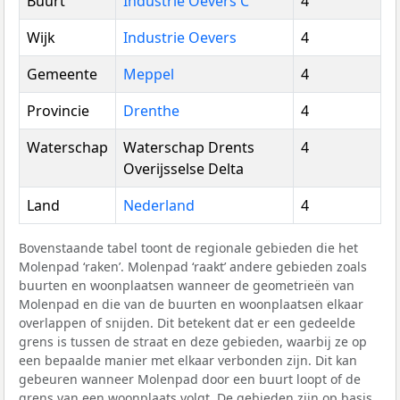
Buurt
Industrie Oevers C
4
Wijk
Industrie Oevers
4
Gemeente
Meppel
4
Provincie
Drenthe
4
Waterschap
Waterschap Drents
4
Overijsselse Delta
Land
Nederland
4
Bovenstaande tabel toont de regionale gebieden die het
Molenpad ‘raken’. Molenpad ‘raakt’ andere gebieden zoals
buurten en woonplaatsen wanneer de geometrieën van
Molenpad en die van de buurten en woonplaatsen elkaar
overlappen of snijden. Dit betekent dat er een gedeelde
grens is tussen de straat en deze gebieden, waarbij ze op
een bepaalde manier met elkaar verbonden zijn. Dit kan
gebeuren wanneer Molenpad door een buurt loopt of de
grens van een woonplaats volgt. De gebieden zijn op basis