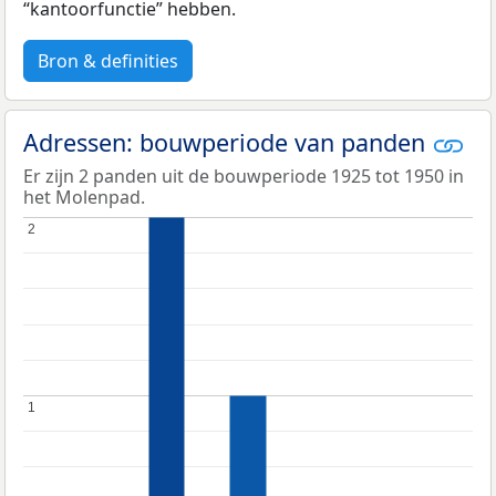
“kantoorfunctie” hebben.
Bron & definities
Adressen: bouwperiode van panden
Er zijn 2 panden uit de bouwperiode 1925 tot 1950 in
het Molenpad.
2
2
1
1