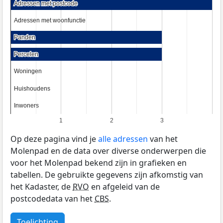
Adressen met postcode
Adressen met postcode
Adressen met woonfunctie
Adressen met woonfunctie
Panden
Panden
Percelen
Percelen
Woningen
Woningen
Huishoudens
Huishoudens
Inwoners
Inwoners
1
2
3
Op deze pagina vind je
alle adressen
van het
Molenpad en de data over diverse onderwerpen die
voor het Molenpad bekend zijn in grafieken en
tabellen. De gebruikte gegevens zijn afkomstig van
het Kadaster, de
RVO
en afgeleid van de
postcodedata van het
CBS
.
Toelichting