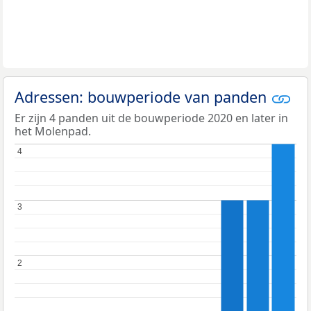
Adressen: bouwperiode van panden
Er zijn 4 panden uit de bouwperiode 2020 en later in
het Molenpad.
4
4
3
3
2
2