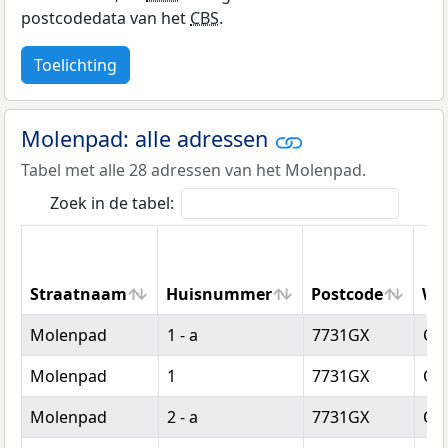
postcodedata van het
CBS
.
Toelichting
Molenpad: alle adressen
Tabel met alle 28 adressen van het Molenpad.
Zoek in de tabel:
Straatnaam
Huisnummer
Postcode
Wo
Straatnaam
Huisnummer
Postcode
Wo
Molenpad
1 - a
7731GX
Om
Molenpad
1
7731GX
Om
Molenpad
2 - a
7731GX
Om