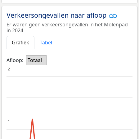
Verkeersongevallen naar afloop
Er waren geen verkeersongevallen in het Molenpad
in 2024.
Grafiek
Tabel
Afloop:
Totaal
2
2
1
1