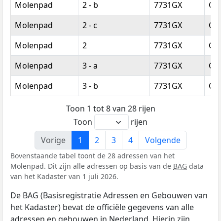
Molenpad
2 - b
7731GX
Om
Molenpad
2 - c
7731GX
Om
Molenpad
2
7731GX
Om
Molenpad
3 - a
7731GX
Om
Molenpad
3 - b
7731GX
Om
Toon 1 tot 8 van 28 rijen
Toon
rijen
Vorige
1
2
3
4
Volgende
Bovenstaande tabel toont de 28 adressen van het
Molenpad. Dit zijn alle adressen op basis van de
BAG
data
van het Kadaster van 1 juli 2026.
De BAG (Basisregistratie Adressen en Gebouwen van
het Kadaster) bevat de officiële gegevens van alle
adressen en gebouwen in Nederland. Hierin zijn,