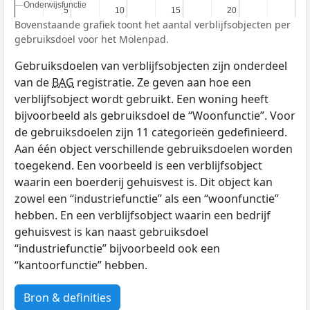
Onderwijsfunctie
Onderwijsfunctie
5
5
10
10
15
15
20
20
Bovenstaande grafiek toont het aantal verblijfsobjecten per
gebruiksdoel voor het Molenpad.
Gebruiksdoelen van verblijfsobjecten zijn onderdeel
van de
BAG
registratie. Ze geven aan hoe een
verblijfsobject wordt gebruikt. Een woning heeft
bijvoorbeeld als gebruiksdoel de “Woonfunctie”. Voor
de gebruiksdoelen zijn 11 categorieën gedefinieerd.
Aan één object verschillende gebruiksdoelen worden
toegekend. Een voorbeeld is een verblijfsobject
waarin een boerderij gehuisvest is. Dit object kan
zowel een “industriefunctie” als een “woonfunctie”
hebben. En een verblijfsobject waarin een bedrijf
gehuisvest is kan naast gebruiksdoel
“industriefunctie” bijvoorbeeld ook een
“kantoorfunctie” hebben.
Bron & definities