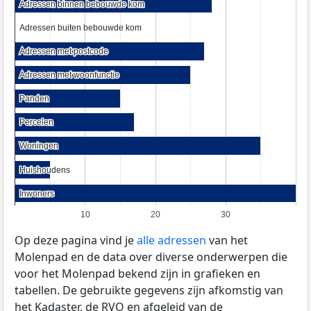
Adressen binnen bebouwde kom
Adressen binnen bebouwde kom
Adressen buiten bebouwde kom
Adressen buiten bebouwde kom
Adressen met postcode
Adressen met postcode
Adressen met woonfunctie
Adressen met woonfunctie
Panden
Panden
Percelen
Percelen
Woningen
Woningen
Huishoudens
Huishoudens
Inwoners
Inwoners
10
20
30
Op deze pagina vind je
alle adressen
van het
Molenpad en de data over diverse onderwerpen die
voor het Molenpad bekend zijn in grafieken en
tabellen. De gebruikte gegevens zijn afkomstig van
het Kadaster, de
RVO
en afgeleid van de