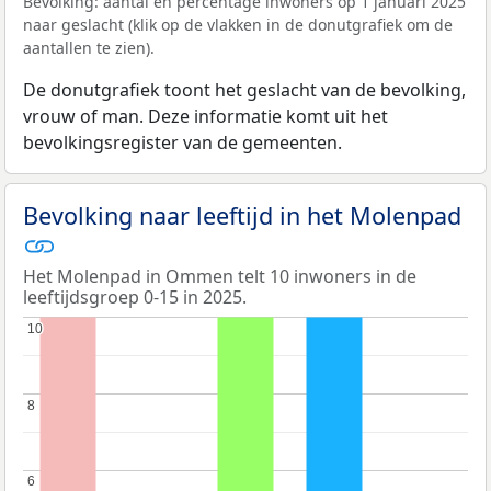
Bevolking: aantal en percentage inwoners op 1 januari 2025
naar geslacht (klik op de vlakken in de donutgrafiek om de
aantallen te zien).
De donutgrafiek toont het geslacht van de bevolking,
vrouw of man. Deze informatie komt uit het
bevolkingsregister van de gemeenten.
Bevolking naar leeftijd in het Molenpad
Het Molenpad in Ommen telt 10 inwoners in de
leeftijdsgroep 0-15 in 2025.
10
10
8
8
6
6