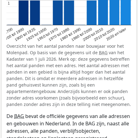
1
1
1950 tot 1970
1990 tot 2000
1900 tot 1925
2020 en later
1970 tot 1980
oor 1700
2000 tot 2010
1925 tot 1950
1980 tot 1990
1700 tot 1900
2010 tot 2020
Overzicht van het aantal panden naar bouwjaar voor het
Molenpad. Op basis van de gegevens uit de
BAG
van het
Kadaster van 1 juli 2026. Merk op: deze gegevens betreffen
het aantal panden met een adres. Het aantal adressen met
panden in een gebied is bijna altijd hoger dan het aantal
panden. Dit is omdat er meerdere adressen in hetzelfde
pand gehuisvest kunnen zijn, zoals bij een
appartementengebouw. Anderzijds kunnen er ook panden
zonder adres voorkomen (zoals bijvoorbeeld een schuur),
panden zonder adres zijn in deze telling niet meegenomen.
De
BAG
bevat de officiële gegevens van alle adressen
en gebouwen in Nederland. In de BAG zijn, naast alle
adressen, alle panden, verblijfsobjecten,