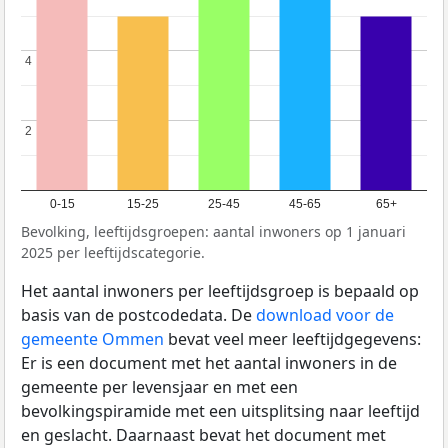
4
4
2
2
0-15
15-25
25-45
45-65
65+
Bevolking, leeftijdsgroepen: aantal inwoners op 1 januari
2025 per leeftijdscategorie.
Het aantal inwoners per leeftijdsgroep is bepaald op
basis van de postcodedata. De
download voor de
gemeente Ommen
bevat veel meer leeftijdgegevens:
Er is een document met het aantal inwoners in de
gemeente per levensjaar en met een
bevolkingspiramide met een uitsplitsing naar leeftijd
en geslacht. Daarnaast bevat het document met