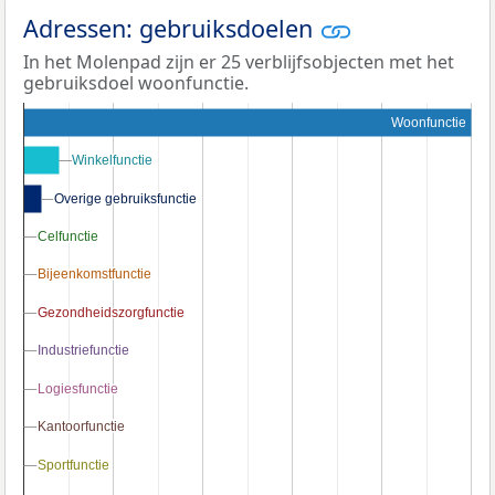
Adressen: gebruiksdoelen
In het Molenpad zijn er 25 verblijfsobjecten met het
gebruiksdoel woonfunctie.
Woonfunctie
Winkelfunctie
Winkelfunctie
Overige gebruiksfunctie
Overige gebruiksfunctie
Celfunctie
Celfunctie
Bijeenkomstfunctie
Bijeenkomstfunctie
Gezondheidszorgfunctie
Gezondheidszorgfunctie
Industriefunctie
Industriefunctie
Logiesfunctie
Logiesfunctie
Kantoorfunctie
Kantoorfunctie
Sportfunctie
Sportfunctie