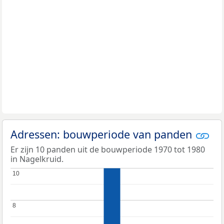
Adressen: bouwperiode van panden
Er zijn 10 panden uit de bouwperiode 1970 tot 1980
in Nagelkruid.
10
10
8
8