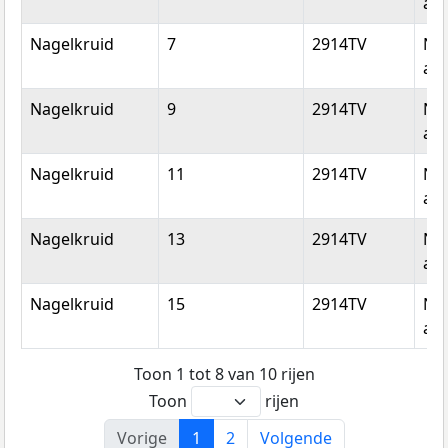
aan
Nagelkruid
7
2914TV
Ni
aan
Nagelkruid
9
2914TV
Ni
aan
Nagelkruid
11
2914TV
Ni
aan
Nagelkruid
13
2914TV
Ni
aan
Nagelkruid
15
2914TV
Ni
aan
Toon 1 tot 8 van 10 rijen
Toon
rijen
Vorige
1
2
Volgende