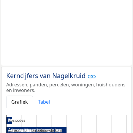
Kerncijfers van Nagelkruid
Adressen, panden, percelen, woningen, huishoudens
en inwoners.
Grafiek
Tabel
Postcodes
Postcodes
Adressen binnen bebouwde kom
Adressen binnen bebouwde kom