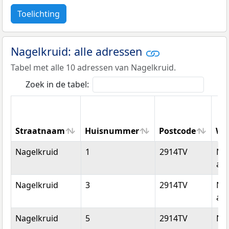
Toelichting
Nagelkruid: alle adressen
Tabel met alle 10 adressen van Nagelkruid.
Zoek in de tabel:
Straatnaam
Huisnummer
Postcode
Wo
Straatnaam
Huisnummer
Postcode
Wo
Nagelkruid
1
2914TV
Ni
aan
Nagelkruid
3
2914TV
Ni
aan
Nagelkruid
5
2914TV
Ni