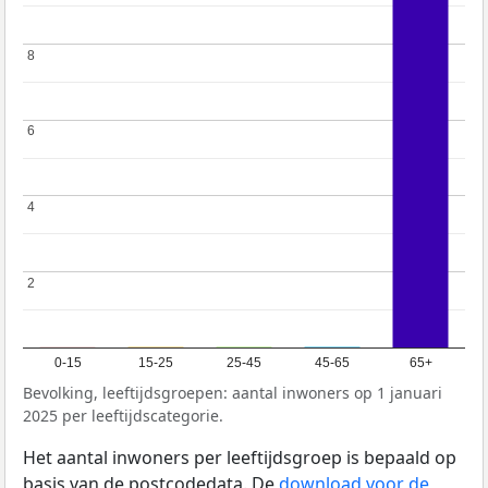
8
8
6
6
4
4
2
2
0-15
15-25
25-45
45-65
65+
Bevolking, leeftijdsgroepen: aantal inwoners op 1 januari
2025 per leeftijdscategorie.
Het aantal inwoners per leeftijdsgroep is bepaald op
basis van de postcodedata. De
download voor de