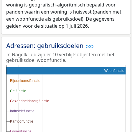
woning is geografisch-algoritmisch bepaald voor
panden waarin een woning is huisvest (panden met
een woonfunctie als gebruiksdoel). De gegevens
gelden voor de situatie op 1 juli 2026.
Adressen: gebruiksdoelen
In Nagelkruid zijn er 10 verblijfsobjecten met het
gebruiksdoel woonfunctie.
Woonfunctie
Bijeenkomstfunctie
Bijeenkomstfunctie
Celfunctie
Celfunctie
Gezondheidszorgfunctie
Gezondheidszorgfunctie
Industriefunctie
Industriefunctie
Kantoorfunctie
Kantoorfunctie
Logiesfunctie
Logiesfunctie