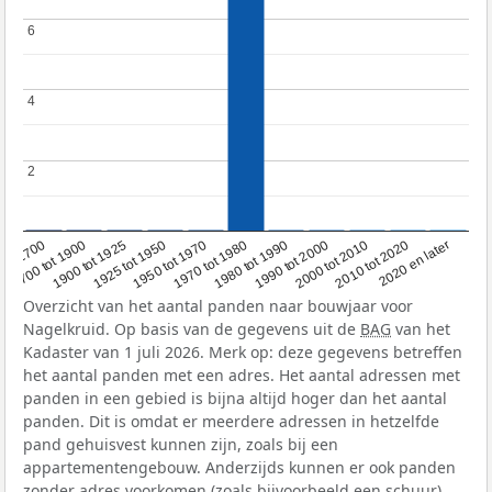
6
6
4
4
2
2
1950 tot 1970
1990 tot 2000
1900 tot 1925
2020 en later
1970 tot 1980
oor 1700
2000 tot 2010
1925 tot 1950
1980 tot 1990
1700 tot 1900
2010 tot 2020
Overzicht van het aantal panden naar bouwjaar voor
Nagelkruid. Op basis van de gegevens uit de
BAG
van het
Kadaster van 1 juli 2026. Merk op: deze gegevens betreffen
het aantal panden met een adres. Het aantal adressen met
panden in een gebied is bijna altijd hoger dan het aantal
panden. Dit is omdat er meerdere adressen in hetzelfde
pand gehuisvest kunnen zijn, zoals bij een
appartementengebouw. Anderzijds kunnen er ook panden
zonder adres voorkomen (zoals bijvoorbeeld een schuur),