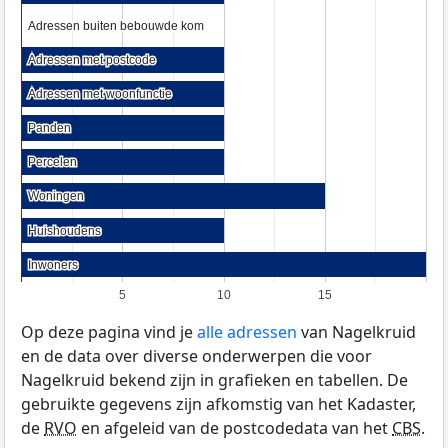
Adressen buiten bebouwde kom
Adressen buiten bebouwde kom
Adressen met postcode
Adressen met postcode
Adressen met woonfunctie
Adressen met woonfunctie
Panden
Panden
Percelen
Percelen
Woningen
Woningen
Huishoudens
Huishoudens
Inwoners
Inwoners
5
10
15
Op deze pagina vind je
alle adressen
van Nagelkruid
en de data over diverse onderwerpen die voor
Nagelkruid bekend zijn in grafieken en tabellen. De
gebruikte gegevens zijn afkomstig van het Kadaster,
de
RVO
en afgeleid van de postcodedata van het
CBS
.