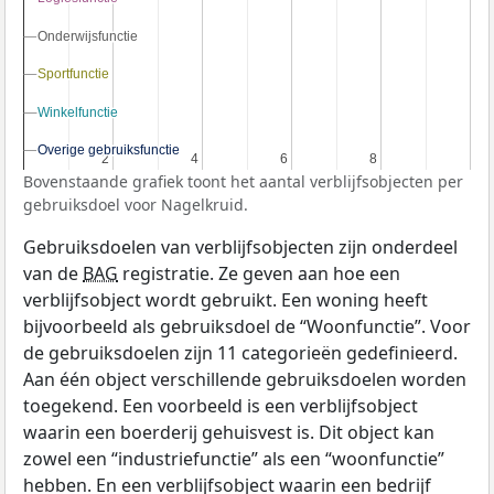
Onderwijsfunctie
Onderwijsfunctie
Sportfunctie
Sportfunctie
Winkelfunctie
Winkelfunctie
Overige gebruiksfunctie
Overige gebruiksfunctie
2
2
4
4
6
6
8
8
Bovenstaande grafiek toont het aantal verblijfsobjecten per
gebruiksdoel voor Nagelkruid.
Gebruiksdoelen van verblijfsobjecten zijn onderdeel
van de
BAG
registratie. Ze geven aan hoe een
verblijfsobject wordt gebruikt. Een woning heeft
bijvoorbeeld als gebruiksdoel de “Woonfunctie”. Voor
de gebruiksdoelen zijn 11 categorieën gedefinieerd.
Aan één object verschillende gebruiksdoelen worden
toegekend. Een voorbeeld is een verblijfsobject
waarin een boerderij gehuisvest is. Dit object kan
zowel een “industriefunctie” als een “woonfunctie”
hebben. En een verblijfsobject waarin een bedrijf