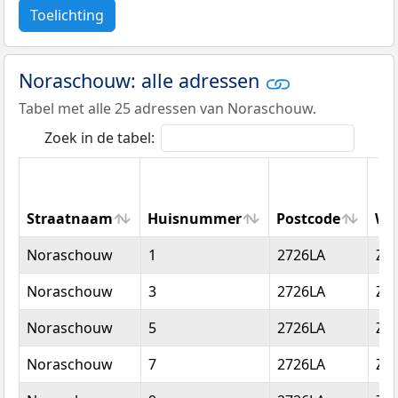
Toelichting
Noraschouw: alle adressen
Tabel met alle 25 adressen van Noraschouw.
Zoek in de tabel:
Straatnaam
Huisnummer
Postcode
Wo
Straatnaam
Huisnummer
Postcode
Wo
Noraschouw
1
2726LA
Zo
Noraschouw
3
2726LA
Zo
Noraschouw
5
2726LA
Zo
Noraschouw
7
2726LA
Zo