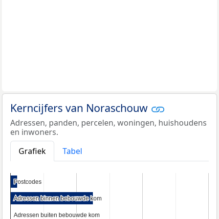
Kerncijfers van Noraschouw
Adressen, panden, percelen, woningen, huishoudens
en inwoners.
Grafiek
Tabel
Postcodes
Postcodes
Adressen binnen bebouwde kom
Adressen binnen bebouwde kom
Adressen buiten bebouwde kom
Adressen buiten bebouwde kom