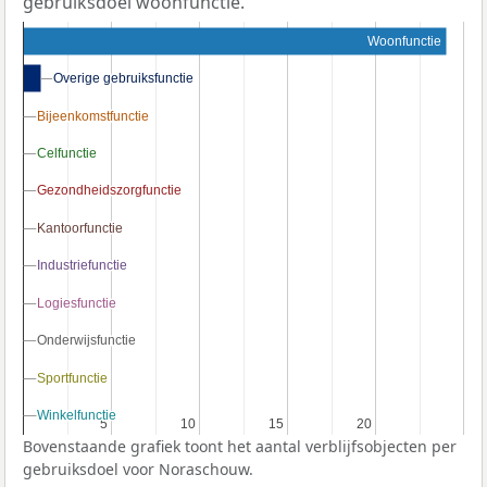
gebruiksdoel woonfunctie.
Woonfunctie
Overige gebruiksfunctie
Overige gebruiksfunctie
Bijeenkomstfunctie
Bijeenkomstfunctie
Celfunctie
Celfunctie
Gezondheidszorgfunctie
Gezondheidszorgfunctie
Kantoorfunctie
Kantoorfunctie
Industriefunctie
Industriefunctie
Logiesfunctie
Logiesfunctie
Onderwijsfunctie
Onderwijsfunctie
Sportfunctie
Sportfunctie
Winkelfunctie
Winkelfunctie
5
5
10
10
15
15
20
20
Bovenstaande grafiek toont het aantal verblijfsobjecten per
gebruiksdoel voor Noraschouw.