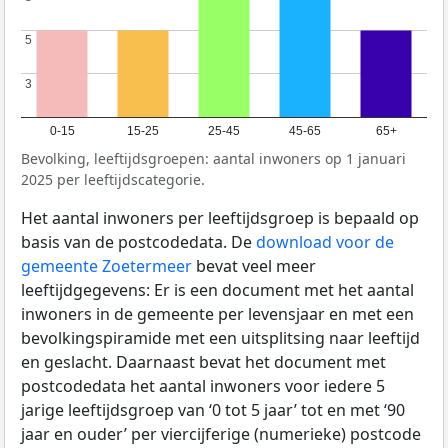
5
5
3
3
0-15
15-25
25-45
45-65
65+
Bevolking, leeftijdsgroepen: aantal inwoners op 1 januari
2025 per leeftijdscategorie.
Het aantal inwoners per leeftijdsgroep is bepaald op
basis van de postcodedata. De
download voor de
gemeente Zoetermeer
bevat veel meer
leeftijdgegevens: Er is een document met het aantal
inwoners in de gemeente per levensjaar en met een
bevolkingspiramide met een uitsplitsing naar leeftijd
en geslacht. Daarnaast bevat het document met
postcodedata het aantal inwoners voor iedere 5
jarige leeftijdsgroep van ‘0 tot 5 jaar’ tot en met ‘90
jaar en ouder’ per viercijferige (numerieke) postcode