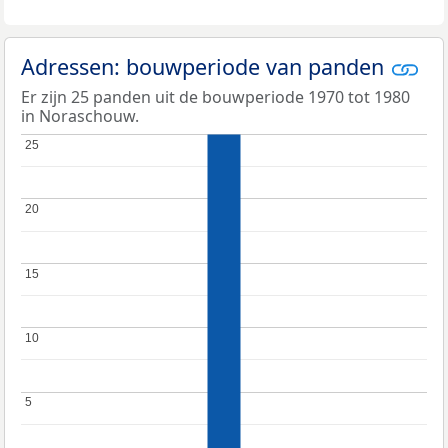
Adressen: bouwperiode van panden
Er zijn 25 panden uit de bouwperiode 1970 tot 1980
in Noraschouw.
25
25
20
20
15
15
10
10
5
5