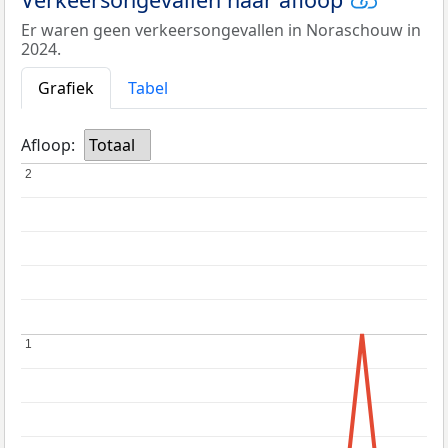
Er waren geen verkeersongevallen in Noraschouw in
2024.
Grafiek
Tabel
Afloop:
Totaal
2
2
1
1