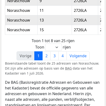
Noraschouw
9
2726LA
Zo
Noraschouw
11
2726LA
Zo
Noraschouw
13
2726LA
Zo
Noraschouw
15
2726LA
Zo
Toon 1 tot 8 van 25 rijen
Toon
rijen
Vorige
1
2
3
4
Volgende
Bovenstaande tabel toont de 25 adressen van Noraschouw.
Dit zijn alle adressen op basis van de
BAG
data van het
Kadaster van 1 juli 2026.
De BAG (Basisregistratie Adressen en Gebouwen van
het Kadaster) bevat de officiële gegevens van alle
adressen en gebouwen in Nederland. Hierin zijn,
naast alle adressen, alle panden, verblijfsobjecten,
standplaatsen en ligplaatsen geregistreerd. Per