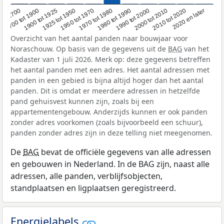
1950 tot 1970
1990 tot 2000
1900 tot 1925
2020 en later
1970 tot 1980
oor 1700
2000 tot 2010
1925 tot 1950
1980 tot 1990
1700 tot 1900
2010 tot 2020
Overzicht van het aantal panden naar bouwjaar voor
Noraschouw. Op basis van de gegevens uit de
BAG
van het
Kadaster van 1 juli 2026. Merk op: deze gegevens betreffen
het aantal panden met een adres. Het aantal adressen met
panden in een gebied is bijna altijd hoger dan het aantal
panden. Dit is omdat er meerdere adressen in hetzelfde
pand gehuisvest kunnen zijn, zoals bij een
appartementengebouw. Anderzijds kunnen er ook panden
zonder adres voorkomen (zoals bijvoorbeeld een schuur),
panden zonder adres zijn in deze telling niet meegenomen.
De
BAG
bevat de officiële gegevens van alle adressen
en gebouwen in Nederland. In de BAG zijn, naast alle
adressen, alle panden, verblijfsobjecten,
standplaatsen en ligplaatsen geregistreerd.
Energielabels