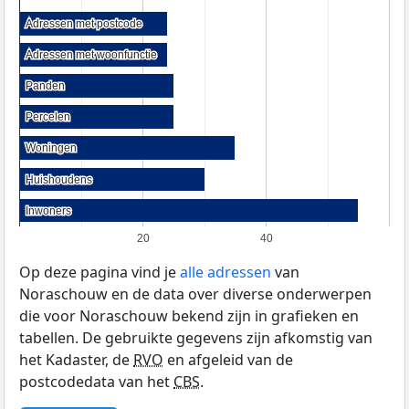
Adressen met postcode
Adressen met postcode
Adressen met woonfunctie
Adressen met woonfunctie
Panden
Panden
Percelen
Percelen
Woningen
Woningen
Huishoudens
Huishoudens
Inwoners
Inwoners
20
40
Op deze pagina vind je
alle adressen
van
Noraschouw en de data over diverse onderwerpen
die voor Noraschouw bekend zijn in grafieken en
tabellen. De gebruikte gegevens zijn afkomstig van
het Kadaster, de
RVO
en afgeleid van de
postcodedata van het
CBS
.