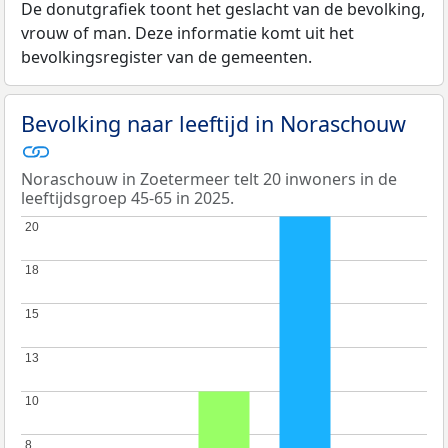
De donutgrafiek toont het geslacht van de bevolking,
vrouw of man. Deze informatie komt uit het
bevolkingsregister van de gemeenten.
Bevolking naar leeftijd in Noraschouw
Noraschouw in Zoetermeer telt 20 inwoners in de
leeftijdsgroep 45-65 in 2025.
20
20
18
18
15
15
13
13
10
10
8
8