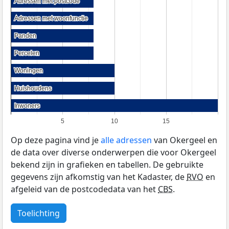
Adressen met postcode
Adressen met postcode
Adressen met woonfunctie
Adressen met woonfunctie
Panden
Panden
Percelen
Percelen
Woningen
Woningen
Huishoudens
Huishoudens
Inwoners
Inwoners
5
10
15
Op deze pagina vind je
alle adressen
van Okergeel en
de data over diverse onderwerpen die voor Okergeel
bekend zijn in grafieken en tabellen. De gebruikte
gegevens zijn afkomstig van het Kadaster, de
RVO
en
afgeleid van de postcodedata van het
CBS
.
Toelichting