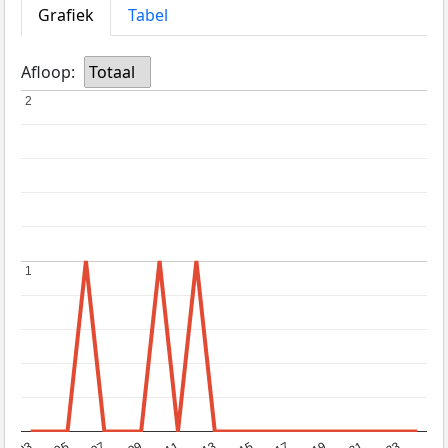
Grafiek
Tabel
Afloop:
Totaal
2
2
1
1