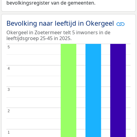
bevolkingsregister van de gemeenten.
Bevolking naar leeftijd in Okergeel
Okergeel in Zoetermeer telt 5 inwoners in de
leeftijdsgroep 25-45 in 2025.
5
5
4
4
3
3
2
2
1
1