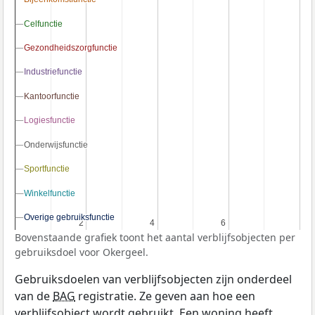
Celfunctie
Celfunctie
Gezondheidszorgfunctie
Gezondheidszorgfunctie
Industriefunctie
Industriefunctie
Kantoorfunctie
Kantoorfunctie
Logiesfunctie
Logiesfunctie
Onderwijsfunctie
Onderwijsfunctie
Sportfunctie
Sportfunctie
Winkelfunctie
Winkelfunctie
Overige gebruiksfunctie
Overige gebruiksfunctie
2
2
4
4
6
6
Bovenstaande grafiek toont het aantal verblijfsobjecten per
gebruiksdoel voor Okergeel.
Gebruiksdoelen van verblijfsobjecten zijn onderdeel
van de
BAG
registratie. Ze geven aan hoe een
verblijfsobject wordt gebruikt. Een woning heeft