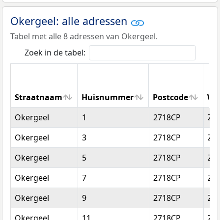
Okergeel: alle adressen
Tabel met alle 8 adressen van Okergeel.
Zoek in de tabel:
Straatnaam
Huisnummer
Postcode
Wo
Straatnaam
Huisnummer
Postcode
Wo
Okergeel
1
2718CP
Zo
Okergeel
3
2718CP
Zo
Okergeel
5
2718CP
Zo
Okergeel
7
2718CP
Zo
Okergeel
9
2718CP
Zo
Okergeel
11
2718CP
Zo