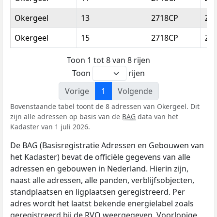
Okergeel
13
2718CP
Zo
Okergeel
15
2718CP
Zo
Toon 1 tot 8 van 8 rijen
Toon
rijen
Vorige
1
Volgende
Bovenstaande tabel toont de 8 adressen van Okergeel. Dit
zijn alle adressen op basis van de
BAG
data van het
Kadaster van 1 juli 2026.
De BAG (Basisregistratie Adressen en Gebouwen van
het Kadaster) bevat de officiële gegevens van alle
adressen en gebouwen in Nederland. Hierin zijn,
naast alle adressen, alle panden, verblijfsobjecten,
standplaatsen en ligplaatsen geregistreerd. Per
adres wordt het laatst bekende energielabel zoals
geregistreerd bij de
RVO
weergegeven. Voorlopige