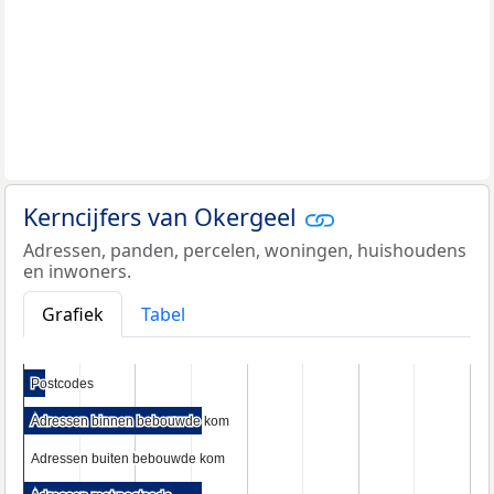
Kerncijfers van Okergeel
Adressen, panden, percelen, woningen, huishoudens
en inwoners.
Grafiek
Tabel
Postcodes
Postcodes
Adressen binnen bebouwde kom
Adressen binnen bebouwde kom
Adressen buiten bebouwde kom
Adressen buiten bebouwde kom