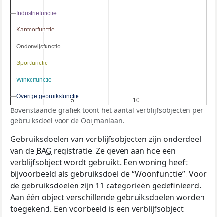
Industriefunctie
Industriefunctie
Kantoorfunctie
Kantoorfunctie
Onderwijsfunctie
Onderwijsfunctie
Sportfunctie
Sportfunctie
Winkelfunctie
Winkelfunctie
Overige gebruiksfunctie
Overige gebruiksfunctie
5
5
10
10
Bovenstaande grafiek toont het aantal verblijfsobjecten per
gebruiksdoel voor de Ooijmanlaan.
Gebruiksdoelen van verblijfsobjecten zijn onderdeel
van de
BAG
registratie. Ze geven aan hoe een
verblijfsobject wordt gebruikt. Een woning heeft
bijvoorbeeld als gebruiksdoel de “Woonfunctie”. Voor
de gebruiksdoelen zijn 11 categorieën gedefinieerd.
Aan één object verschillende gebruiksdoelen worden
toegekend. Een voorbeeld is een verblijfsobject