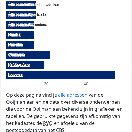
Adressen buiten bebouwde kom
Adressen buiten bebouwde kom
Adressen met postcode
Adressen met postcode
Adressen met woonfunctie
Adressen met woonfunctie
Panden
Panden
Percelen
Percelen
Woningen
Woningen
Huishoudens
Huishoudens
Inwoners
Inwoners
20
40
Op deze pagina vind je
alle adressen
van de
Ooijmanlaan en de data over diverse onderwerpen
die voor de Ooijmanlaan bekend zijn in grafieken en
tabellen. De gebruikte gegevens zijn afkomstig van
het Kadaster, de
RVO
en afgeleid van de
postcodedata van het
CBS
.