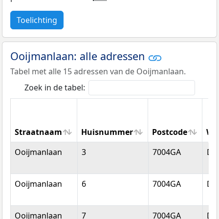
Toelichting
Ooijmanlaan: alle adressen
Tabel met alle 15 adressen van de Ooijmanlaan.
Zoek in de tabel:
Straatnaam
Huisnummer
Postcode
Wo
Straatnaam
Huisnummer
Postcode
Wo
Ooijmanlaan
3
7004GA
Do
Ooijmanlaan
6
7004GA
Do
Ooijmanlaan
7
7004GA
Do