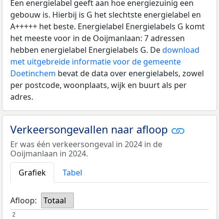
Een energielabel geeft aan hoe energiezuinig een
gebouw is. Hierbij is G het slechtste energielabel en
A+++++ het beste. Energielabel Energielabels G komt
het meeste voor in de Ooijmanlaan: 7 adressen
hebben energielabel Energielabels G. De
download
met uitgebreide informatie voor de gemeente
Doetinchem
bevat de data over energielabels, zowel
per postcode, woonplaats, wijk en buurt als per
adres.
Verkeersongevallen naar afloop
Er was één verkeersongeval in 2024 in de
Ooijmanlaan in 2024.
Grafiek
Tabel
Afloop:
Totaal
2
2