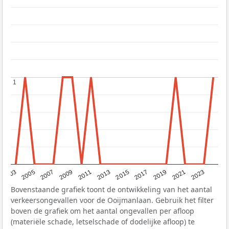
1
1
2017
2023
2007
2013
2019
2003
2009
2015
2021
2005
2011
Bovenstaande grafiek toont de ontwikkeling van het aantal
verkeersongevallen voor de Ooijmanlaan. Gebruik het filter
boven de grafiek om het aantal ongevallen per afloop
(materiële schade, letselschade of dodelijke afloop) te