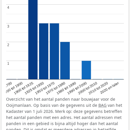
4
4
3
3
2
2
1
1
1950 tot 1970
1990 tot 2000
1900 tot 1925
2020 en later
1970 tot 1980
oor 1700
2000 tot 2010
1925 tot 1950
1980 tot 1990
1700 tot 1900
2010 tot 2020
Overzicht van het aantal panden naar bouwjaar voor de
Ooijmanlaan. Op basis van de gegevens uit de
BAG
van het
Kadaster van 1 juli 2026. Merk op: deze gegevens betreffen
het aantal panden met een adres. Het aantal adressen met
panden in een gebied is bijna altijd hoger dan het aantal
panden. Dit is omdat er meerdere adressen in hetzelfde