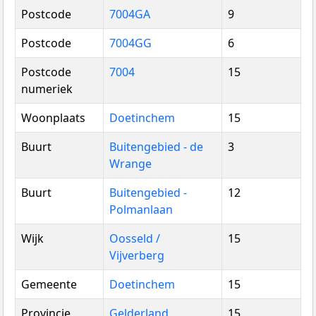
Postcode
7004GA
9
Postcode
7004GG
6
Postcode
7004
15
numeriek
Woonplaats
Doetinchem
15
Buurt
Buitengebied - de
3
Wrange
Buurt
Buitengebied -
12
Polmanlaan
Wijk
Oosseld /
15
Vijverberg
Gemeente
Doetinchem
15
Provincie
Gelderland
15