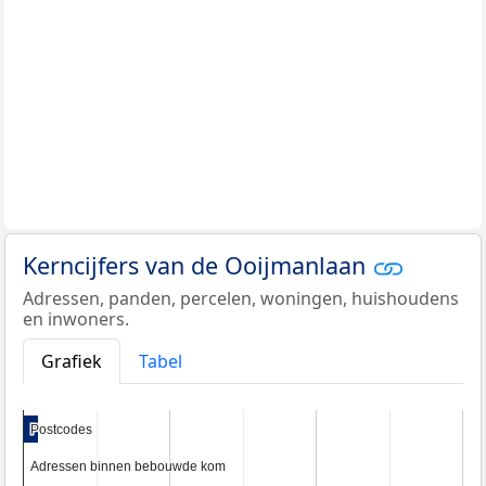
Kerncijfers van de Ooijmanlaan
Adressen, panden, percelen, woningen, huishoudens
en inwoners.
Grafiek
Tabel
Postcodes
Postcodes
Adressen binnen bebouwde kom
Adressen binnen bebouwde kom