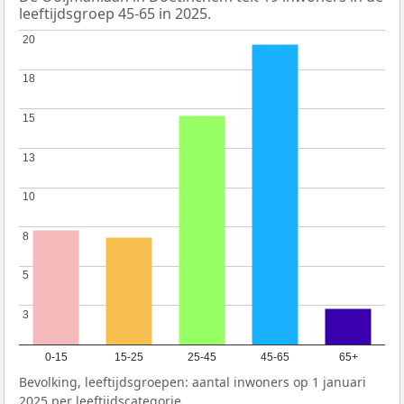
leeftijdsgroep 45-65 in 2025.
20
20
18
18
15
15
13
13
10
10
8
8
5
5
3
3
0-15
15-25
25-45
45-65
65+
Bevolking, leeftijdsgroepen: aantal inwoners op 1 januari
2025 per leeftijdscategorie.