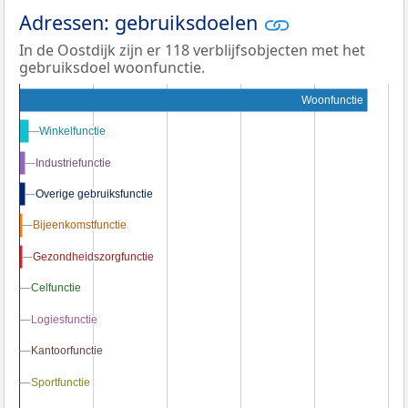
Adressen: gebruiksdoelen
In de Oostdijk zijn er 118 verblijfsobjecten met het
gebruiksdoel woonfunctie.
Woonfunctie
Winkelfunctie
Winkelfunctie
Industriefunctie
Industriefunctie
Overige gebruiksfunctie
Overige gebruiksfunctie
Bijeenkomstfunctie
Bijeenkomstfunctie
Gezondheidszorgfunctie
Gezondheidszorgfunctie
Celfunctie
Celfunctie
Logiesfunctie
Logiesfunctie
Kantoorfunctie
Kantoorfunctie
Sportfunctie
Sportfunctie