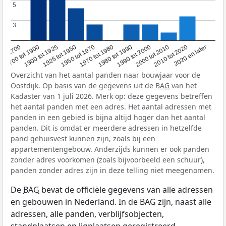
5
5
3
3
1950 tot 1970
1990 tot 2000
1900 tot 1925
2020 en later
1970 tot 1980
oor 1700
2000 tot 2010
1925 tot 1950
1980 tot 1990
1700 tot 1900
2010 tot 2020
Overzicht van het aantal panden naar bouwjaar voor de
Oostdijk. Op basis van de gegevens uit de
BAG
van het
Kadaster van 1 juli 2026. Merk op: deze gegevens betreffen
het aantal panden met een adres. Het aantal adressen met
panden in een gebied is bijna altijd hoger dan het aantal
panden. Dit is omdat er meerdere adressen in hetzelfde
pand gehuisvest kunnen zijn, zoals bij een
appartementengebouw. Anderzijds kunnen er ook panden
zonder adres voorkomen (zoals bijvoorbeeld een schuur),
panden zonder adres zijn in deze telling niet meegenomen.
De
BAG
bevat de officiële gegevens van alle adressen
en gebouwen in Nederland. In de BAG zijn, naast alle
adressen, alle panden, verblijfsobjecten,