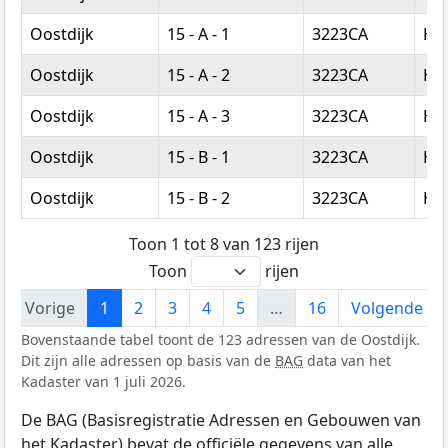
Oostdijk
15 - A - 1
3223CA
Hel
Oostdijk
15 - A - 2
3223CA
Hel
Oostdijk
15 - A - 3
3223CA
Hel
Oostdijk
15 - B - 1
3223CA
Hel
Oostdijk
15 - B - 2
3223CA
Hel
Toon 1 tot 8 van 123 rijen
Toon
rijen
Vorige
1
2
3
4
5
…
16
Volgende
Bovenstaande tabel toont de 123 adressen van de Oostdijk.
Dit zijn alle adressen op basis van de
BAG
data van het
Kadaster van 1 juli 2026.
De BAG (Basisregistratie Adressen en Gebouwen van
het Kadaster) bevat de officiële gegevens van alle