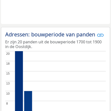
Adressen: bouwperiode van panden
Er zijn 20 panden uit de bouwperiode 1700 tot 1900
in de Oostdijk.
20
20
18
18
15
15
13
13
10
10
8
8