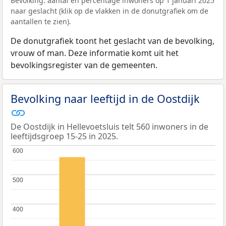
Bevolking: aantal en percentage inwoners op 1 januari 2025
naar geslacht (klik op de vlakken in de donutgrafiek om de
aantallen te zien).
De donutgrafiek toont het geslacht van de bevolking,
vrouw of man. Deze informatie komt uit het
bevolkingsregister van de gemeenten.
Bevolking naar leeftijd in de Oostdijk
De Oostdijk in Hellevoetsluis telt 560 inwoners in de
leeftijdsgroep 15-25 in 2025.
600
600
500
500
400
400