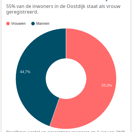
55% van de inwoners in de Oostdijk staat als vrouw
geregistreerd.
Vrouwen
Mannen
44,7%
55,3%