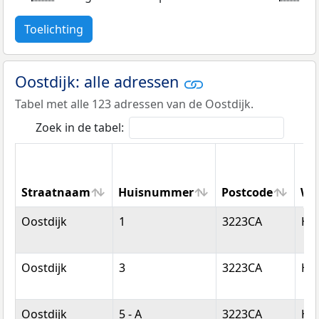
Toelichting
Oostdijk: alle adressen
Tabel met alle 123 adressen van de Oostdijk.
Zoek in de tabel:
Straatnaam
Huisnummer
Postcode
Wo
Straatnaam
Huisnummer
Postcode
Wo
Oostdijk
1
3223CA
Hel
Oostdijk
3
3223CA
Hel
Oostdijk
5 - A
3223CA
Hel