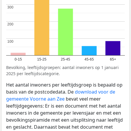
300
300
200
200
100
100
0-15
15-25
25-45
45-65
65+
Bevolking, leeftijdsgroepen: aantal inwoners op 1 januari
2025 per leeftijdscategorie.
Het aantal inwoners per leeftijdsgroep is bepaald op
basis van de postcodedata. De
download voor de
gemeente Voorne aan Zee
bevat veel meer
leeftijdgegevens: Er is een document met het aantal
inwoners in de gemeente per levensjaar en met een
bevolkingspiramide met een uitsplitsing naar leeftijd
en geslacht. Daarnaast bevat het document met