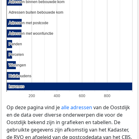
Adressen binnen bebouwde kom
Adressen binnen bebouwde kom
Adressen buiten bebouwde kom
Adressen buiten bebouwde kom
Adressen met postcode
Adressen met postcode
Adressen met woonfunctie
Adressen met woonfunctie
Panden
Panden
Percelen
Percelen
Woningen
Woningen
Huishoudens
Huishoudens
Inwoners
Inwoners
200
400
600
800
Op deze pagina vind je
alle adressen
van de Oostdijk
en de data over diverse onderwerpen die voor de
Oostdijk bekend zijn in grafieken en tabellen. De
gebruikte gegevens zijn afkomstig van het Kadaster,
de
RVO
en afgeleid van de postcodedata van het
CBS
.