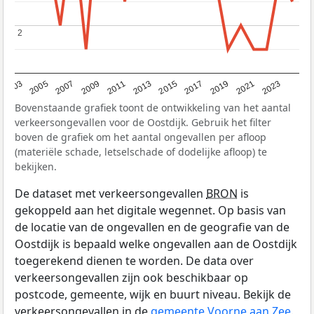
2
2
2017
2023
2007
2013
2019
2003
2009
2015
2021
2005
2011
Bovenstaande grafiek toont de ontwikkeling van het aantal
verkeersongevallen voor de Oostdijk. Gebruik het filter
boven de grafiek om het aantal ongevallen per afloop
(materiële schade, letselschade of dodelijke afloop) te
bekijken.
De dataset met verkeersongevallen
BRON
is
gekoppeld aan het digitale wegennet. Op basis van
de locatie van de ongevallen en de geografie van de
Oostdijk is bepaald welke ongevallen aan de Oostdijk
toegerekend dienen te worden. De data over
verkeersongevallen zijn ook beschikbaar op
postcode, gemeente, wijk en buurt niveau. Bekijk de
verkeersongevallen in de
gemeente Voorne aan Zee
.