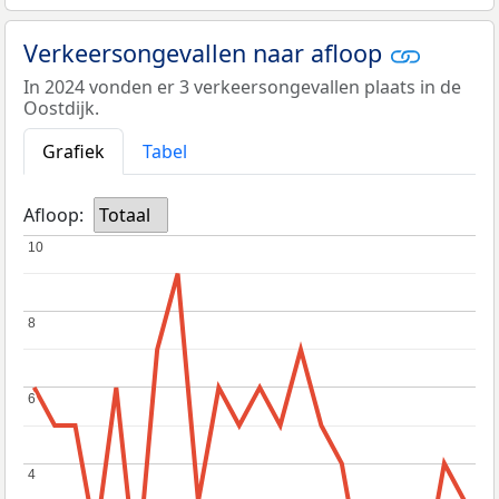
Verkeersongevallen naar afloop
In 2024 vonden er 3 verkeersongevallen plaats in de
Oostdijk.
Grafiek
Tabel
Afloop:
Totaal
10
10
8
8
6
6
4
4