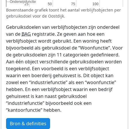
Onderwijsfunctie
Onderwijsfunctie
25
25
50
50
75
75
100
100
Bovenstaande grafiek toont het aantal verblijfsobjecten per
gebruiksdoel voor de Oostdijk.
Gebruiksdoelen van verblijfsobjecten zijn onderdeel
van de
BAG
registratie. Ze geven aan hoe een
verblijfsobject wordt gebruikt. Een woning heeft
bijvoorbeeld als gebruiksdoel de “Woonfunctie”. Voor
de gebruiksdoelen zijn 11 categorieën gedefinieerd.
Aan één object verschillende gebruiksdoelen worden
toegekend. Een voorbeeld is een verblijfsobject
waarin een boerderij gehuisvest is. Dit object kan
zowel een “industriefunctie” als een “woonfunctie”
hebben. En een verblijfsobject waarin een bedrijf
gehuisvest is kan naast gebruiksdoel
“industriefunctie” bijvoorbeeld ook een
“kantoorfunctie” hebben.
Bron & definities