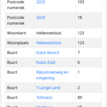
Postcode
3223
103
numeriek
Postcode
3224
18
numeriek
Woonkern
Hellevoetsluis
123
Woonplaats
Hellevoetsluis
123
Buurt
Kulck-Noord
7
Buurt
Kulck-Zuid
6
Buurt
Rijksstraatweg en
1
omgeving
Buurt
’t Lange Land
2
Buurt
Tolhoeck
89